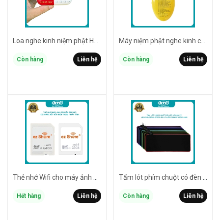
Loa nghe kinh niệm phật HY08 có sẵn 55 bài có khe gắn thẻ nhớ / cổng cắm tai nghe 3.5mm / pin rời 18650 / pin trâu 20h
Máy niệm phật nghe kinh có sẵn 44 bài JSA01 lá bồ đề có cổng cắm tai nghe - kèm dây đeo cổ (màu ngẫu nhiên)
Còn hàng
Liên hệ
Còn hàng
Liên hệ
Thẻ nhớ Wifi cho máy ảnh EZ Share 32GB / 64GB truyền tải không dây cho các thiết bị điện thoại / máy tính bảng / laptop
Tấm lót phím chuột có đèn led RGB NTC kích thước 80cm*30cm*4mm - Loại Mousepad Speed (đen)
Hết hàng
Liên hệ
Còn hàng
Liên hệ