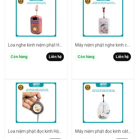
Loa nghe kinh niệm phật HY-002 vân gỗ có sẵn 55 bài / có khe thẻ nhớ / cổng tai nghe 3.5mm / nghe liên tục 8 giờ (nhiều màu)
Máy niệm phật nghe kinh có bluetooth MINH TÂM SY850 có sẵn 20 bài / có khe thẻ nhớ / cổng cắm tai nghe 3.5mm / nghe liên tục 6 giờ
Còn hàng
Liên hệ
Còn hàng
Liên hệ
Loa niệm phật đọc kinh Hộp Vải Bông Sen có led sẵn 35 bài / khe thẻ nhớ / cổng tai nghe 3.5mm / nghe liên tục 8 giờ (vàng đồng)
Máy niệm phật đọc kinh cát tường SHAN YUAN / có sẵn 12 bài / hỗ trợ khe gắn thẻ nhớ / cổng cắm tai nghe 3.5mm / nghe liên tục 6h (màu ngẫu nhiên)