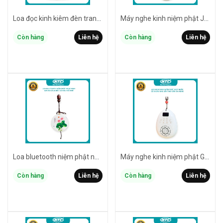
Loa đọc kinh kiêm đèn trang trí thờ SEN PHA LÊ GENERUOS sẵn 23 bài / khe thẻ nhớ / nghe liên tục 12 giờ / đèn led đa màu
Máy nghe kinh niệm phật JSA03 có sẵn 51 bài / có khe thẻ nhớ / cổng tai nghe 3.5mm / nghe liên tục 10 giờ / dây đeo cổ (trắng)
Còn hàng
Liên hệ
Còn hàng
Liên hệ
Loa bluetooth niệm phật nghe kinh SEN X8 có sẵn 26 bài / có khe thẻ nhớ / nghe liên tục 6 giờ / dây đeo cổ (trắng)
Máy nghe kinh niệm phật GIỌT NƯỚC có sẵn 18 bài / có khe thẻ nhớ / cổng tai nghe 3.5mm / nghe liên tục 10 giờ / dây đeo cổ (trắng)
Còn hàng
Liên hệ
Còn hàng
Liên hệ