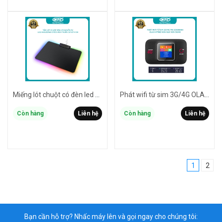
Miếng lót chuột có đèn led RGB NTC kích thước 30x25x4cm - Loại Mousepad Speed (đen)
Phát wifi từ sim 3G/4G OLAX MF982 pin 3000mah - Hỗ trợ vừa sạc vừa dùng (trắng)
Còn hàng
Liên hệ
Còn hàng
Liên hệ
1
2
Bạn cần hỗ trợ? Nhấc máy lên và gọi ngay cho chúng tôi: