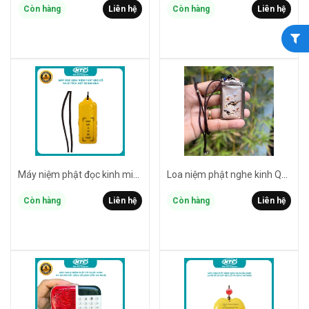
Còn hàng
Liên hệ
Còn hàng
Liên hệ
Máy niệm phật đọc kinh mini YN-01 / có sẵn 55 bài / hỗ trợ khe gắn thẻ nhớ / cổng cắm tai nghe 3.5mm / nghe liên tục 6h (màu ngẫu nhiên)
Loa niệm phật nghe kinh Q18 mặt bông sen / có sẵn 35 bài / hỗ trợ khe gắn thẻ nhớ / cổng cắm tai nghe 3.5mm (màu random)
Còn hàng
Liên hệ
Còn hàng
Liên hệ