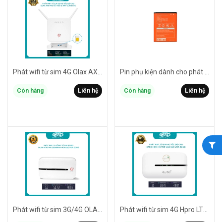
Phát wifi từ sim 4G Olax AX6 Pro tốc độ cao kết nối 24 máy cùng lúc - nguồn trực tiếp hoặc pin 4000mah (2 phân loại)
Pin phụ kiện dành cho phát wifi OLAX MT10/MF982 dung lượng 3000mah (cam)
Còn hàng
Liên hệ
Còn hàng
Liên hệ
Phát wifi từ sim 3G/4G OLAX MT10 pin 3000mah - Hỗ trợ vừa sạc vừa dùng (trắng)
Phát wifi từ sim 4G Hpro LTE H691 tốc độ cao - Hỗ trợ vừa sạc vừa dùng (trắng) Nhất Tín Computer