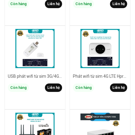
Còn hàng
Liên hệ
Còn hàng
Liên hệ
USB phát wifi từ sim 3G/4G Hpro LTE U79 sóng cực mạnh - Hỗ trợ dùng nguồn trực tiếp 5V (trắng)
Phát wifi từ sim 4G LTE Hpro H191 sóng cực mạnh - Hỗ trợ vừa sạc vừa dùng (trắng)
Còn hàng
Liên hệ
Còn hàng
Liên hệ