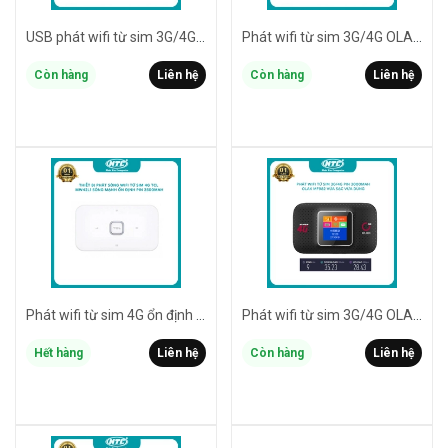
USB phát wifi từ sim 3G/4G OLAX U80 ultra phát sóng mạnh - Hỗ trợ dùng nguồn trực tiếp 5V (trắng)
Phát wifi từ sim 3G/4G OLAX MT80 pin 3000mah hỗ trợ công nghệ Wi-Fi 6 - vừa sạc vừa dùng (đen)
Còn hàng
Liên hệ
Còn hàng
Liên hệ
Phát wifi từ sim 4G ổn định TCL LINKZONE MW42L1 pin 2500mah - hỗ trợ vừa sạc vừa dùng (trắng)
Phát wifi từ sim 3G/4G OLAX MF982 pin 3000mah - Hỗ trợ vừa sạc vừa dùng (trắng)
Hết hàng
Liên hệ
Còn hàng
Liên hệ