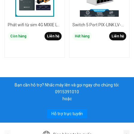
Phát wifi từ sim 4G MIXIE LTE4G II nâng cấp phát sóng cực xa hỗ trợ cùng lúc 32 User - nguồn trực tiếp 12V (đen)
Switch 5 Port PIX-LINK LV-SW05 chia cổng mạng RJ45 từ 1 ra 5 (Trắng)
Còn hàng
Liên hệ
Hết hàng
Liên hệ
Bạn cần hỗ trợ? Nhấc máy lên và gọi ngay cho chúng tôi:
0915391010
hoặc
Hỗ trợ trực tuyến