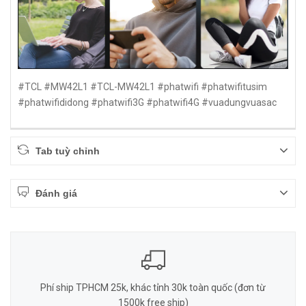
#TCL #MW42L1 #TCL-MW42L1 #phatwifi #phatwifitusim
#phatwifididong #phatwifi3G #phatwifi4G #vuadungvuasac
Tab tuỳ chỉnh
Đánh giá
Phí ship TPHCM 25k, khác tỉnh 30k toàn quốc (đơn từ
1500k free ship)