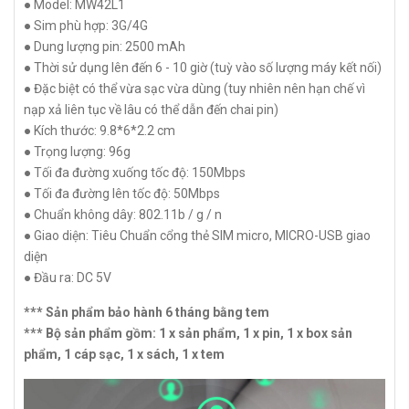
● Model: MW42L1
● Sim phù hợp: 3G/4G
● Dung lượng pin: 2500 mAh
● Thời sử dụng lên đến 6 - 10 giờ (tuỳ vào số lượng máy kết nối)
● Đặc biệt có thể vừa sạc vừa dùng (tuy nhiên nên hạn chế vì
nạp xả liên tục về lâu có thể dẫn đến chai pin)
● Kích thước: 9.8*6*2.2 cm
● Trọng lượng: 96g
● Tối đa đường xuống tốc độ: 150Mbps
● Tối đa đường lên tốc độ: 50Mbps
● Chuẩn không dây: 802.11b / g / n
● Giao diện: Tiêu Chuẩn cổng thẻ SIM micro, MICRO-USB giao
diện
● Đầu ra: DC 5V
*** Sản phẩm bảo hành 6 tháng bằng tem
*** Bộ sản phẩm gồm: 1 x sản phẩm, 1 x pin, 1 x box sản
phẩm, 1 cáp sạc, 1 x sách, 1 x tem