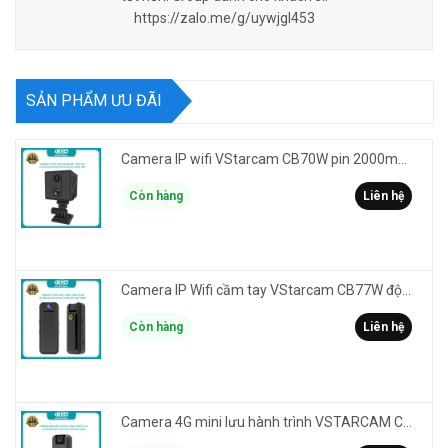
https://zalo.me/g/uywjgl453
SẢN PHẨM ƯU ĐÃI
Camera IP wifi VStarcam CB70W pin 2000mAh 3MP FullHD 1080P - ghi hành trình làm Vlog cầm tay cài áo
Còn hàng
Liên hệ
Camera IP Wifi cầm tay VStarcam CB77W độ phân giải 3MP FullHD 1080P - ghi hành trình làm Vlog
Còn hàng
Liên hệ
Camera 4G mini lưu hành trình VSTARCAM CB77 phân giải 3MP FullHD 1080P - Action cam quay Vlog