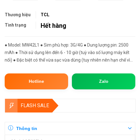
Thương hiệu
TCL
Hết hàng
Tình trạng
● Model: MW42L1 ● Sim phù hợp: 3G/4G ● Dung lượng pin: 2500
mAh ● Thời sử dụng lên đến 6 - 10 giờ (tuỳ vào số lượng máy kết
nối) ● Đặc biệt có thể vừa sạc vừa dùng (tuy nhiên nên hạn chế vì
nạp xả liên tục về lâu có thể dẫn đến chai pin) ● Kích th...
Hotline
Zalo
FLASH SALE
Thông tin