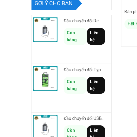
GỢI Ý CHO BẠN
Đầu chuyển đổi Remax CB32-L-AF từ USB sang Lightning male cho thiết bị cổng USB kết nối iphone/ipad
Hết 
Còn
Liên
hàng
hệ
Đầu chuyển đổi TypeC sang Laining Female REMAX CB32-C-LF Smartlink truyền data & sạc nhanh 30W
Còn
Liên
hàng
hệ
Đầu chuyển đổi USB 3.0 to TypeC REMAX CB32-C-AF hỗ trợ truyền data tối đa 5Gbps
Còn
Liên