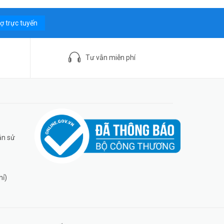
rợ trực tuyến
Tư vẫn miễn phí
ẫn sử
hỉ)