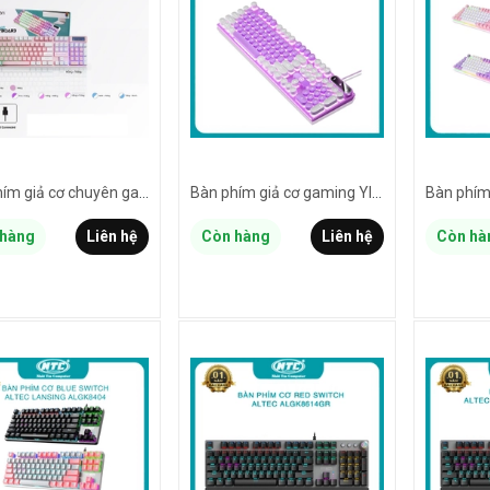
Bàn phím giả cơ chuyên game Bosston 803 Led đa màu
Bàn phím giả cơ gaming YINDIAO K600 Nút tròn, Led đa màu, Keycaps cực đẹp (MÀU NGẪU NHIÊN)
hàng
Liên hệ
Còn hàng
Liên hệ
Còn hà