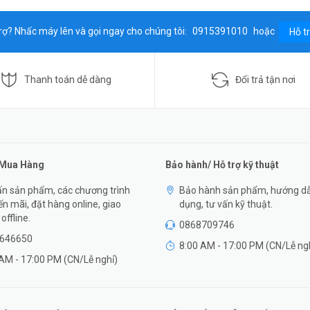
rợ? Nhấc máy lên và gọi ngay cho chúng tôi:
0915391010
hoặc
Hỗ t
Thanh toán dễ dàng
Đổi trả tận nơi
 Mua Hàng
Bảo hành/ Hỗ trợ kỹ thuật
n sản phẩm, các chương trình
Bảo hành sản phẩm, hướng d
n mãi, đặt hàng online, giao
dụng, tư vấn kỹ thuật.
offline.
0868709746
646650
8:00 AM - 17:00 PM (CN/Lễ ng
AM - 17:00 PM (CN/Lễ nghỉ)