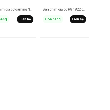
Bàn phím giả cơ gaming NTC G21 nút tròn - led đa màu (NHIỀU MÀU)
Bàn phím giả cơ R8 1822 chuyên Game tích hợp đèn led (Đen)
hàng
Liên hệ
Còn hàng
Liên hệ