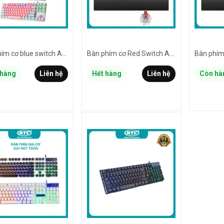
Bàn phím cơ blue switch ALTEC LANSING ALGK8404 loại 87 phím led rainbow - hơn 20 chế độ tùy chỉnh (3 màu tuỳ chọn)
Bàn phím cơ Red Switch ALTEC LANSING ALGK8614GR kèm đế kê tay - tích hợp 20 kiểu led và 3 cụm led game khác nhau (Đen)
hàng
Liên hệ
Hết hàng
Liên hệ
Còn hà