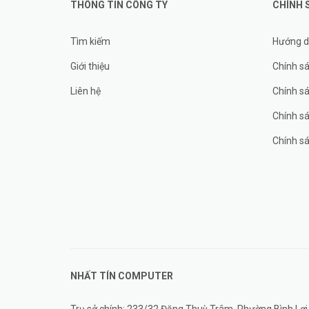
THÔNG TIN CÔNG TY
CHÍNH 
Tìm kiếm
Hướng d
Giới thiệu
Chính sá
Liên hệ
Chính s
Chính sá
Chính sá
NHẤT TÍN COMPUTER
Trụ sở chính: 233/32 Đặng Thuỳ Trâm, Phường Bình Lợi