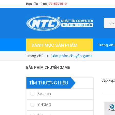
Bạn cần hỗ trợ:
0915391010
Chọ
DANH MỤC SẢN PHẨM
Trang ch
Trang chủ
Bàn phím chuyên game
BÀN PHÍM CHUYÊN GAME
Sắp xếp:
TÌM THƯƠNG HIỆU
Bosston
YINDIAO