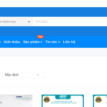
n danh mục
Hot
ủ
Giới thiệu
Sản phẩm
Tin tức
Liên hệ