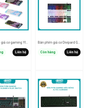
Bàn phím giả cơ gaming YINDIAO K500 led đa màu - phối keycaps cực đẹp (5 màu tuỳ chọn)
Bàn phím giả cơ Divipard GK-20 led đa màu - phím chống nước tiêu chuẩn (2 MÀU TUỲ CHỌN)
ng
Liên hệ
Còn hàng
Liên hệ