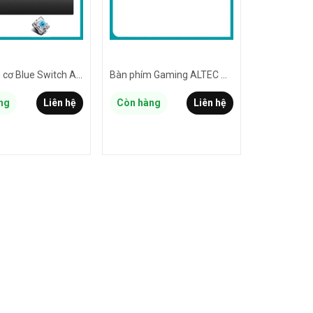
Bàn phím cơ Blue Switch ALTEC LANSING ALGK8614 tích hợp 20 kiểu led và 3 cụm led game - kèm đế kê tay (Đen)
Bàn phím Gaming ALTEC ALGC8264 led xanh cực đẹp (đen)
ng
Liên hệ
Còn hàng
Liên hệ