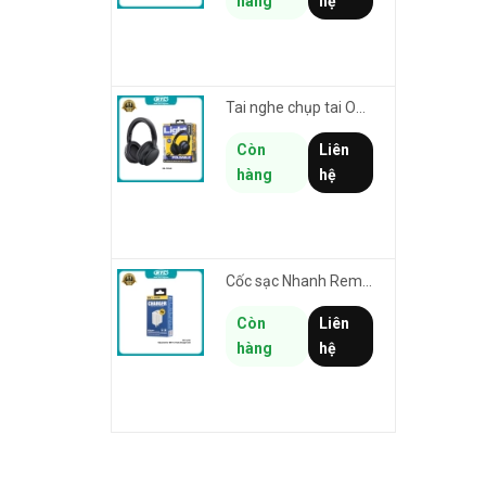
hàng
hệ
Tai nghe chụp tai Over-Ear không dây Remax RB-100HB thiết kế tối giản - thời lượng pin lên đến 19h
Còn
Liên
hàng
hệ
Cốc sạc Nhanh Remax RP-U119 US chân cắm dẹp - 1 cổng USB max 18W (trắng)
Còn
Liên
hàng
hệ