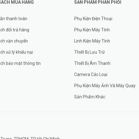
SÁCH MUA HÀNG
SẢN PHẨM PHÂN PHỐI
ẫn thanh toán
Phụ Kiện Điện Thoại
ch đổi trả hàng
Phụ Kiện Máy Tính
ách vận chuyển
Linh Kiện Máy Tính
ch xử lý khiếu nại
Thiết Bị Lưu Trữ
ch bảo mật thông tin
Thiết Bị Âm Thanh
Camera Các Loại
Phụ Kiện Máy Ảnh Và Máy Quay
Sản Phẩm Khác
 Trung, TPHCM, TP Hồ Chí Minh,