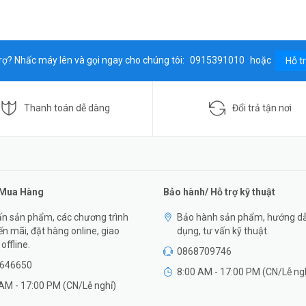
rợ? Nhấc máy lên và gọi ngay cho chúng tôi:
0915391010
hoặc
Hỗ t
Thanh toán dễ dàng
Đổi trả tận nơi
 Mua Hàng
Bảo hành/ Hỗ trợ kỹ thuật
n sản phẩm, các chương trình
Bảo hành sản phẩm, hướng d
n mãi, đặt hàng online, giao
dụng, tư vấn kỹ thuật.
offline.
0868709746
646650
8:00 AM - 17:00 PM (CN/Lễ ng
AM - 17:00 PM (CN/Lễ nghỉ)