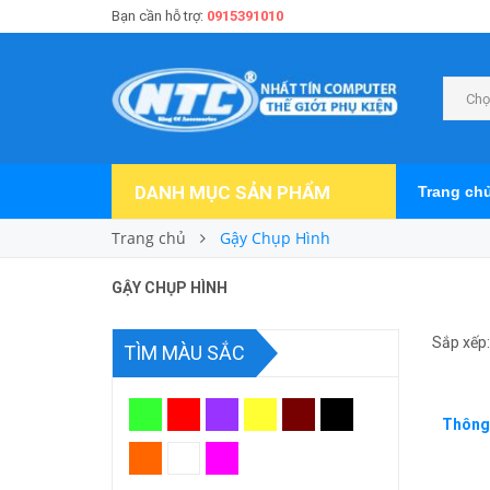
Bạn cần hỗ trợ:
0915391010
Chọ
DANH MỤC SẢN PHẨM
Trang ch
Trang chủ
Gậy Chụp Hình
GẬY CHỤP HÌNH
Sắp xếp:
TÌM MÀU SẮC
Thông