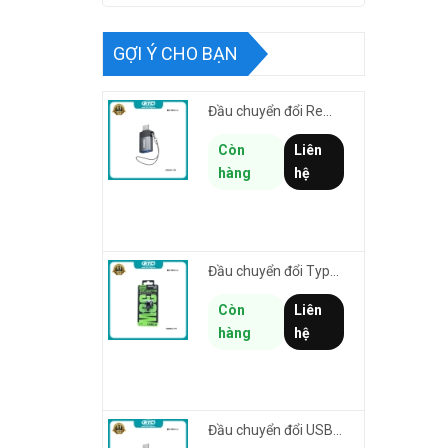
GỢI Ý CHO BẠN
Đầu chuyển đổi Remax CB32-L-AF từ USB sang Lightning male cho thiết bị cổng USB kết nối iphone/ipad
Còn
Liên
hàng
hệ
Đầu chuyển đổi TypeC sang Laining Female REMAX CB32-C-LF Smartlink truyền data & sạc nhanh 30W
Còn
Liên
hàng
hệ
Đầu chuyển đổi USB 3.0 to TypeC REMAX CB32-C-AF hỗ trợ truyền data tối đa 5Gbps