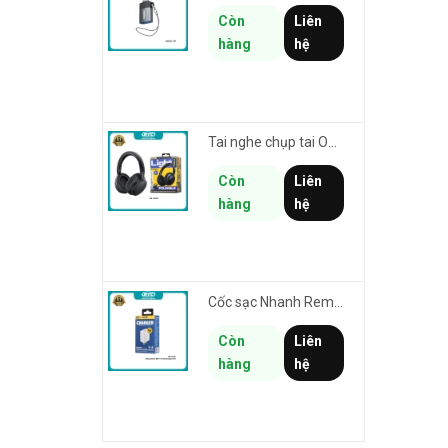
Còn
Liên
hàng
hệ
Tai nghe chụp tai Over-Ear không dây Remax RB-100HB thiết kế tối giản - thời lượng pin lên đến 19h
Còn
Liên
hàng
hệ
Cốc sạc Nhanh Remax RP-U119 US chân cắm dẹp - 1 cổng USB max 18W (trắng)
Còn
Liên
hàng
hệ