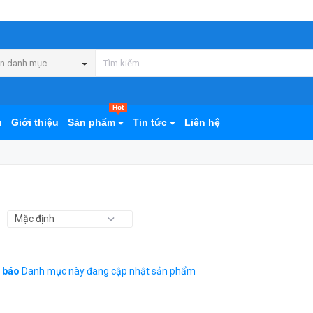
n danh mục
Hot
ủ
Giới thiệu
Sản phẩm
Tin tức
Liên hệ
 báo
Danh mục này đang cập nhật sản phẩm