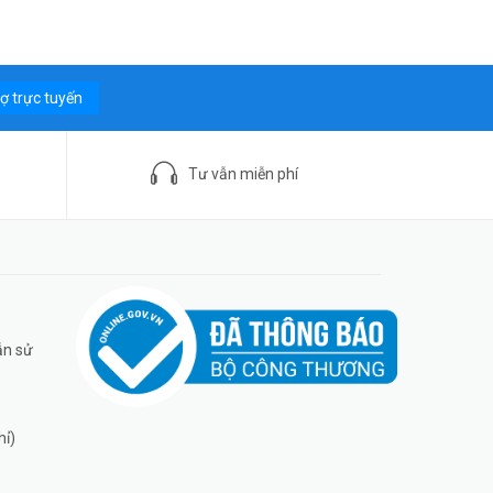
rợ trực tuyến
Tư vẫn miễn phí
ẫn sử
hỉ)