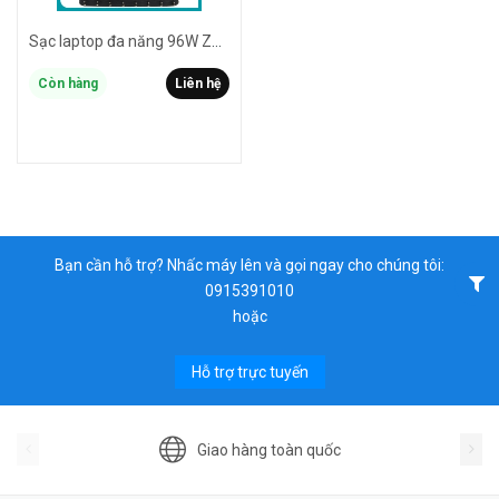
Sạc laptop đa năng 96W ZH 4096 kèm 8 đầu chuyển - có thể thay đổi điện áp 12V / 15V / 16V / 18V / 19V / 20V / 24V (đen)
Còn hàng
Liên hệ
Bạn cần hỗ trợ? Nhấc máy lên và gọi ngay cho chúng tôi:
0915391010
hoặc
Hỗ trợ trực tuyến
Giao hàng toàn quốc