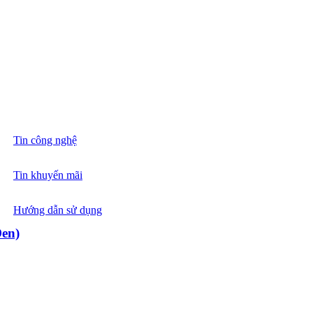
tức
Tin công nghệ
Tin khuyến mãi
Hướng dẫn sử dụng
Liên hệ
Đen)