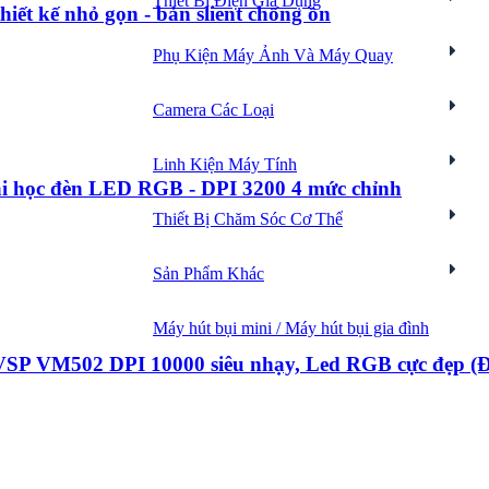
Thiết Bị Điện Gia Dụng
iết kế nhỏ gọn - bản slient chống ồn
Phụ Kiện Máy Ảnh Và Máy Quay
Camera Các Loại
Linh Kiện Máy Tính
Tin 
hái học đèn LED RGB - DPI 3200 4 mức chỉnh
Thiết Bị Chăm Sóc Cơ Thể
Sản Phẩm Khác
Máy hút bụi mini / Máy hút bụi gia đình
Giới thiệu
 VSP VM502 DPI 10000 siêu nhạy, Led RGB cực đẹp (