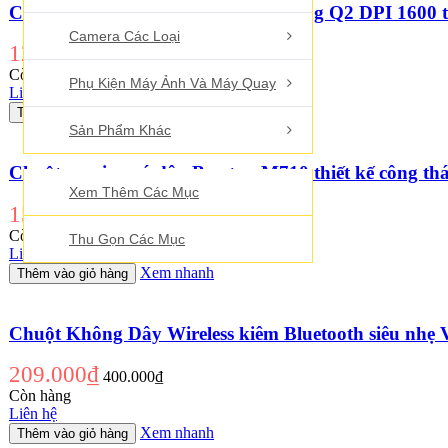
Chuột không dây Wireless 2.4G Deiog Q2 DPI 1600 th
Camera Các Loại
125.000₫
160.000₫
Còn hàng
Phụ Kiện Máy Ảnh Và Máy Quay
Liên hệ
Xem nhanh
Thêm vào giỏ hàng
Sản Phẩm Khác
Chuột gaming có dây Bosston M710 thiết kế công t
Xem Thêm Các Mục
159.000₫
200.000₫
Còn hàng
Thu Gọn Các Mục
Liên hệ
Xem nhanh
Thêm vào giỏ hàng
Trang chủ
Chuột Không Dây Wireless kiêm Bluetooth siêu nhẹ
209.000₫
400.000₫
Còn hàng
Liên hệ
Xem nhanh
Thêm vào giỏ hàng