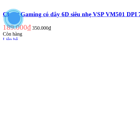
Chuột Gaming có dây 6D siêu nhẹ VSP VM501 DPI 7
189.000₫
350.000₫
Còn hàng
Liên hệ
Xem nhanh
Thêm vào giỏ hàng
Chuột có dây Gaming 6D Deiog G602 DPI 3600 siêu 
269.000₫
500.000₫
Còn hàng
Liên hệ
Xem nhanh
Chuột không dây Wireless 2.4G Borofone BG5 DPI 16
79.000₫
140.000₫
Còn hàng
Liên hệ