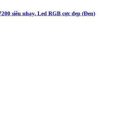
200 siêu nhạy, Led RGB cực đẹp (Đen)
nhạy, Led đa màu cực đẹp
00, Thiết kế đơn giản đẹp mắt