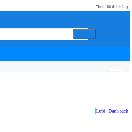
Theo dõi đơn hàng
Giỏ hàng
Đăng ký
/
Đăng nhập
Lưới
Danh sách