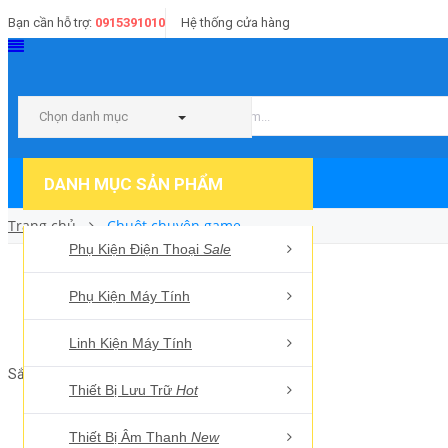
Bạn cần hỗ trợ:
0915391010
Hệ thống cửa hàng
Chọn danh mục
DANH MỤC SẢN PHẨM
Trang chủ
Chuột chuyên game
Phụ Kiện Điện Thoại
Sale
Phụ Kiện Máy Tính
CHUỘT CHUYÊN GAME
Linh Kiện Máy Tính
Sắp xếp:
Thiết Bị Lưu Trữ
Hot
Thiết Bị Âm Thanh
New