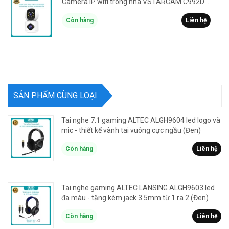
Camera IP wifi trong nhà VSTARCAM C992DR phân giải HD 2MP 2 màn hình - báo động, đàm thoại, có màu
Còn hàng
Liên hệ
SẢN PHẨM CÙNG LOẠI
Tai nghe 7.1 gaming ALTEC ALGH9604 led logo và
mic - thiết kế vành tai vuông cực ngầu (Đen)
Còn hàng
Liên hệ
Tai nghe gaming ALTEC LANSING ALGH9603 led
đa màu - tăng kèm jack 3.5mm từ 1 ra 2 (Đen)
Còn hàng
Liên hệ