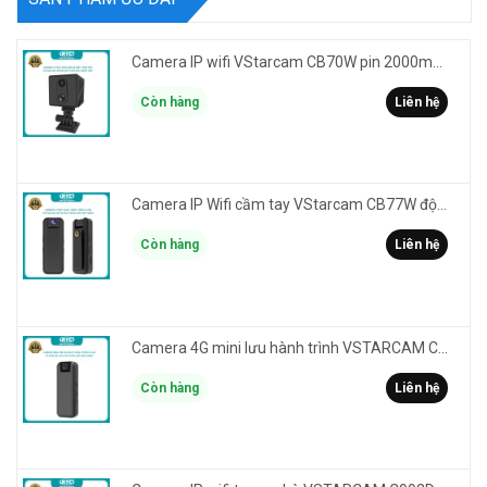
Camera IP wifi VStarcam CB70W pin 2000mAh 3MP FullHD 1080P - ghi hành trình làm Vlog cầm tay cài áo
Còn hàng
Liên hệ
Camera IP Wifi cầm tay VStarcam CB77W độ phân giải 3MP FullHD 1080P - ghi hành trình làm Vlog
Còn hàng
Liên hệ
Camera 4G mini lưu hành trình VSTARCAM CB77 phân giải 3MP FullHD 1080P - Action cam quay Vlog
Còn hàng
Liên hệ