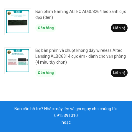
Bàn phím Gaming ALTEC ALGC8264 led xanh cực
đẹp (đen)
Còn hàng
Liên hệ
Bộ bàn phím và chuột không dây wireless Altec
Lansing ALBC6314 cực êm - dành cho văn phòng
(4 màu tùy chọn)
Còn hàng
Liên hệ
Bạn cần hỗ trợ? Nhấc máy lên và gọi ngay cho chúng tôi:
0915391010
hoặc