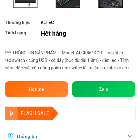
Thương hiệu
ALTEC
Hết hàng
Tình trạng
*** THÔNG TIN SẢN PHẨM: - Model: ALGK8614GR - Loại phím:
red switch - cổng USB - có dây (bọc dù dài 1.8m) - đèn led - Tính
năng đặc biệt của dòng phím red switch là lực ấn cực nhẹ và êm,
âm thanh khi gõ rất nhỏ so với các dòng switch c...
Hotline
Zalo
FLASH SALE
Thông tin