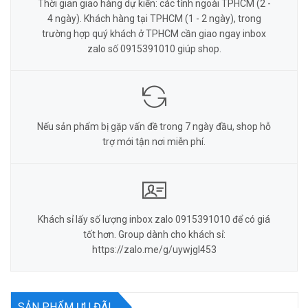
Thời gian giao hàng dự kiến: các tỉnh ngoài TPHCM (2 -
4 ngày). Khách hàng tại TPHCM (1 - 2 ngày), trong
trường hợp quý khách ở TPHCM cần giao ngay inbox
zalo số 0915391010 giúp shop.
Nếu sản phẩm bị gặp vấn đề trong 7 ngày đầu, shop hỗ
trợ mới tận nơi miễn phí.
Khách sỉ lấy số lượng inbox zalo 0915391010 để có giá
tốt hơn. Group dành cho khách sỉ:
https://zalo.me/g/uywjgl453
SẢN PHẨM ƯU ĐÃI