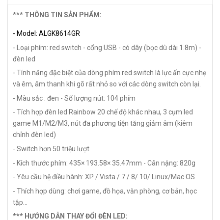
*** THÔNG TIN SẢN PHẨM:
- Model: ALGK8614GR
- Loại phím: red switch - cổng USB - có dây (bọc dù dài 1.8m) -
đèn led
- Tính năng đặc biệt của dòng phím red switch là lực ấn cực nhẹ
và êm, âm thanh khi gõ rất nhỏ so với các dòng switch còn lại.
- Màu sắc : đen
- Số lượng nút: 104 phím
- Tích hợp đèn led Rainbow 20 chế độ khác nhau, 3 cụm led
game M1/M2/M3, nút đa phương tiện tăng giảm âm (kiêm
chỉnh đèn led)
- Switch hơn 50 triệu lượt
- Kích thước phím: 435× 193.58× 35.47mm
- Cân nặng: 820g
- Yêu cầu hệ điều hành: XP / Vista / 7 / 8/ 10/ Linux/Mac OS
- Thích hợp dùng: chơi game, đồ họa, văn phòng, cơ bản, học
tập...
*** HƯỚNG DẪN THAY ĐỔI ĐÈN LED: