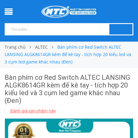
Trang chủ
ALTEC
Bàn phím cơ Red Switch ALTEC
LANSING ALGK8614GR kèm đế kê tay - tích hợp 20 kiểu led và
3 cụm led game khác nhau (Đen)
Bàn phím cơ Red Switch ALTEC LANSING
ALGK8614GR kèm đế kê tay - tích hợp 20
kiểu led và 3 cụm led game khác nhau
(Đen)
Đánh giá sản phẩm này