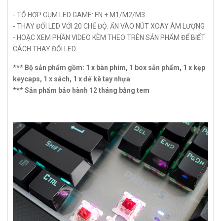
- TỔ HỢP CỤM LED GAME: FN + M1/M2/M3...
- THAY ĐỔI LED VỚI 20 CHẾ ĐỘ: ẤN VÀO NÚT XOAY ÂM LƯỢNG
- HOẶC XEM PHẦN VIDEO KÈM THEO TRÊN SẢN PHẨM ĐỂ BIẾT
CÁCH THAY ĐỔI LED.
*** Bộ sản phẩm gồm: 1 x bàn phím, 1 box sản phẩm, 1 x kẹp
keycaps, 1 x sách, 1 x đế kê tay nhựa
*** Sản phẩm bảo hành 12 tháng bằng tem