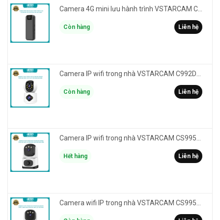
Camera 4G mini lưu hành trình VSTARCAM CB77 phân giải 3MP FullHD 1080P - Action cam quay Vlog
Còn hàng
Liên hệ
Camera IP wifi trong nhà VSTARCAM C992DR phân giải HD 2MP 2 màn hình - báo động, đàm thoại, có màu
Còn hàng
Liên hệ
Camera IP wifi trong nhà VSTARCAM CS995M phân giải 2MP HD led trợ sáng - cảnh báo khói, gas, cháy
Hết hàng
Liên hệ
Camera wifi IP trong nhà VSTARCAM CS995DR xem 2 màn hình 6MP FullHD - báo động, đàm thoại, màu ban đêm