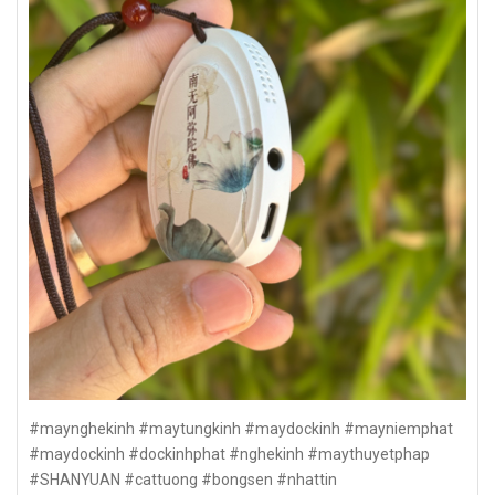
#maynghekinh #maytungkinh #maydockinh #mayniemphat
#maydockinh #dockinhphat #nghekinh #maythuyetphap
#SHANYUAN #cattuong #bongsen #nhattin