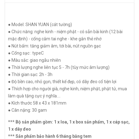
● Model: SHAN YUAN (cát tường)
● Chức năng: nghe kinh - niệm phật - có sẵn bài kinh (12 bài
mặc định) - cổng cắm tai nghe - khe gắn thẻ nhớ
● Nút bấm: tăng giảm âm, tới bài, nút nguồn gạc
● Cổng sạc : typeC
● Màu sắc: giao ngẫu nhiên
● Thời lượng nghe liên tục 5 - 7h (tùy mức âm lượng)
● Thời gian sạc: 2h - 3h
● Độ bền cao, nhỏ gọn, thiết kế đẹp, có dây đeo cổ tiện lợi
● Thích hợp cho người già, nghe kinh, niệm phật, phật tử, mua
làm quà tặng cực ý nghĩa....
● Kích thước 58 x 43 x 181mm
● Cân nặng: 30 gam
*** Bộ sản phẩm gồm: 1 x loa, 1 x box sản phẩm, 1 x cáp sạc,
1 x dây đeo
*** Sản phẩm bảo hành 6 tháng bằng tem