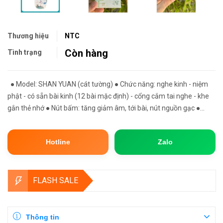
Thương hiệu
NTC
Còn hàng
Tình trạng
● Model: SHAN YUAN (cát tường) ● Chức năng: nghe kinh - niệm
phật - có sẵn bài kinh (12 bài mặc định) - cổng cắm tai nghe - khe
gắn thẻ nhớ ● Nút bấm: tăng giảm âm, tới bài, nút nguồn gạc ●
Cổng sạc : typeC ● Màu sắc: giao ngẫu nhiên ● Thời...
Hotline
Zalo
FLASH SALE
Thông tin