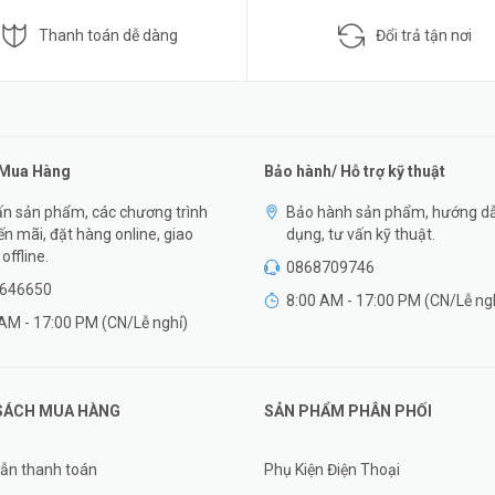
Thanh toán dễ dàng
Đổi trả tận nơi
 Mua Hàng
Bảo hành/ Hỗ trợ kỹ thuật
n sản phẩm, các chương trình
Bảo hành sản phẩm, hướng d
n mãi, đặt hàng online, giao
dụng, tư vấn kỹ thuật.
offline.
0868709746
646650
8:00 AM - 17:00 PM (CN/Lễ ng
AM - 17:00 PM (CN/Lễ nghỉ)
SÁCH MUA HÀNG
SẢN PHẨM PHÂN PHỐI
ẫn thanh toán
Phụ Kiện Điện Thoại