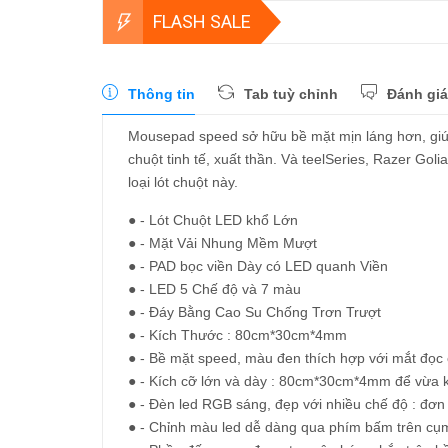
FLASH SALE
Thông tin
Tab tuỳ chỉnh
Đánh giá
Mousepad speed sở hữu bề mặt mịn láng hơn, gi
chuột tinh tế, xuất thần. Và teelSeries, Razer 
loại lót chuột này.
● - Lót Chuột LED khổ Lớn
● - Mặt Vải Nhung Mềm Mượt
● - PAD bọc viền Dày có LED quanh Viền
● - LED 5 Chế độ và 7 màu
● - Đáy Bằng Cao Su Chống Trơn Trượt
● - Kích Thước : 80cm*30cm*4mm
● - Bề mặt speed, màu đen thích hợp với mắt đọc c
● - Kích cỡ lớn và dày : 80cm*30cm*4mm để vừa k
● - Đèn led RGB sáng, đẹp với nhiều chế độ : đơn s
● - Chỉnh màu led dễ dàng qua phím bấm trên cụ