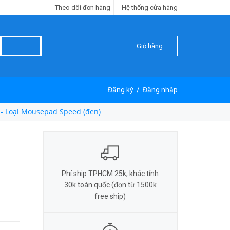
Theo dõi đơn hàng
Hệ thống cửa hàng
Giỏ hàng
Đăng ký
/
Đăng nhập
- Loại Mousepad Speed (đen)
Phí ship TPHCM 25k, khác tỉnh
30k toàn quốc (đơn từ 1500k
free ship)