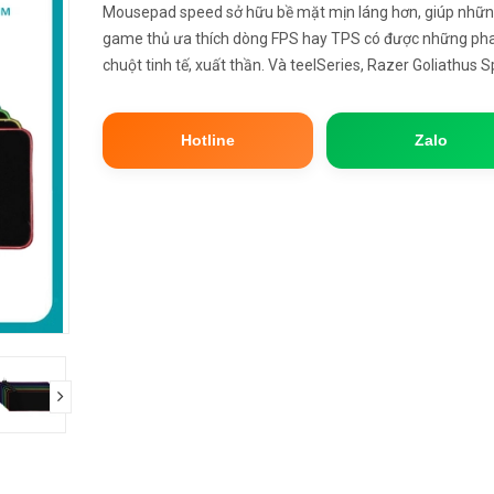
Mousepad speed sở hữu bề mặt mịn láng hơn, giúp nhữ
game thủ ưa thích dòng FPS hay TPS có được những pha
chuột tinh tế, xuất thần. Và teelSeries, Razer Goliathus 
hoặc CM Storm Speed RX là những mousepad điển hình
loại l...
Hotline
Zalo
next