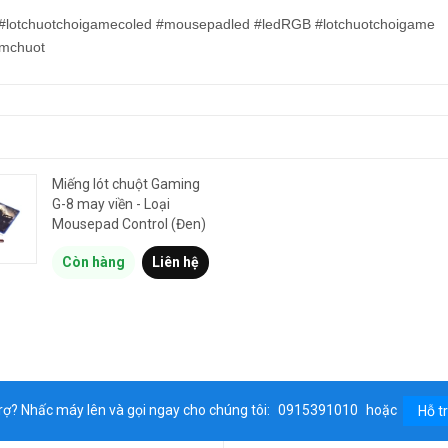
d #lotchuotchoigamecoled #mousepadled #ledRGB #lotchuotchoigame
imchuot
Miếng lót chuột Gaming
G-8 may viền - Loại
Mousepad Control (Đen)
Còn hàng
Liên hệ
rợ? Nhấc máy lên và gọi ngay cho chúng tôi:
0915391010
hoặc
Hỗ t