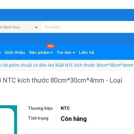
n danh mục
Hot
ủ
Giới thiệu
Sản phẩm
Tin tức
Liên hệ
 lót phím chuột có đèn led RGB NTC kích thước 80cm*30cm*4mm 
GB NTC kích thước 80cm*30cm*4mm - Loại
Thương hiệu
NTC
Còn hàng
Tình trạng