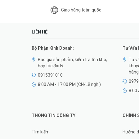
Giao hàng toàn quốc
LIÊN HỆ
Bộ Phận Kinh Doanh:
Tư Vấn
Báo giá sản phẩm, kiểm tra tồn kho,
Tư vấ
hợp tác đại lý.
khuyế
hàng 
0915391010
0979
8:00 AM - 17:00 PM (CN/Lễ nghỉ)
8:00 
THÔNG TIN CÔNG TY
CHÍNH 
Tìm kiếm
Hướng d