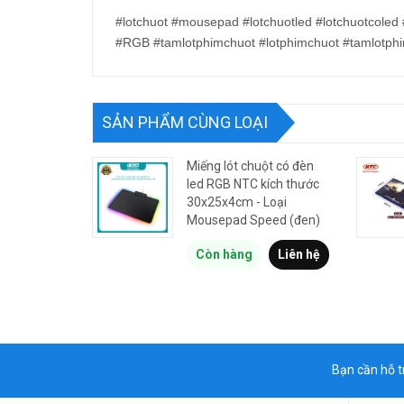
#lotchuot #mousepad #lotchuotled #lotchuotcole
#RGB #tamlotphimchuot #lotphimchuot #tamlotph
SẢN PHẨM CÙNG LOẠI
Miếng lót chuột có đèn
led RGB NTC kích thước
30x25x4cm - Loại
Mousepad Speed (đen)
Còn hàng
Liên hệ
Bạn cần hỗ t