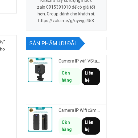
Khách sỉ lấy số lượng inbox
zalo 0915391010 để có giá tốt
hơn. Group dành cho khách sỉ:
https://zalo.me/g/uywjgl453
ẩy”
SẢN PHẨM ƯU ĐÃI
cho
Camera IP wifi VStarcam CB70W pin 2000mAh 3MP FullHD 1080P - ghi hành trình làm Vlog cầm tay cài áo
Còn
Liên
hàng
hệ
Camera IP Wifi cầm tay VStarcam CB77W độ phân giải 3MP FullHD 1080P - ghi hành trình làm Vlog
Còn
Liên
hàng
hệ