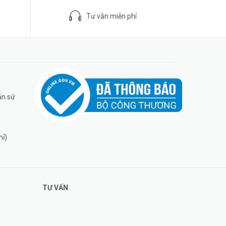
Tư vẫn miễn phí
ẫn sử
hỉ)
TƯ VẤN