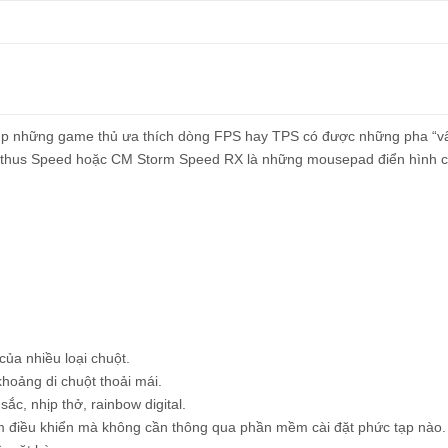
úp những game thủ ưa thích dòng FPS hay TPS có được những pha “v
Goliathus Speed hoặc CM Storm Speed RX là những mousepad điển hình 
ủa nhiều loại chuột.
hoảng di chuột thoải mái.
ắc, nhịp thở, rainbow digital.
m điều khiển mà không cần thông qua phần mềm cài đặt phức tạp nào.