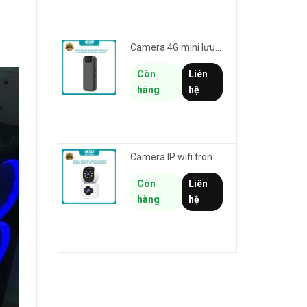
Camera 4G mini lưu hành trình VSTARCAM CB77 phân giải 3MP FullHD 1080P - Action cam quay Vlog
Còn
Liên
hàng
hệ
Camera IP wifi trong nhà VSTARCAM C992DR phân giải HD 2MP 2 màn hình - báo động, đàm thoại, có màu
Còn
Liên
hàng
hệ