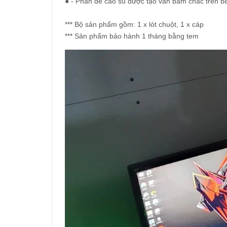
● - Phần đế cao su được tạo vân bám chắc trên b
*** Bộ sản phẩm gồm: 1 x lót chuột, 1 x cáp
*** Sản phẩm bảo hành 1 tháng bằng tem