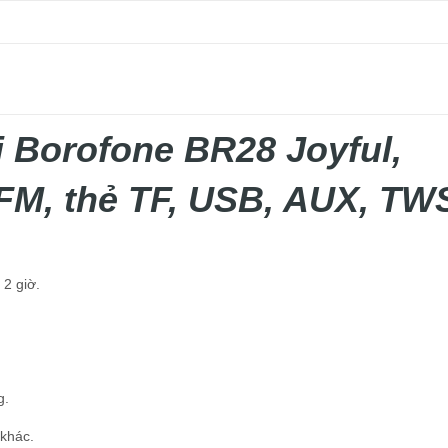
i Borofone BR28 Joyful,
 FM, thẻ TF, USB, AUX, TW
2 giờ.
g.
 khác.