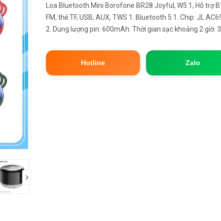
Loa Bluetooth Mini Borofone BR28 Joyful, W5.1, Hỗ trợ B
FM, thẻ TF, USB, AUX, TWS 1. Bluetooth 5.1. Chip: JL AC6
2. Dung lượng pin: 600mAh. Thời gian sạc khoảng 2 giờ. 3
gian sử dụng: 2 giờ. 4. Loa ngoài: 45mm. Công suất: 5W. 5
Kích...
Hotline
Zalo
next