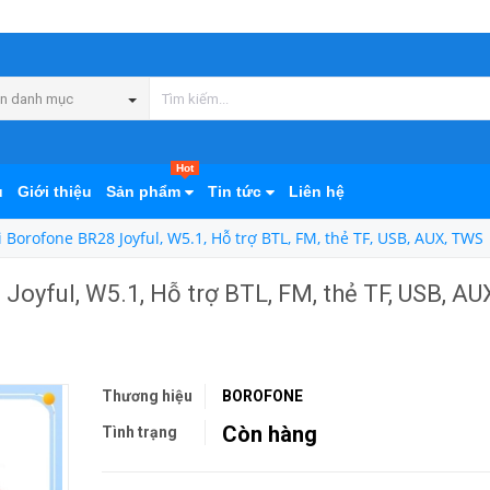
n danh mục
Hot
ủ
Giới thiệu
Sản phẩm
Tin tức
Liên hệ
 Borofone BR28 Joyful, W5.1, Hỗ trợ BTL, FM, thẻ TF, USB, AUX, TWS
oyful, W5.1, Hỗ trợ BTL, FM, thẻ TF, USB, AU
Thương hiệu
BOROFONE
Còn hàng
Tình trạng