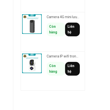
Camera 4G mini lưu hành trình VSTARCAM CB77 phân giải 3MP FullHD 1080P - Action cam quay Vlog
Còn
Liên
hàng
hệ
Camera IP wifi trong nhà VSTARCAM C992DR phân giải HD 2MP 2 màn hình - báo động, đàm thoại, có màu
Còn
Liên
hàng
hệ