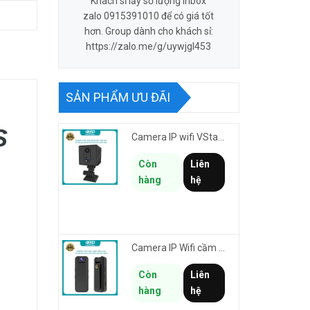
Khách sỉ lấy số lượng inbox
zalo 0915391010 để có giá tốt
hơn. Group dành cho khách sỉ:
https://zalo.me/g/uywjgl453
SẢN PHẨM ƯU ĐÃI
S
Camera IP wifi VStarcam CB70W pin 2000mAh 3MP FullHD 1080P - ghi hành trình làm Vlog cầm tay cài áo
Còn
Liên
hàng
hệ
Camera IP Wifi cầm tay VStarcam CB77W độ phân giải 3MP FullHD 1080P - ghi hành trình làm Vlog
Còn
Liên
hàng
hệ