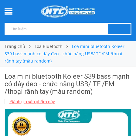
Trang chủ
Loa Bluetooth
Loa mini bluetooth Koleer
S39 bass mạnh có dây đeo - chức năng USB/ TF /FM /thoại
rãnh tay (màu random)
Loa mini bluetooth Koleer S39 bass mạnh
có dây đeo - chức năng USB/ TF /FM
/thoại rãnh tay (màu random)
Đánh giá sản phẩm này