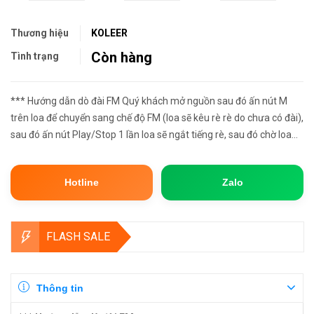
Thương hiệu
KOLEER
Còn hàng
Tình trạng
*** Hướng dẫn dò đài FM Quý khách mở nguồn sau đó ấn nút M
trên loa để chuyển sang chế độ FM (loa sẽ kêu rè rè do chưa có đài),
sau đó ấn nút Play/Stop 1 lần loa sẽ ngắt tiếng rè, sau đó chờ loa
dò và lưu lại đài (lưu ý số lượng đài sẽ khác nhau t...
Hotline
Zalo
FLASH SALE
Thông tin