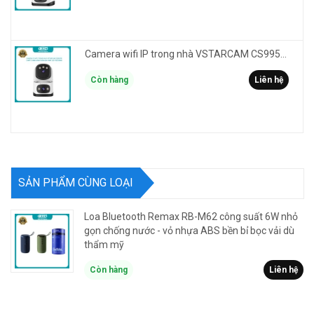
Camera wifi IP trong nhà VSTARCAM CS995DR xem 2 màn hình 6MP FullHD - báo động, đàm thoại, màu ban đêm
Còn hàng
Liên hệ
SẢN PHẨM CÙNG LOẠI
Loa Bluetooth Remax RB-M62 công suất 6W nhỏ
gọn chống nước - vỏ nhựa ABS bền bỉ bọc vải dù
thẩm mỹ
Còn hàng
Liên hệ