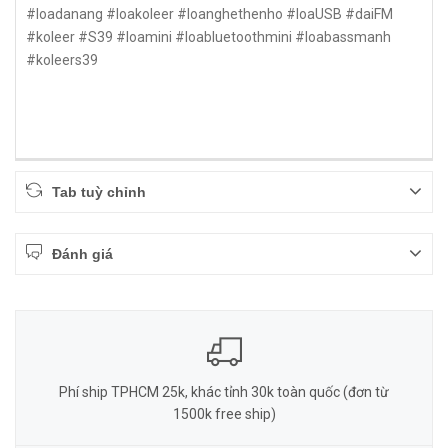
#loadanang #loakoleer #loanghethenho #loaUSB #daiFM
#koleer #S39 #loamini #loabluetoothmini #loabassmanh
#koleers39
Tab tuỳ chỉnh
Đánh giá
Phí ship TPHCM 25k, khác tỉnh 30k toàn quốc (đơn từ
1500k free ship)