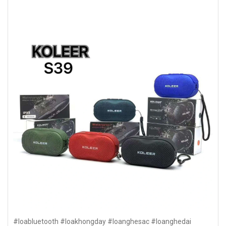
#loabluetooth #loakhongday #loanghesac #loanghedai