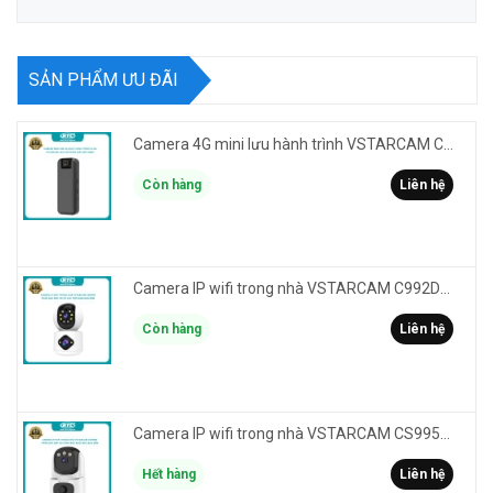
SẢN PHẨM ƯU ĐÃI
Camera 4G mini lưu hành trình VSTARCAM CB77 phân giải 3MP FullHD 1080P - Action cam quay Vlog
Còn hàng
Liên hệ
Camera IP wifi trong nhà VSTARCAM C992DR phân giải HD 2MP 2 màn hình - báo động, đàm thoại, có màu
Còn hàng
Liên hệ
Camera IP wifi trong nhà VSTARCAM CS995M phân giải 2MP HD led trợ sáng - cảnh báo khói, gas, cháy
Hết hàng
Liên hệ