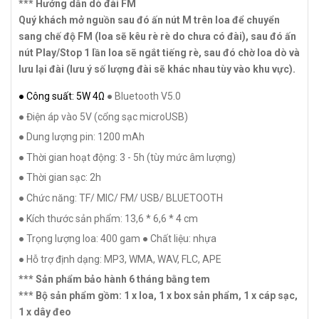
*** Hướng dẫn dò đài FM
Quý khách mở nguồn sau đó ấn nút M trên loa để chuyển
sang chế độ FM (loa sẽ kêu rè rè do chưa có đài), sau đó ấn
nút Play/Stop 1 lần loa sẽ ngắt tiếng rè, sau đó chờ loa dò và
lưu lại đài (lưu ý số lượng đài sẽ khác nhau tùy vào khu vực).
● Công suất: 5W 4Ω
● Bluetooth V5.0
● Điện áp vào 5V (cổng sạc microUSB)
● Dung lượng pin: 1200 mAh
● Thời gian hoạt động: 3 - 5h (tùy mức âm lượng)
● Thời gian sạc: 2h
● Chức năng: TF/ MIC/ FM/ USB/ BLUETOOTH
● Kích thước sản phẩm: 13,6 * 6,6 * 4 cm
● Trọng lượng loa: 400 gam
● Chất liệu: nhựa
● Hỗ trợ định dạng: MP3, WMA, WAV, FLC, APE
*** Sản phẩm bảo hành 6 tháng bằng tem
*** Bộ sản phẩm gồm: 1 x loa, 1 x box sản phẩm, 1 x cáp sạc,
1 x dây đeo