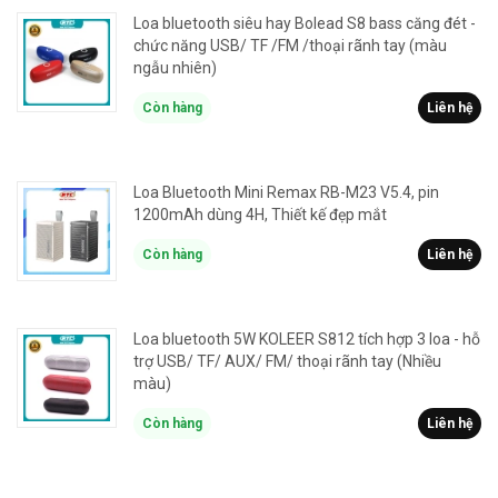
Loa bluetooth siêu hay Bolead S8 bass căng đét -
chức năng USB/ TF /FM /thoại rãnh tay (màu
ngẫu nhiên)
Còn hàng
Liên hệ
Loa Bluetooth Mini Remax RB-M23 V5.4, pin
1200mAh dùng 4H, Thiết kế đẹp mắt
Còn hàng
Liên hệ
Loa bluetooth 5W KOLEER S812 tích hợp 3 loa - hỗ
trợ USB/ TF/ AUX/ FM/ thoại rãnh tay (Nhiều
màu)
Còn hàng
Liên hệ