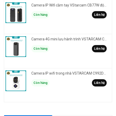
Camera IP Wifi cầm tay VStarcam CB77W độ phân giải 3MP FullHD 1080P - ghi hành trình làm Vlog
Còn hàng
Liên hệ
Camera 4G mini lưu hành trình VSTARCAM CB77 phân giải 3MP FullHD 1080P - Action cam quay Vlog
Còn hàng
Liên hệ
Camera IP wifi trong nhà VSTARCAM C992DR phân giải HD 2MP 2 màn hình - báo động, đàm thoại, có màu
Còn hàng
Liên hệ