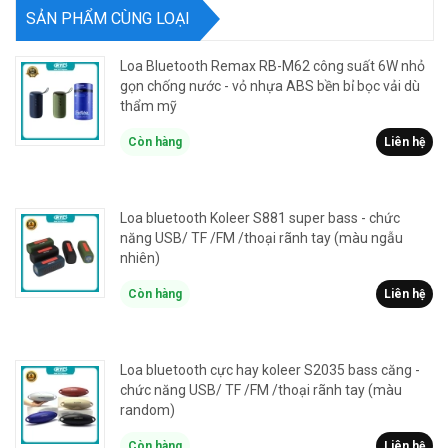
SẢN PHẨM CÙNG LOẠI
Loa Bluetooth Remax RB-M62 công suất 6W nhỏ
gọn chống nước - vỏ nhựa ABS bền bỉ bọc vải dù
thẩm mỹ
Còn hàng
Liên hệ
Loa bluetooth Koleer S881 super bass - chức
năng USB/ TF /FM /thoại rãnh tay (màu ngẫu
nhiên)
Còn hàng
Liên hệ
Loa bluetooth cực hay koleer S2035 bass căng -
chức năng USB/ TF /FM /thoại rãnh tay (màu
random)
Còn hàng
Liên hệ