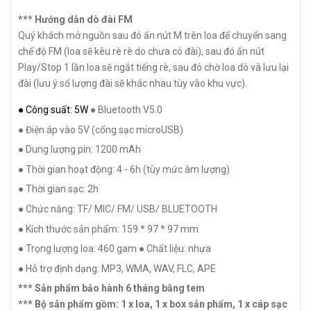
*** Hướng dẫn dò đài FM
Quý khách mở nguồn sau đó ấn nút M trên loa để chuyển sang
chế độ FM (loa sẽ kêu rè rè do chưa có đài), sau đó ấn nút
Play/Stop 1 lần loa sẽ ngắt tiếng rè, sau đó chờ loa dò và lưu lại
đài (lưu ý số lượng đài sẽ khác nhau tùy vào khu vực).
● Công suất: 5W
● Bluetooth V5.0
● Điện áp vào 5V (cổng sạc microUSB)
● Dung lượng pin: 1200 mAh
● Thời gian hoạt động: 4 - 6h (tùy mức âm lượng)
● Thời gian sạc: 2h
● Chức năng: TF/ MIC/ FM/ USB/ BLUETOOTH
● Kích thước sản phẩm: 159 * 97 * 97 mm
● Trọng lượng loa: 460 gam
● Chất liệu: nhựa
● Hỗ trợ định dạng: MP3, WMA, WAV, FLC, APE
*** Sản phẩm bảo hành 6 tháng bằng tem
*** Bộ sản phẩm gồm: 1 x loa, 1 x box sản phẩm, 1 x cáp sạc