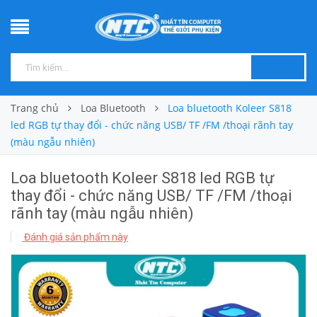
Trang chủ
Loa Bluetooth
Loa bluetooth Koleer S818
led RGB tự thay đổi - chức năng USB/ TF /FM /thoại rãnh tay
(màu ngẫu nhiên)
Loa bluetooth Koleer S818 led RGB tự
thay đổi - chức năng USB/ TF /FM /thoại
rãnh tay (màu ngẫu nhiên)
Đánh giá sản phẩm này