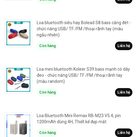
Loa bluetooth siêu hay Bolead S8 bass căng đét -
chức năng USB/ TF /FM /thoại rãnh tay (màu
ngẫu nhiên)
Còn hàng
Liên hệ
Loa mini bluetooth Koleer S39 bass mạnh có dây
đeo - chức năng USB/ TF /FM /thoại rãnh tay
(màu random)
Còn hàng
Liên hệ
Loa Bluetooth Mini Remax RB-M23 V5.4, pin
1200mAh dùng 4H, Thiết kế đẹp mắt
Còn hàng
Liên hệ