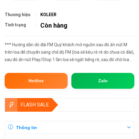
Thương hiệu
KOLEER
Còn hàng
Tình trạng
*** Hướng dẫn dò đài FM Quý khách mở nguồn sau đó ấn nút M
trên loa để chuyển sang chế độ FM (loa sẽ kêu rè rè do chưa có đài),
sau đó ấn nút Play/Stop 1 lần loa sẽ ngắt tiếng rè, sau đó chờ loa
dò và lưu lại đài (lưu ý số lượng đài sẽ khác nhau ...
Hotline
Zalo
FLASH SALE
Thông tin