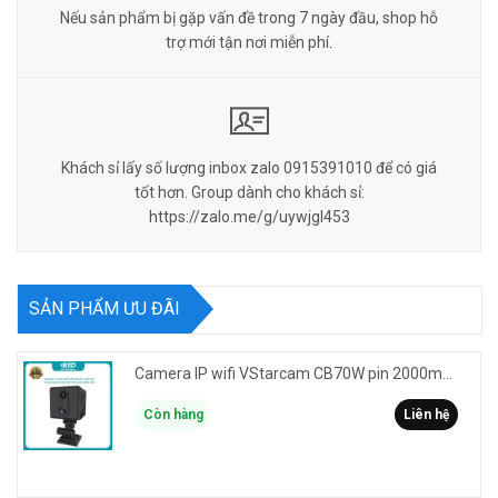
Nếu sản phẩm bị gặp vấn đề trong 7 ngày đầu, shop hỗ
trợ mới tận nơi miễn phí.
Khách sỉ lấy số lượng inbox zalo 0915391010 để có giá
tốt hơn. Group dành cho khách sỉ:
https://zalo.me/g/uywjgl453
SẢN PHẨM ƯU ĐÃI
Camera IP wifi VStarcam CB70W pin 2000mAh 3MP FullHD 1080P - ghi hành trình làm Vlog cầm tay cài áo
Còn hàng
Liên hệ