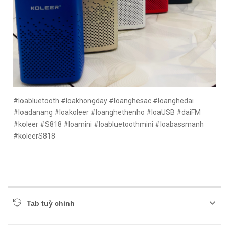
#loabluetooth #loakhongday #loanghesac #loanghedai
#loadanang #loakoleer #loanghethenho #loaUSB #daiFM
#koleer #S818 #loamini #loabluetoothmini #loabassmanh
#koleerS818
Tab tuỳ chỉnh