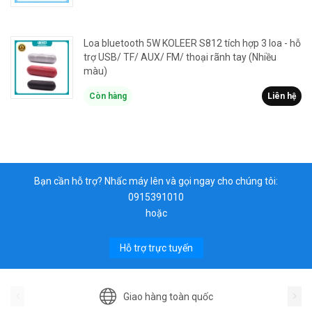
Loa bluetooth 5W KOLEER S812 tích hợp 3 loa - hỗ
trợ USB/ TF/ AUX/ FM/ thoại rãnh tay (Nhiều
màu)
Còn hàng
Liên hệ
Bạn cần hỗ trợ? Nhấc máy lên và gọi ngay cho chúng tôi:
0915391010
hoặc
Hỗ trợ trực tuyến
Giao hàng toàn quốc