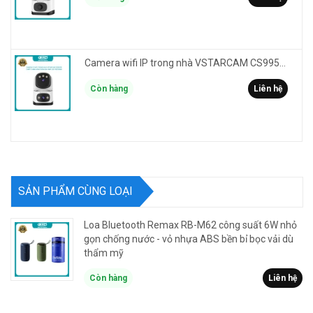
Camera wifi IP trong nhà VSTARCAM CS995DR xem 2 màn hình 6MP FullHD - báo động, đàm thoại, màu ban đêm
Còn hàng
Liên hệ
SẢN PHẨM CÙNG LOẠI
Loa Bluetooth Remax RB-M62 công suất 6W nhỏ
gọn chống nước - vỏ nhựa ABS bền bỉ bọc vải dù
thẩm mỹ
Còn hàng
Liên hệ