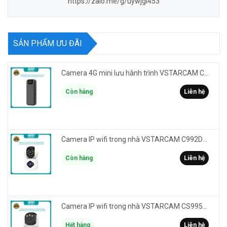
https://zalo.me/g/uywjgl453
SẢN PHẨM ƯU ĐÃI
Camera 4G mini lưu hành trình VSTARCAM CB77 phân giải 3MP FullHD 1080P - Action cam quay Vlog
Còn hàng
Liên hệ
Camera IP wifi trong nhà VSTARCAM C992DR phân giải HD 2MP 2 màn hình - báo động, đàm thoại, có màu
Còn hàng
Liên hệ
Camera IP wifi trong nhà VSTARCAM CS995M phân giải 2MP HD led trợ sáng - cảnh báo khói, gas, cháy
Hết hàng
Liên hệ