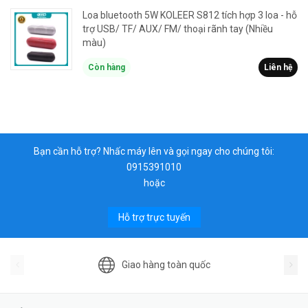
Loa bluetooth 5W KOLEER S812 tích hợp 3 loa - hỗ
trợ USB/ TF/ AUX/ FM/ thoại rãnh tay (Nhiều
màu)
Còn hàng
Liên hệ
Bạn cần hỗ trợ? Nhấc máy lên và gọi ngay cho chúng tôi:
0915391010
hoặc
Hỗ trợ trực tuyến
Giao hàng toàn quốc