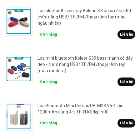
Loa bluetooth siêu hay Bolead S8 bass căng đét -
chức năng USB/ TF /FM /thoại rãnh tay (màu
ngẫu nhiên)
Còn hàng
Liên hệ
Loa mini bluetooth Koleer S39 bass mạnh có dây
đeo - chức năng USB/ TF /FM /thoại rãnh tay
(màu random)
Còn hàng
Liên hệ
Loa Bluetooth Mini Remax RB-M23 V5.4, pin
1200mAh dùng 4H, Thiết kế đẹp mắt
Còn hàng
Liên hệ