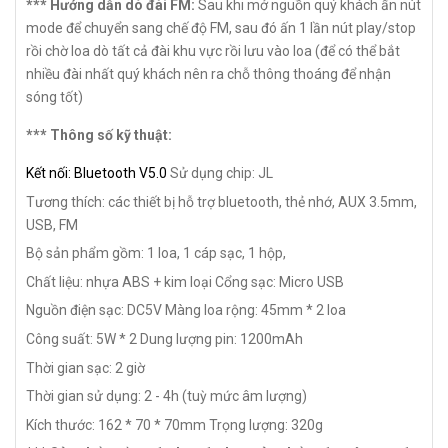
*** Hướng dẫn dò đài FM:
Sau khi mở nguồn quý khách ấn nút
mode để chuyển sang chế độ FM, sau đó ấn 1 lần nút play/stop
rồi chờ loa dò tất cả đài khu vực rồi lưu vào loa (để có thể bắt
nhiều đài nhất quý khách nên ra chỗ thông thoáng để nhận
sóng tốt)
*** Thông số kỹ thuật:
Kết nối: Bluetooth V5.0
Sử dụng chip: JL
Tương thích: các thiết bị hỗ trợ bluetooth, thẻ nhớ, AUX 3.5mm,
USB, FM
Bộ sản phẩm gồm: 1 loa, 1 cáp sạc, 1 hộp,
Chất liệu: nhựa ABS + kim loại
Cổng sạc: Micro USB
Nguồn điện sạc: DC5V
Màng loa rộng: 45mm * 2 loa
Công suất: 5W * 2
Dung lượng pin: 1200mAh
Thời gian sạc: 2 giờ
Thời gian sử dụng: 2 - 4h (tuỳ mức âm lượng)
Kích thước: 162 * 70 * 70mm
Trọng lượng: 320g