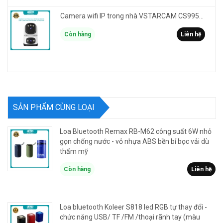
Camera wifi IP trong nhà VSTARCAM CS995DR xem 2 màn hình 6MP FullHD - báo động, đàm thoại, màu ban đêm
Còn hàng
Liên hệ
SẢN PHẨM CÙNG LOẠI
Loa Bluetooth Remax RB-M62 công suất 6W nhỏ
gọn chống nước - vỏ nhựa ABS bền bỉ bọc vải dù
thẩm mỹ
Còn hàng
Liên hệ
Loa bluetooth Koleer S818 led RGB tự thay đổi -
chức năng USB/ TF /FM /thoại rãnh tay (màu