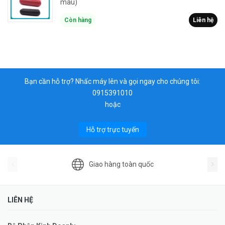
màu)
Còn hàng
Liên hệ
Bạn cần hỗ trợ? Nhấc máy lên và gọi ngay cho chúng tôi:
0915391010
hoặc
Hỗ trợ trực tuyến
Giao hàng toàn quốc
LIÊN HỆ