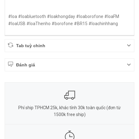
#loa #loabluetooth #loakhongday #loaborofone #loaFM
#loaUSB #loaThenho #borofone #BR15 #loachinhhang
Tab tuỳ chỉnh
Đánh giá
Phí ship TPHCM 25k, khác tỉnh 30k toàn quốc (đơn từ
1500k free ship)