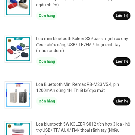
ngẫu nhiên)
Còn hàng
Liên hệ
Loa mini bluetooth Koleer S39 bass mạnh có dây
đeo - chức năng USB/ TF /FM /thoại rãnh tay
(màu random)
Còn hàng
Liên hệ
Loa Bluetooth Mini Remax RB-M23 V5.4, pin
1200mAh dùng 4H, Thiết kế đẹp mắt
Còn hàng
Liên hệ
Loa bluetooth 5W KOLEER S812 tích hợp 3 loa - hỗ
trợ USB/ TF/ AUX/ FM/ thoại rãnh tay (Nhiều