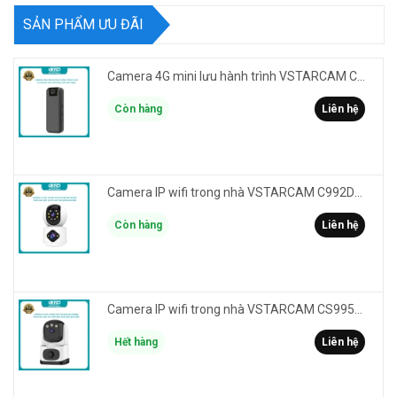
SẢN PHẨM ƯU ĐÃI
Camera 4G mini lưu hành trình VSTARCAM CB77 phân giải 3MP FullHD 1080P - Action cam quay Vlog
Còn hàng
Liên hệ
Camera IP wifi trong nhà VSTARCAM C992DR phân giải HD 2MP 2 màn hình - báo động, đàm thoại, có màu
Còn hàng
Liên hệ
Camera IP wifi trong nhà VSTARCAM CS995M phân giải 2MP HD led trợ sáng - cảnh báo khói, gas, cháy
Hết hàng
Liên hệ