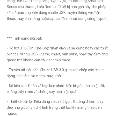
cổng USB (vào) sang cổng TypeC (ra) thuộc dòng Smartlink
Series của thương hiệu Remax. Thiết bị nhỏ gọn này cho phép
kết nối các phụ kiện dùng chuẩn USB truyền thống với điện
thoại, máy tính bảng hoặc laptop đời mới sử dụng cổng TypeC.
*** Tính năng nổi bật:
- Hỗ trợ OTG (On-The-Go): Nhận diện và sử dụng ngay các thiết
bị ngoại vi như USB lưu trữ, chuột, bàn phím, hoặc tay cầm chơi
game mà không cần cài đặt phần mềm.
- Truyền tải siêu tốc: Chuẩn USB 3.0 giúp sao chép các tệp tin
nặng, hình ảnh và video mượt mà.
- Độ bền cao: Phần vỏ hợp kim nhôm bền bỉ giúp tản nhiệt tốt,
chống trầy xước và chống oxy hóa hiệu quả.
- Thiết kế tiện lợi: Kiểu dáng siêu nhỏ gọn, thường đi kèm dây
đeo nhỏ giúp hạn chế tình trạng thất lạc khi mang theo bên
người.