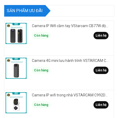
SẢN PHẨM ƯU ĐÃI
Camera IP Wifi cầm tay VStarcam CB77W độ phân giải 3MP FullHD 1080P - ghi hành trình làm Vlog
Còn hàng
Liên hệ
Camera 4G mini lưu hành trình VSTARCAM CB77 phân giải 3MP FullHD 1080P - Action cam quay Vlog
Còn hàng
Liên hệ
Camera IP wifi trong nhà VSTARCAM C992DR phân giải HD 2MP 2 màn hình - báo động, đàm thoại, có màu
Còn hàng
Liên hệ