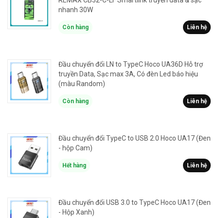
REMAX CB32-C-LF Smartlink truyền data & sạc
nhanh 30W
Còn hàng
Liên hệ
Đầu chuyển đổi LN to TypeC Hoco UA36D Hỗ trợ
truyền Data, Sạc max 3A, Có đèn Led báo hiệu
(màu Random)
Còn hàng
Liên hệ
Đầu chuyển đổi TypeC to USB 2.0 Hoco UA17 (Đen
- hộp Cam)
Hết hàng
Liên hệ
Đầu chuyển đổi USB 3.0 to TypeC Hoco UA17 (Đen
- Hộp Xanh)