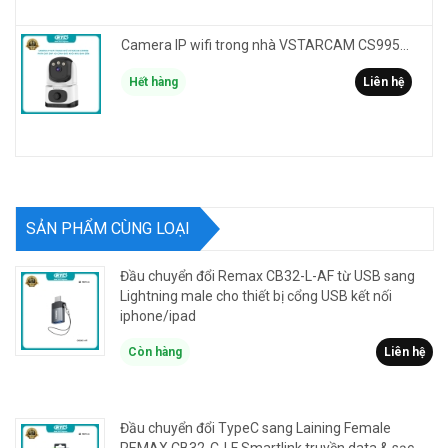
Camera IP wifi trong nhà VSTARCAM CS995M phân giải 2MP HD led trợ sáng - cảnh báo khói, gas, cháy
Hết hàng
Liên hệ
SẢN PHẨM CÙNG LOẠI
Đầu chuyển đổi Remax CB32-L-AF từ USB sang
Lightning male cho thiết bị cổng USB kết nối
iphone/ipad
Còn hàng
Liên hệ
Đầu chuyển đổi TypeC sang Laining Female