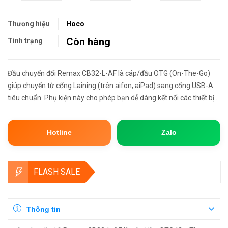
Thương hiệu
Hoco
Còn hàng
Tình trạng
Đầu chuyển đổi Remax CB32-L-AF là cáp/đầu OTG (On-The-Go)
giúp chuyển từ cổng Laining (trên aifon, aiPad) sang cổng USB-A
tiêu chuẩn. Phụ kiện này cho phép bạn dễ dàng kết nối các thiết bị
ngoại vi như USB Flash, chuột, bàn phím trực tiếp với thiế...
Hotline
Zalo
FLASH SALE
Thông tin