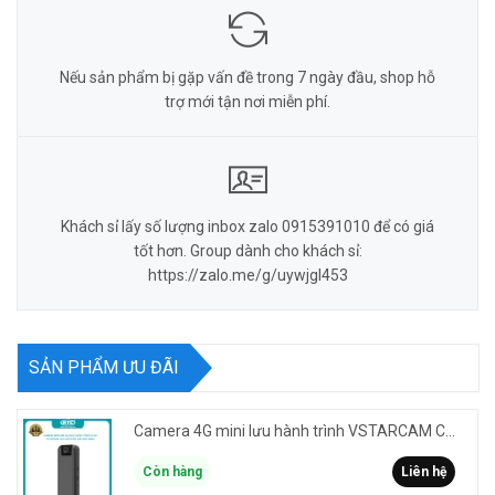
Nếu sản phẩm bị gặp vấn đề trong 7 ngày đầu, shop hỗ
trợ mới tận nơi miễn phí.
Khách sỉ lấy số lượng inbox zalo 0915391010 để có giá
tốt hơn. Group dành cho khách sỉ:
https://zalo.me/g/uywjgl453
SẢN PHẨM ƯU ĐÃI
Camera 4G mini lưu hành trình VSTARCAM CB77 phân giải 3MP FullHD 1080P - Action cam quay Vlog
Còn hàng
Liên hệ