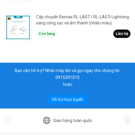
Cáp chuyển Remax RL-LA07 / RL-LA07i Lightning
sang cổng sạc và âm thanh (nhiều màu)
Còn hàng
Liên hệ
Bạn cần hỗ trợ? Nhấc máy lên và gọi ngay cho chúng tôi:
0915391010
hoặc
Hỗ trợ trực tuyến
Giao hàng toàn quốc