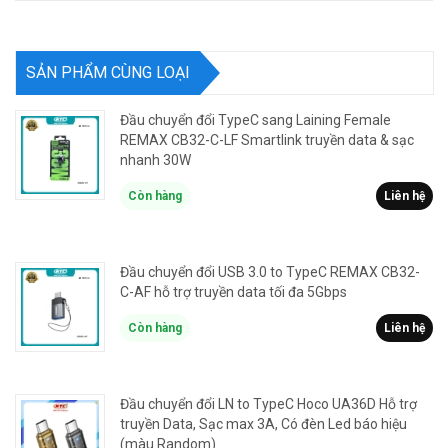
SẢN PHẨM CÙNG LOẠI
Đầu chuyển đổi TypeC sang Laining Female
REMAX CB32-C-LF Smartlink truyền data & sạc
nhanh 30W
Còn hàng
Liên hệ
Đầu chuyển đổi USB 3.0 to TypeC REMAX CB32-
C-AF hỗ trợ truyền data tối đa 5Gbps
Còn hàng
Liên hệ
Đầu chuyển đổi LN to TypeC Hoco UA36D Hỗ trợ
truyền Data, Sạc max 3A, Có đèn Led báo hiệu
(màu Random)