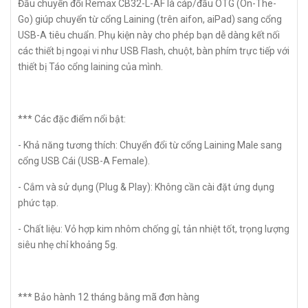
Đầu chuyển đổi Remax CB32-L-AF là cáp/đầu OTG (On-The-
Go) giúp chuyển từ cổng Laining (trên aifon, aiPad) sang cổng
USB-A tiêu chuẩn. Phụ kiện này cho phép bạn dễ dàng kết nối
các thiết bị ngoại vi như USB Flash, chuột, bàn phím trực tiếp với
thiết bị Táo cổng laining của mình.
*** Các đặc điểm nổi bật:
- Khả năng tương thích: Chuyển đổi từ cổng Laining Male sang
cổng USB Cái (USB-A Female).
- Cắm và sử dụng (Plug & Play): Không cần cài đặt ứng dụng
phức tạp.
- Chất liệu: Vỏ hợp kim nhôm chống gỉ, tản nhiệt tốt, trọng lượng
siêu nhẹ chỉ khoảng 5g.
*** Bảo hành 12 tháng bằng mã đơn hàng