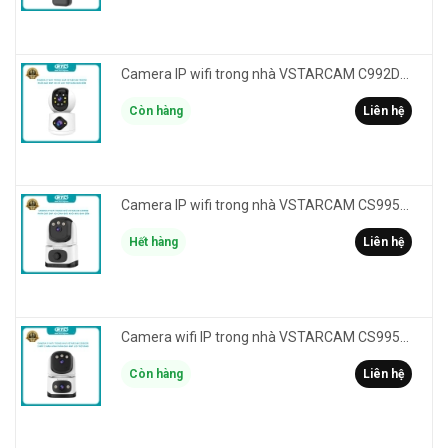
Camera IP wifi trong nhà VSTARCAM C992DR phân giải HD 2MP 2 màn hình - báo động, đàm thoại, có màu
Còn hàng
Liên hệ
Camera IP wifi trong nhà VSTARCAM CS995M phân giải 2MP HD led trợ sáng - cảnh báo khói, gas, cháy
Hết hàng
Liên hệ
Camera wifi IP trong nhà VSTARCAM CS995DR xem 2 màn hình 6MP FullHD - báo động, đàm thoại, màu ban đêm
Còn hàng
Liên hệ