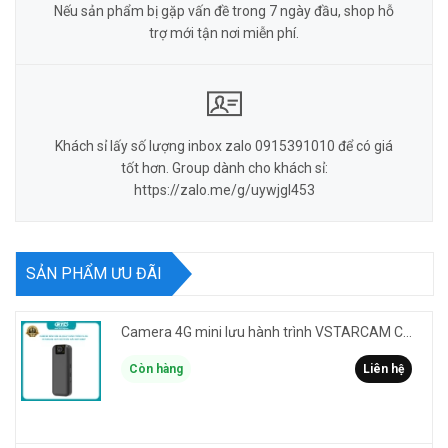
Nếu sản phẩm bị gặp vấn đề trong 7 ngày đầu, shop hỗ
trợ mới tận nơi miễn phí.
Khách sỉ lấy số lượng inbox zalo 0915391010 để có giá
tốt hơn. Group dành cho khách sỉ:
https://zalo.me/g/uywjgl453
SẢN PHẨM ƯU ĐÃI
Camera 4G mini lưu hành trình VSTARCAM CB77 phân giải 3MP FullHD 1080P - Action cam quay Vlog
Còn hàng
Liên hệ