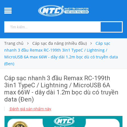
Trang chủ
Cáp sạc đa năng (nhiều đầu)
Cáp sạc
nhanh 3 đầu Remax RC-199th 3in1 TypeC / Lightning /
MicroUSB 6A max 66W - dây dài 1.2m bọc dù có truyền data
(Đen)
Cáp sạc nhanh 3 đầu Remax RC-199th
3in1 TypeC / Lightning / MicroUSB 6A
max 66W - dây dài 1.2m bọc dù có truyền
data (Đen)
Đánh giá sản phẩm này