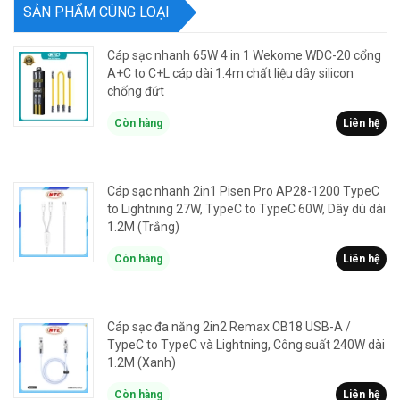
SẢN PHẨM CÙNG LOẠI
Cáp sạc nhanh 65W 4 in 1 Wekome WDC-20 cổng
A+C to C+L cáp dài 1.4m chất liệu dây silicon
chống đứt
Còn hàng
Liên hệ
Cáp sạc nhanh 2in1 Pisen Pro AP28-1200 TypeC
to Lightning 27W, TypeC to TypeC 60W, Dây dù dài
1.2M (Trắng)
Còn hàng
Liên hệ
Cáp sạc đa năng 2in2 Remax CB18 USB-A /
TypeC to TypeC và Lightning, Công suất 240W dài
1.2M (Xanh)
Còn hàng
Liên hệ