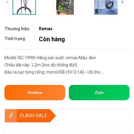
prev
Thương hiệu
Remax
Còn hàng
Tình trạng
Model: RC-199th Hãng sản xuất: remax Màu: đen
Chiều dài cáp: 1,2m (boc dù chống đứt)
Đầu ra sạc từng cổng: microUSB (5V/2.1A) - LN cho ...
Hotline
Zalo
FLASH SALE