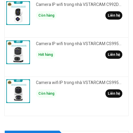
Camera IP wifi trong nhà VSTARCAM C992DR phân giải HD 2MP 2 màn hình - báo động, đàm thoại, có màu
Còn hàng
Liên hệ
Camera IP wifi trong nhà VSTARCAM CS995M phân giải 2MP HD led trợ sáng - cảnh báo khói, gas, cháy
Hết hàng
Liên hệ
Camera wifi IP trong nhà VSTARCAM CS995DR xem 2 màn hình 6MP FullHD - báo động, đàm thoại, màu ban đêm
Còn hàng
Liên hệ