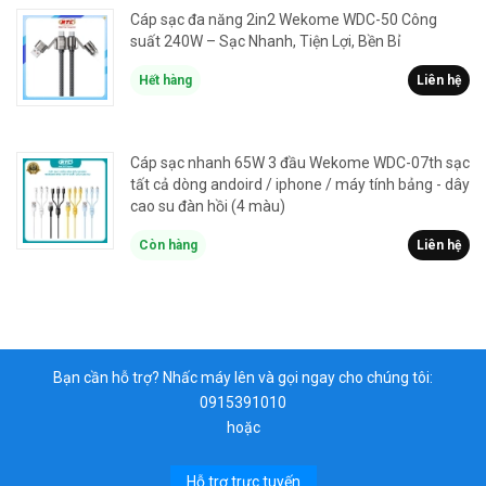
Cáp sạc đa năng 2in2 Wekome WDC-50 Công
suất 240W – Sạc Nhanh, Tiện Lợi, Bền Bỉ
Hết hàng
Liên hệ
Cáp sạc nhanh 65W 3 đầu Wekome WDC-07th sạc
tất cả dòng andoird / iphone / máy tính bảng - dây
cao su đàn hồi (4 màu)
Còn hàng
Liên hệ
Bạn cần hỗ trợ? Nhấc máy lên và gọi ngay cho chúng tôi:
0915391010
hoặc
Hỗ trợ trực tuyến