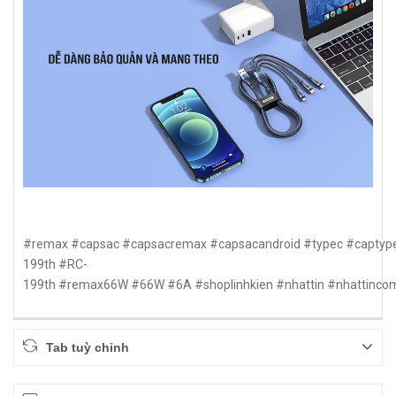
#remax #capsac #capsacremax #capsacandroid #typec #captyp
199th #RC-
199th #remax66W #66W #6A #shoplinhkien #nhattin #nhattinco
Tab tuỳ chỉnh