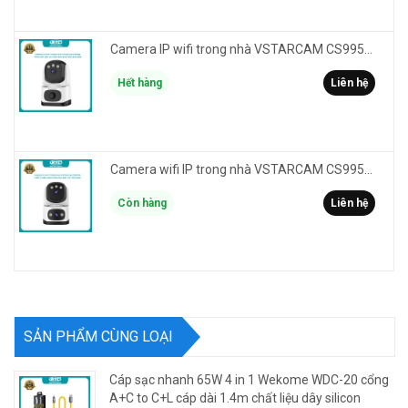
Camera IP wifi trong nhà VSTARCAM CS995M phân giải 2MP HD led trợ sáng - cảnh báo khói, gas, cháy
Hết hàng
Liên hệ
Camera wifi IP trong nhà VSTARCAM CS995DR xem 2 màn hình 6MP FullHD - báo động, đàm thoại, màu ban đêm
Còn hàng
Liên hệ
SẢN PHẨM CÙNG LOẠI
Cáp sạc nhanh 65W 4 in 1 Wekome WDC-20 cổng
A+C to C+L cáp dài 1.4m chất liệu dây silicon