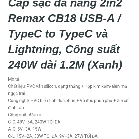
Cáp sạc đa năng 2in2
Remax CB18 USB-A /
TypeC to TypeC và
Lightning, Công suất
240W dài 1.2M (Xanh)
Mô tả
Chất liệu: PVC vân silicon, dạng thẳng + Hợp kim kẽm-alen mạ
ngọc trai
Công nghệ: PVC biến tính đúc phun + Vỏ đúc phun phủ + Gia cố
đinh tán
Công suất đầu ra:
C-C: 48V⎓5A, 240W TỐI ĐA
A-C: 5V⎓3A, 15W
C-L: 15V⎓2A, 30W TỐI ĐA, 9V⎓3A, 27W TỐI ĐA