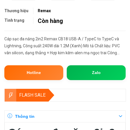
Thương hiệu
Remax
Còn hàng
Tình trạng
Cáp sạc đa năng 2in2 Remax CB18 USB-A / TypeC to TypeC và
Lightning, Công suất 240W dài 1.2M (Xanh) Mô tả Chất liệu: PVC
vân silicon, dạng thẳng + Hợp kim kẽm-alen mạ ngọc trai Công
nghệ: PVC biến tính đúc phun + Vỏ đúc phun phủ + Gia cố đinh tán ...
Hotline
Zalo
FLASH SALE
Thông tin