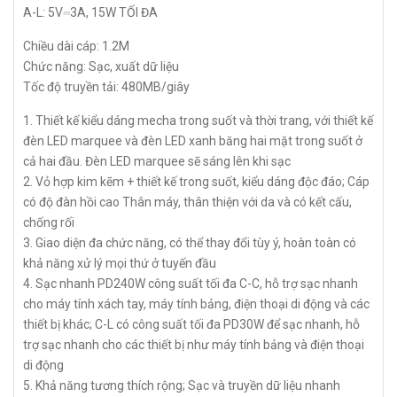
A-L: 5V⎓3A, 15W TỐI ĐA
Chiều dài cáp: 1.2M
Chức năng: Sạc, xuất dữ liệu
Tốc độ truyền tải: 480MB/giây
1. Thiết kế kiểu dáng mecha trong suốt và thời trang, với thiết kế
đèn LED marquee và đèn LED xanh băng hai mặt trong suốt ở
cả hai đầu. Đèn LED marquee sẽ sáng lên khi sạc
2. Vỏ hợp kim kẽm + thiết kế trong suốt, kiểu dáng độc đáo; Cáp
có độ đàn hồi cao Thân máy, thân thiện với da và có kết cấu,
chống rối
3. Giao diện đa chức năng, có thể thay đổi tùy ý, hoàn toàn có
khả năng xử lý mọi thứ ở tuyến đầu
4. Sạc nhanh PD240W công suất tối đa C-C, hỗ trợ sạc nhanh
cho máy tính xách tay, máy tính bảng, điện thoại di động và các
thiết bị khác; C-L có công suất tối đa PD30W để sạc nhanh, hỗ
trợ sạc nhanh cho các thiết bị như máy tính bảng và điện thoại
di động
5. Khả năng tương thích rộng; Sạc và truyền dữ liệu nhanh