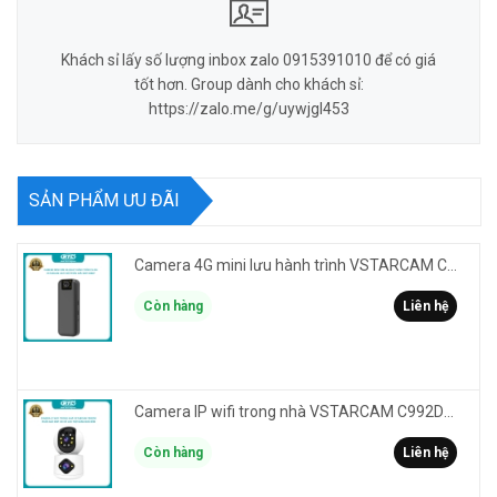
Khách sỉ lấy số lượng inbox zalo 0915391010 để có giá
tốt hơn. Group dành cho khách sỉ:
https://zalo.me/g/uywjgl453
SẢN PHẨM ƯU ĐÃI
Camera 4G mini lưu hành trình VSTARCAM CB77 phân giải 3MP FullHD 1080P - Action cam quay Vlog
Còn hàng
Liên hệ
Camera IP wifi trong nhà VSTARCAM C992DR phân giải HD 2MP 2 màn hình - báo động, đàm thoại, có màu
Còn hàng
Liên hệ