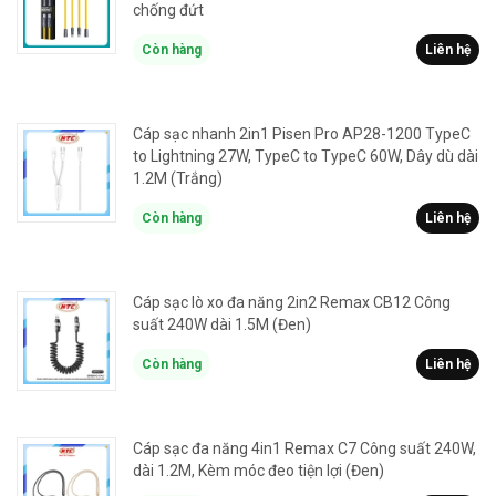
chống đứt
Còn hàng
Liên hệ
Cáp sạc nhanh 2in1 Pisen Pro AP28-1200 TypeC
to Lightning 27W, TypeC to TypeC 60W, Dây dù dài
1.2M (Trắng)
Còn hàng
Liên hệ
Cáp sạc lò xo đa năng 2in2 Remax CB12 Công
suất 240W dài 1.5M (Đen)
Còn hàng
Liên hệ
Cáp sạc đa năng 4in1 Remax C7 Công suất 240W,
dài 1.2M, Kèm móc đeo tiện lợi (Đen)