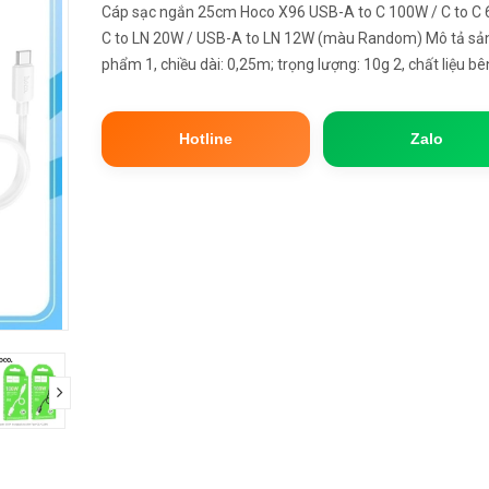
Cáp sạc ngắn 25cm Hoco X96 USB-A to C 100W / C to C 
C to LN 20W / USB-A to LN 12W (màu Random) Mô tả sả
phẩm 1, chiều dài: 0,25m; trọng lượng: 10g 2, chất liệu bê
ngoài: PVC 3, vật liệu chung: PVC 4, lõi dây: (76/0.1)*2+
(16/0.08)*2 OD4mm 5...
Hotline
Zalo
next