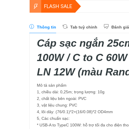
FLASH SALE
Thông tin
Tab tuỳ chỉnh
Đánh giá
Cáp sạc ngắn 25c
100W / C to C 60W 
LN 12W (màu Ran
Mô tả sản phẩm
1, chiều dài: 0,25m; trọng lượng: 10g
2, chất liệu bên ngoài: PVC
3, vật liệu chung: PVC
4, lõi dây: (76/0.1)*2+(16/0.08)*2 OD4mm
5, Các chuẩn sạc:
* USB-A to TypeC 100W: hỗ trợ tối đa cho điện t