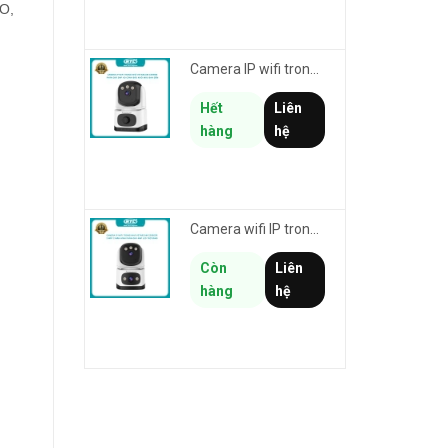
PO,
Camera IP wifi trong nhà VSTARCAM CS995M phân giải 2MP HD led trợ sáng - cảnh báo khói, gas, cháy
Hết
Liên
hàng
hệ
Camera wifi IP trong nhà VSTARCAM CS995DR xem 2 màn hình 6MP FullHD - báo động, đàm thoại, màu ban đêm
Còn
Liên
hàng
hệ