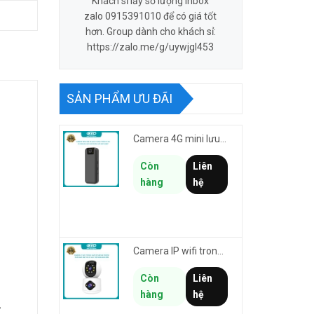
Khách sỉ lấy số lượng inbox
zalo 0915391010 để có giá tốt
hơn. Group dành cho khách sỉ:
https://zalo.me/g/uywjgl453
SẢN PHẨM ƯU ĐÃI
Camera 4G mini lưu hành trình VSTARCAM CB77 phân giải 3MP FullHD 1080P - Action cam quay Vlog
Còn
Liên
hàng
hệ
Camera IP wifi trong nhà VSTARCAM C992DR phân giải HD 2MP 2 màn hình - báo động, đàm thoại, có màu
Còn
Liên
hàng
hệ
,