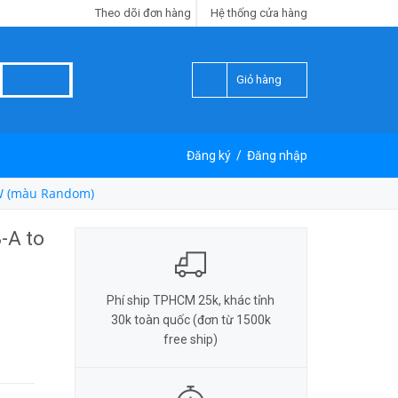
Theo dõi đơn hàng
Hệ thống cửa hàng
Giỏ hàng
Đăng ký
/
Đăng nhập
2W (màu Random)
-A to
Phí ship TPHCM 25k, khác tỉnh
30k toàn quốc (đơn từ 1500k
free ship)