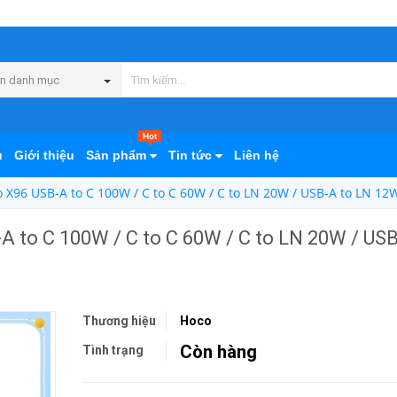
n danh mục
Hot
ủ
Giới thiệu
Sản phẩm
Tin tức
Liên hệ
 X96 USB-A to C 100W / C to C 60W / C to LN 20W / USB-A to LN 1
 to C 100W / C to C 60W / C to LN 20W / USB
Thương hiệu
Hoco
Còn hàng
Tình trạng