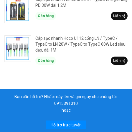
PD 30W dài 1.2M
Còn hàng
Liên hệ
Cáp sạc nhanh Hoco U112 cổng LN / TypeC /
TypeC to LN 20W / TypeC to TypeC 60W Led siêu
đẹp, dài 1M
Còn hàng
Liên hệ
Bạn cần hỗ trợ? Nhấc máy lên và gọi ngay cho chúng tôi:
0915391010
hoặc
Hỗ trợ trực tuyến