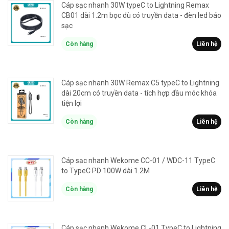
Cáp sạc nhanh 30W typeC to Lightning Remax
CB01 dài 1.2m bọc dù có truyền data - đèn led báo
sạc
Còn hàng
Liên hệ
Cáp sạc nhanh 30W Remax C5 typeC to Lightning
dài 20cm có truyền data - tích hợp đầu móc khóa
tiện lợi
Còn hàng
Liên hệ
Cáp sạc nhanh Wekome CC-01 / WDC-11 TypeC
to TypeC PD 100W dài 1.2M
Còn hàng
Liên hệ
Cáp sạc nhanh Wekome CL-01 TypeC to Lightning