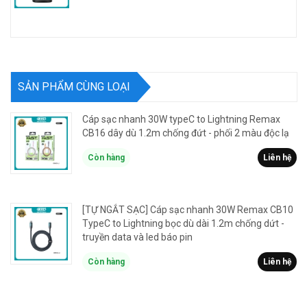
SẢN PHẨM CÙNG LOẠI
Cáp sạc nhanh 30W typeC to Lightning Remax
CB16 dây dù 1.2m chống đứt - phối 2 màu độc lạ
Còn hàng
Liên hệ
[TỰ NGẮT SẠC] Cáp sạc nhanh 30W Remax CB10
TypeC to Lightning bọc dù dài 1.2m chống dứt -
truyền data và led báo pin
Còn hàng
Liên hệ