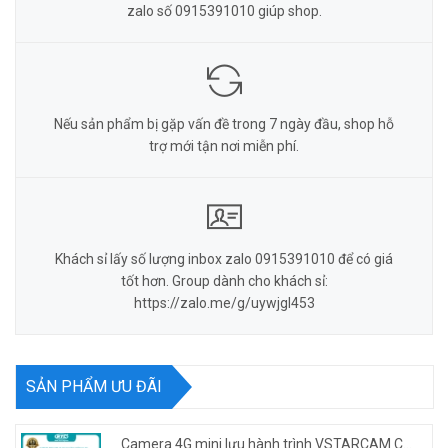
zalo số 0915391010 giúp shop.
Nếu sản phẩm bị gặp vấn đề trong 7 ngày đầu, shop hỗ
trợ mới tận nơi miễn phí.
Khách sỉ lấy số lượng inbox zalo 0915391010 để có giá
tốt hơn. Group dành cho khách sỉ:
https://zalo.me/g/uywjgl453
SẢN PHẨM ƯU ĐÃI
Camera 4G mini lưu hành trình VSTARCAM CB77 phân giải 3MP FullHD 1080P - Action cam quay Vlog