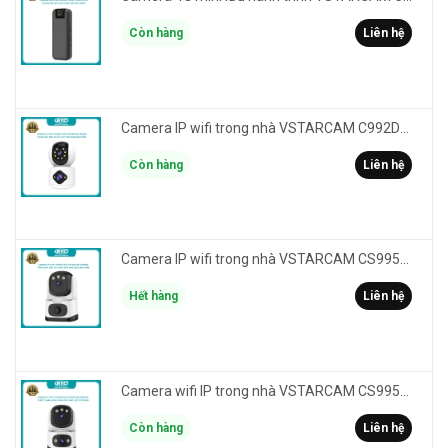
Còn hàng
Liên hệ
Camera IP wifi trong nhà VSTARCAM C992DR phân giải HD 2MP 2 màn hình - báo động, đàm thoại, có màu
Còn hàng
Liên hệ
Camera IP wifi trong nhà VSTARCAM CS995M phân giải 2MP HD led trợ sáng - cảnh báo khói, gas, cháy
Hết hàng
Liên hệ
Camera wifi IP trong nhà VSTARCAM CS995DR xem 2 màn hình 6MP FullHD - báo động, đàm thoại, màu ban đêm
Còn hàng
Liên hệ