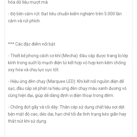
hóa dữ liệu mượt mà.
- Độ bền cắm rút: Đạt tiêu chuẩn kiểm nghiệm trên 5.000 lần
cắm và rút phích.
*** Các đặc điểm nổi bật:
- Thiết kế phong cách cơ khí (Mecha): Đầu cáp được trang bị lớp
kính trong suốt lộ mạch điện tử kết hợp vỏ hợp kim kẽm chống
oxy hóa và chịu lực cực tốt.
- Hiệu ứng đèn chạy (Marquee LED): Khi kết nối nguồn điện để
sạc, đầu cáp sẽ phát ra hiệu ứng đèn chạy màu xanh dương vô
cùng hiện đại, giúp dễ dàng định vị điện thoại trong đêm.
- Chống đứt gãy và rối dây: Thân cáp sử dụng chất liệu sợi dệt
bện mật độ cao, dẻo dai, hạn chế tối đa tình trạng kéo giãn hay
thắt nút khi sử dụng.