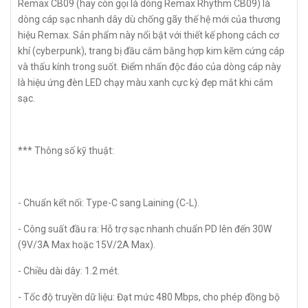
Remax CB09 (hay còn gọi là dòng Remax Rhythm CB09) là
dòng cáp sạc nhanh dây dù chống gãy thế hệ mới của thương
hiệu Remax. Sản phẩm này nổi bật với thiết kế phong cách cơ
khí (cyberpunk), trang bị đầu cắm bằng hợp kim kẽm cứng cáp
và thấu kính trong suốt. Điểm nhấn độc đáo của dòng cáp này
là hiệu ứng đèn LED chạy màu xanh cực kỳ đẹp mắt khi cắm
sạc.
*** Thông số kỹ thuật:
- Chuẩn kết nối: Type-C sang Laining (C-L).
- Công suất đầu ra: Hỗ trợ sạc nhanh chuẩn PD lên đến 30W
(9V/3A Max hoặc 15V/2A Max).
- Chiều dài dây: 1.2 mét.
- Tốc độ truyền dữ liệu: Đạt mức 480 Mbps, cho phép đồng bộ