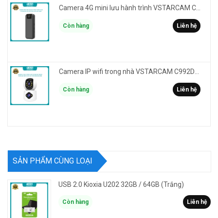
Camera 4G mini lưu hành trình VSTARCAM CB77 phân giải 3MP FullHD 1080P - Action cam quay Vlog
Còn hàng
Liên hệ
Camera IP wifi trong nhà VSTARCAM C992DR phân giải HD 2MP 2 màn hình - báo động, đàm thoại, có màu
Còn hàng
Liên hệ
SẢN PHẨM CÙNG LOẠI
USB 2.0 Kioxia U202 32GB / 64GB (Trắng)
Còn hàng
Liên hệ