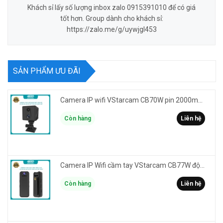
Khách sỉ lấy số lượng inbox zalo 0915391010 để có giá
tốt hơn. Group dành cho khách sỉ:
https://zalo.me/g/uywjgl453
SẢN PHẨM ƯU ĐÃI
Camera IP wifi VStarcam CB70W pin 2000mAh 3MP FullHD 1080P - ghi hành trình làm Vlog cầm tay cài áo
Còn hàng
Liên hệ
Camera IP Wifi cầm tay VStarcam CB77W độ phân giải 3MP FullHD 1080P - ghi hành trình làm Vlog
Còn hàng
Liên hệ