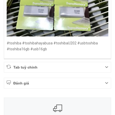
#toshiba #toshibahayabusa #toshibaU202 #usbtoshiba
#toshiba16gb #usb16gb
Tab tuỳ chỉnh
Đánh giá