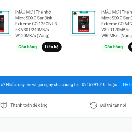
[MẪU MỚI] Thẻ nhớ
[MẪU MỚI] Thẻ 
MicroSDXC SanDisk
MicroSDXC SanD
Extreme GO 128GB U3
Extreme GO 64G
5K V30 R240MB/s
V30 R170MB/s
W120MB/s (Vàng)
W80MB/s (Vàng
Còn hàng
Liên hệ
Còn hàng
rợ? Nhấc máy lên và gọi ngay cho chúng tôi:
0915391010
hoặc
Hỗ t
Thanh toán dễ dàng
Đổi trả tận nơi