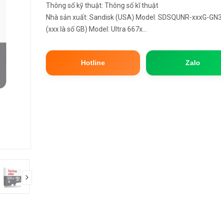
Thông số kỹ thuật: Thông số kĩ thuật
Nhà sản xuất: Sandisk (USA) Model: SDSQUNR-xxxG-G
(xxx là số GB) Model: Ultra 667x
Chuẩn giao tiếp: MicroSDHC/SDXC Dung lượn: 32/...
Hotline
Zalo
next