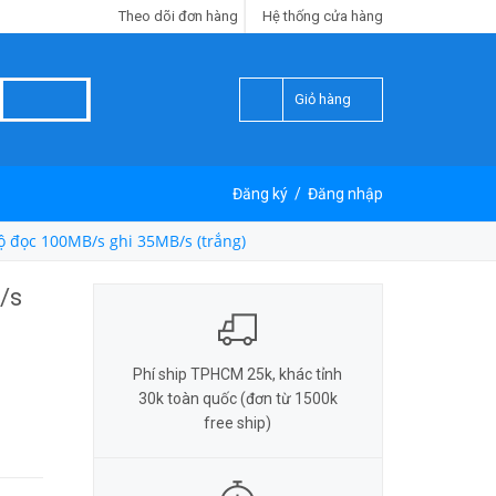
Theo dõi đơn hàng
Hệ thống cửa hàng
Giỏ hàng
Đăng ký
/
Đăng nhập
ộ đọc 100MB/s ghi 35MB/s (trắng)
/s
Phí ship TPHCM 25k, khác tỉnh
30k toàn quốc (đơn từ 1500k
free ship)