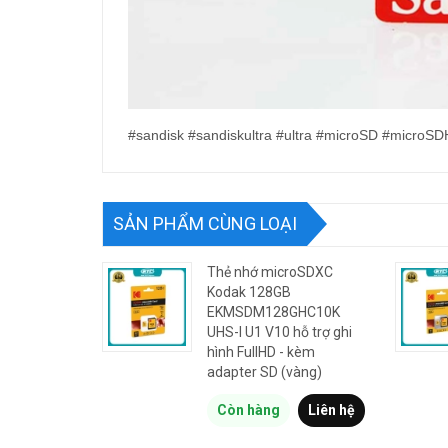
#sandisk #sandiskultra #ultra #microSD #micro
SẢN PHẨM CÙNG LOẠI
Thẻ nhớ microSDXC
Kodak 128GB
EKMSDM128GHC10K
UHS-I U1 V10 hỗ trợ ghi
hình FullHD - kèm
adapter SD (vàng)
Còn hàng
Liên hệ