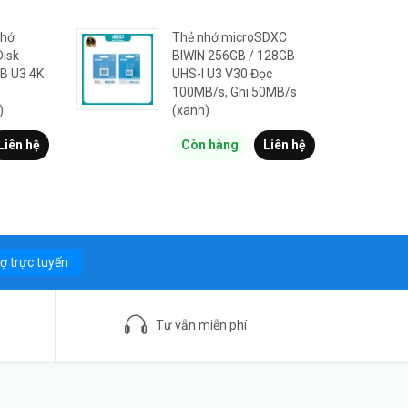
nhớ
Thẻ nhớ microSDXC
isk
BIWIN 256GB / 128GB
B U3 4K
UHS-I U3 V30 Đọc
100MB/s, Ghi 50MB/s
)
(xanh)
Liên hệ
Còn hàng
Liên hệ
rợ trực tuyến
Tư vẫn miễn phí