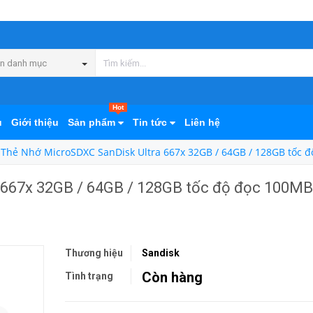
n danh mục
Hot
ủ
Giới thiệu
Sản phẩm
Tin tức
Liên hệ
Thẻ Nhớ MicroSDXC SanDisk Ultra 667x 32GB / 64GB / 128GB tốc đ
 667x 32GB / 64GB / 128GB tốc độ đọc 100MB
Thương hiệu
Sandisk
Còn hàng
Tình trạng