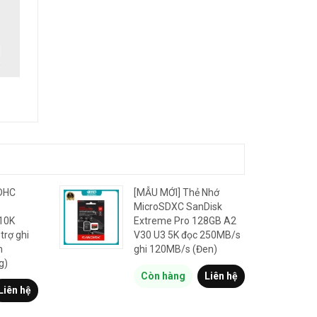
DHC
[MẪU MỚI] Thẻ Nhớ
MicroSDXC SanDisk
10K
Extreme Pro 128GB A2
trợ ghi
V30 U3 5K đọc 250MB/s
m
ghi 120MB/s (Đen)
g)
Còn hàng
Liên hệ
Liên hệ