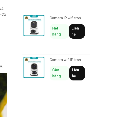
và
ữ đã
Camera IP wifi trong nhà VSTARCAM CS995M phân giải 2MP HD led trợ sáng - cảnh báo khói, gas, cháy
Hết
Liên
hàng
hệ
Camera wifi IP trong nhà VSTARCAM CS995DR xem 2 màn hình 6MP FullHD - báo động, đàm thoại, màu ban đêm
à.
Còn
Liên
hàng
hệ