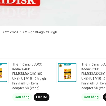
SDHC #microSDXC #32gb #64gb #128gb
Thẻ nhớ microSDXC
Thẻ nhớ microS
Kodak 64GB
Kodak 32GB
EKMSDM64GHC10K
EKMSDM32GHC
UHS-I U1 V10 hỗ trợ ghi
UHS-I U1 V10 hỗ 
hình FullHD - kèm
hình FullHD - kè
adapter SD (vàng)
adapter SD (vàn
Còn hàng
Liên hệ
Còn hàng