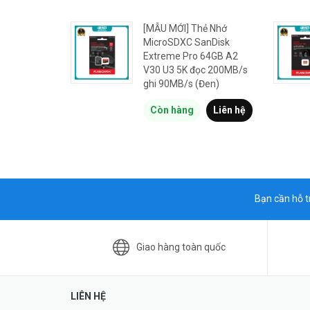
[MẪU MỚI] Thẻ Nhớ
MicroSDXC SanDisk
Extreme Pro 64GB A2
V30 U3 5K đọc 200MB/s
ghi 90MB/s (Đen)
Còn hàng
Liên hệ
Bạn cần hỗ t
Giao hàng toàn quốc
LIÊN HỆ