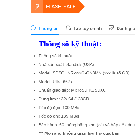
FLASH SALE
Thông tin
Tab tuỳ chỉnh
Đánh giá
Thông số kỹ thuật:
Thông số kĩ thuật
Nhà sản xuất: Sandisk (USA)
Model: SDSQUNR-xxxG-GN3MN (xxx là số GB)
Model: Ultra 667x
Chuẩn giao tiếp: MicroSDHC/SDXC
Dung lượn: 32/ 64 /128GB
Tốc độ đọc: 100 MB/s
Tốc độ ghi: 135 MB/s
Bảo hành: 60 tháng bằng tem (cắt vỏ hộp để dán 
*** Mở rộng không gian lưu trữ của bạn