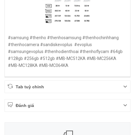
#samsung #thenho #thenhosamsung #thenhochinhhang
#thenhocamera #sandiskevoplus #evoplus
#samsungevoplus #thenhodienthoai #thenhoflycam #64gb
#128gb #256gb #512gb #MB-MC512KA #MB-MC256KA
#MB-MC128KA #MB-MC064KA
Tab tuỳ chỉnh
Đánh giá