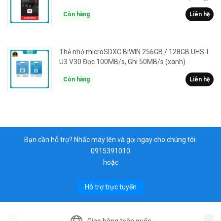
Còn hàng
Liên hệ
Thẻ nhớ microSDXC BIWIN 256GB / 128GB UHS-I
U3 V30 Đọc 100MB/s, Ghi 50MB/s (xanh)
Còn hàng
Liên hệ
Bạn cần hỗ trợ? Nhấc máy lên và gọi ngay cho chúng tôi:
0915391010
hoặc
Hỗ trợ trực tuyến