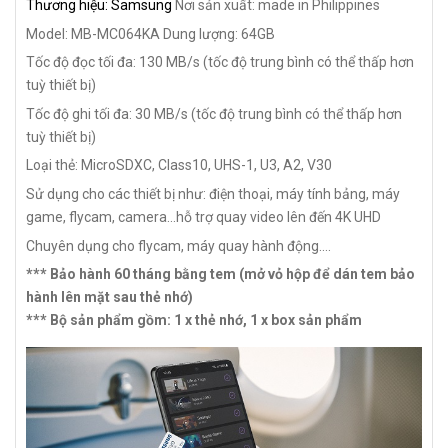
Thương hiệu: Samsung
Nơi sản xuất: made in Philippines
Model: MB-MC064KA
Dung lượng: 64GB
Tốc độ đọc tối đa: 130 MB/s (tốc độ trung bình có thể thấp hơn
tuỳ thiết bị)
Tốc độ ghi tối đa: 30 MB/s (tốc độ trung bình có thể thấp hơn
tuỳ thiết bị)
Loại thẻ: MicroSDXC, Class10, UHS-1, U3, A2, V30
Sử dụng cho các thiết bị như: điện thoại, máy tính bảng, máy
game, flycam, camera...hỗ trợ quay video lên đến 4K UHD
Chuyên dụng cho flycam, máy quay hành động....
*** Bảo hành 60 tháng bằng tem (mở vỏ hộp để dán tem bảo
hành lên mặt sau thẻ nhớ)
*** Bộ sản phẩm gồm: 1 x thẻ nhớ, 1 x box sản phẩm