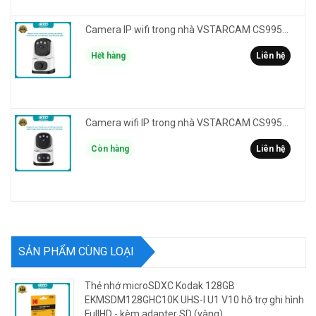
Camera IP wifi trong nhà VSTARCAM CS995M phân giải 2MP HD led trợ sáng - cảnh báo khói, gas, cháy
Hết hàng
Liên hệ
Camera wifi IP trong nhà VSTARCAM CS995DR xem 2 màn hình 6MP FullHD - báo động, đàm thoại, màu ban đêm
Còn hàng
Liên hệ
SẢN PHẨM CÙNG LOẠI
Thẻ nhớ microSDXC Kodak 128GB
EKMSDM128GHC10K UHS-I U1 V10 hỗ trợ ghi hình
FullHD - kèm adapter SD (vàng)