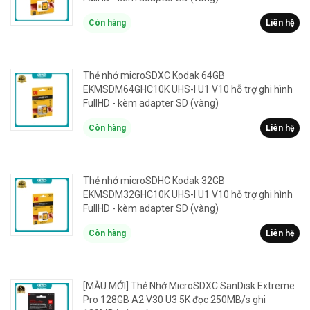
Còn hàng
Liên hệ
Thẻ nhớ microSDXC Kodak 64GB
EKMSDM64GHC10K UHS-I U1 V10 hỗ trợ ghi hình
FullHD - kèm adapter SD (vàng)
Còn hàng
Liên hệ
Thẻ nhớ microSDHC Kodak 32GB
EKMSDM32GHC10K UHS-I U1 V10 hỗ trợ ghi hình
FullHD - kèm adapter SD (vàng)
Còn hàng
Liên hệ
[MẪU MỚI] Thẻ Nhớ MicroSDXC SanDisk Extreme
Pro 128GB A2 V30 U3 5K đọc 250MB/s ghi