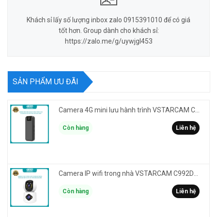
Khách sỉ lấy số lượng inbox zalo 0915391010 để có giá
tốt hơn. Group dành cho khách sỉ:
https://zalo.me/g/uywjgl453
SẢN PHẨM ƯU ĐÃI
Camera 4G mini lưu hành trình VSTARCAM CB77 phân giải 3MP FullHD 1080P - Action cam quay Vlog
Còn hàng
Liên hệ
Camera IP wifi trong nhà VSTARCAM C992DR phân giải HD 2MP 2 màn hình - báo động, đàm thoại, có màu
Còn hàng
Liên hệ