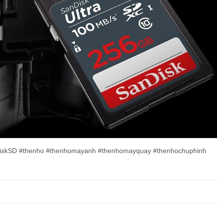
diskSD #thenho #thenhomayanh #thenhomayquay #thenhochuphinh