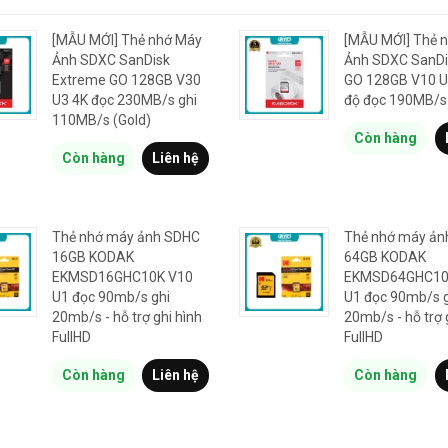
[MẪU MỚI] Thẻ nhớ Máy
[MẪU MỚI] Thẻ 
Ảnh SDXC SanDisk
Ảnh SDXC SanDis
Extreme GO 128GB V30
GO 128GB V10 U
U3 4K đọc 230MB/s ghi
độ đọc 190MB/s
110MB/s (Gold)
Còn hàng
Còn hàng
Liên hệ
Thẻ nhớ máy ảnh SDHC
Thẻ nhớ máy ản
16GB KODAK
64GB KODAK
EKMSD16GHC10K V10
EKMSD64GHC10
U1 đọc 90mb/s ghi
U1 đọc 90mb/s 
20mb/s - hỗ trợ ghi hình
20mb/s - hỗ trợ 
FullHD
FullHD
Còn hàng
Liên hệ
Còn hàng