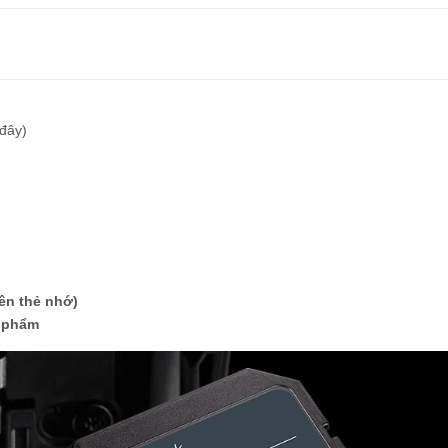
 đây)
ên thẻ nhớ)
n phẩm