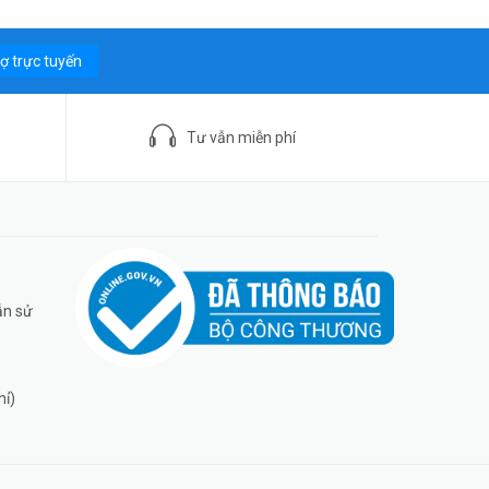
rợ trực tuyến
Tư vẫn miễn phí
ẫn sử
hỉ)