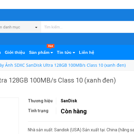
n danh mục
Hot
ủ
Giới thiệu
Sản phẩm
Tin tức
Liên hệ
y Ảnh SDXC SanDisk Ultra 128GB 100MB/s Class 10 (xanh đen)
ra 128GB 100MB/s Class 10 (xanh đen)
Thương hiệu
SanDisk
Còn hàng
Tình trạng
Nhà sản xuất: Sandisk (USA) Sản xuất tại: China (hãng s