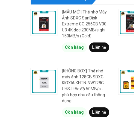
[MẪU MỚI] Thẻ nhớ Máy
Ảnh SDXC SanDisk
Extreme GO 256GB V30
U3 4K đọc 230MB/s ghi
150MB/s (Gold)
Còn hàng
Liên hệ
[KHÔNG BOX] Thẻ nhớ
máy ảnh 128GB SDXC
KIOXIA KHTN-NW128G
UHS-I tốc độ 50MB/s -
phù hợp nhu cầu thông
dụng
Còn hàng
Liên hệ