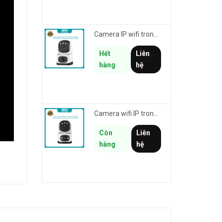
Camera IP wifi trong nhà VSTARCAM CS995M phân giải 2MP HD led trợ sáng - cảnh báo khói, gas, cháy
Hết
Liên
hàng
hệ
Camera wifi IP trong nhà VSTARCAM CS995DR xem 2 màn hình 6MP FullHD - báo động, đàm thoại, màu ban đêm
Còn
Liên
hàng
hệ