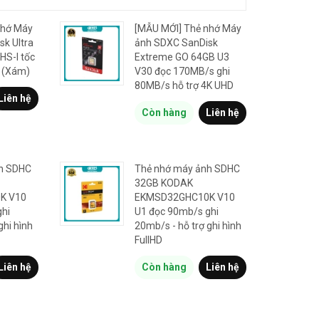
nhớ Máy
[MẪU MỚI] Thẻ nhớ Máy
k Ultra
ảnh SDXC SanDisk
HS-I tốc
Extreme GO 64GB U3
 (Xám)
V30 đọc 170MB/s ghi
80MB/s hỗ trợ 4K UHD
Liên hệ
Còn hàng
Liên hệ
h SDHC
Thẻ nhớ máy ảnh SDHC
32GB KODAK
K V10
EKMSD32GHC10K V10
ghi
U1 đọc 90mb/s ghi
ghi hình
20mb/s - hỗ trợ ghi hình
FullHD
Liên hệ
Còn hàng
Liên hệ