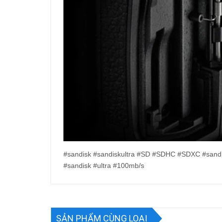
#sandisk #sandiskultra #SD #SDHC #SDXC #san
#sandisk #ultra #100mb/s
SẢN PHẨM CÙNG LOẠI