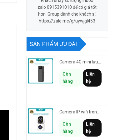
Khách sỉ lấy số lượng inbox
zalo 0915391010 để có giá tốt
hơn. Group dành cho khách sỉ:
https://zalo.me/g/uywjgl453
SẢN PHẨM ƯU ĐÃI
Camera 4G mini lưu hành trình VSTARCAM CB77 phân giải 3MP FullHD 1080P - Action cam quay Vlog
Còn
Liên
hàng
hệ
Camera IP wifi trong nhà VSTARCAM C992DR phân giải HD 2MP 2 màn hình - báo động, đàm thoại, có màu
Còn
Liên
hàng
hệ