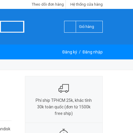
Theo dõi đơn hàng
Hệ thống cửa hàng
Giỏ hàng
Đăng ký
/
Đăng nhập
Phí ship TPHCM 25k, khác tỉnh
30k toàn quốc (đơn từ 1500k
free ship)
andisk