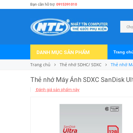
Bạn cần hỗ trợ:
0915391010
Chọ
DANH MỤC SẢN PHẨM
Trang ch
Trang chủ
Thẻ nhớ SDHC/ SDXC
Thẻ nhớ Má
Thẻ nhớ Máy Ảnh SDXC SanDisk Ult
Đánh giá sản phẩm này