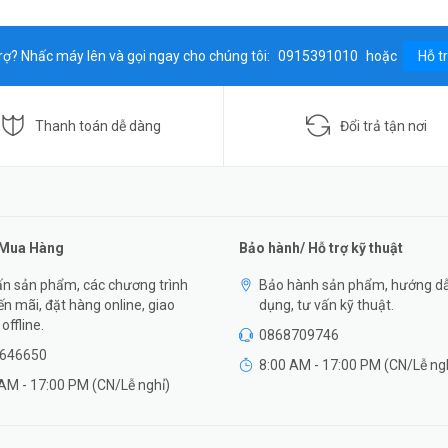
rợ? Nhấc máy lên và gọi ngay cho chúng tôi:
0915391010
hoặc
Hỗ t
Thanh toán dễ dàng
Đổi trả tận nơi
 Mua Hàng
Bảo hành/ Hỗ trợ kỹ thuật
n sản phẩm, các chương trình
Bảo hành sản phẩm, hướng d
n mãi, đặt hàng online, giao
dụng, tư vấn kỹ thuật.
offline.
0868709746
646650
8:00 AM - 17:00 PM (CN/Lễ ng
AM - 17:00 PM (CN/Lễ nghỉ)