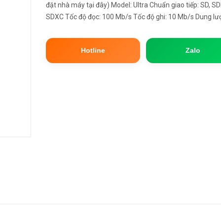
đặt nhà máy tại đây) Model: Ultra Chuẩn giao tiếp: SD, S
SDXC Tốc độ đọc: 100 Mb/s Tốc độ ghi: 10 Mb/s Dung lư
128GB *** Sản phẩm bảo hành 5 năm bằng tem (dán trê
nhớ) ***...
Hotline
Zalo