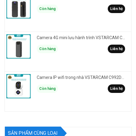
Còn hàng
Liên hệ
Camera 4G mini lưu hành trình VSTARCAM CB77 phân giải 3MP FullHD 1080P - Action cam quay Vlog
Còn hàng
Liên hệ
Camera IP wifi trong nhà VSTARCAM C992DR phân giải HD 2MP 2 màn hình - báo động, đàm thoại, có màu
Còn hàng
Liên hệ
SẢN PHẨM CÙNG LOẠI