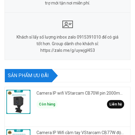
trợ mới tận nơi miễn phí.
Khách sỉ lấy số lượng inbox zalo 0915391010 để có giá
tốt hơn. Group dành cho khách sỉ:
https://zalo.me/g/uywjgl453
SẢN PHẨM ƯU ĐÃI
Camera IP wifi VStarcam CB70W pin 2000mAh 3MP FullHD 1080P - ghi hành trình làm Vlog cầm tay cài áo
Còn hàng
Liên hệ
Camera IP Wifi cầm tay VStarcam CB77W độ phân giải 3MP FullHD 1080P - ghi hành trình làm Vlog