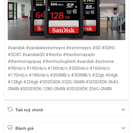
#sandisk #sandiskextremepro #extremepro #SD #SDHC
#SDXC #sandiskSD #thenho #thenhomayanh
#thenhomayquay #thenhochuphinh #sandisk #extreme
#90mb/s #140mb/s #100mb/s #200mb/s #160mb/s
#170mb/s #180mb/s #260MB/s #300MB/s #32gb #64gb
#128gb #256gb #SDSDXDK-032G-GN4IN #SDSDXDK-064G-
GN4IN #SDSDXDK-128G-GN4IN #SDSDXDK-256G-GN4IN
Tab tuỳ chỉnh
Đánh giá