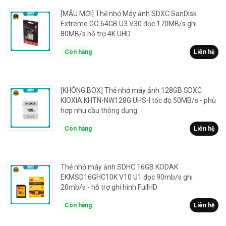
[MẪU MỚI] Thẻ nhớ Máy ảnh SDXC SanDisk
Extreme GO 64GB U3 V30 đọc 170MB/s ghi
80MB/s hỗ trợ 4K UHD
Còn hàng
Liên hệ
[KHÔNG BOX] Thẻ nhớ máy ảnh 128GB SDXC
KIOXIA KHTN-NW128G UHS-I tốc độ 50MB/s - phù
hợp nhu cầu thông dụng
Còn hàng
Liên hệ
Thẻ nhớ máy ảnh SDHC 16GB KODAK
EKMSD16GHC10K V10 U1 đọc 90mb/s ghi
20mb/s - hỗ trợ ghi hình FullHD
Còn hàng
Liên hệ