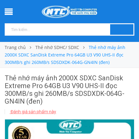
Trang chủ
Thẻ nhớ SDHC/ SDXC
Thẻ nhớ máy ảnh
2000X SDXC SanDisk Extreme Pro 64GB U3 V90 UHS-II đọc
300MB/s ghi 260MB/s SDSDXDK-064G-GN4IN (đen)
Thẻ nhớ máy ảnh 2000X SDXC SanDisk
Extreme Pro 64GB U3 V90 UHS-II đọc
300MB/s ghi 260MB/s SDSDXDK-064G-
GN4IN (đen)
Đánh giá sản phẩm này