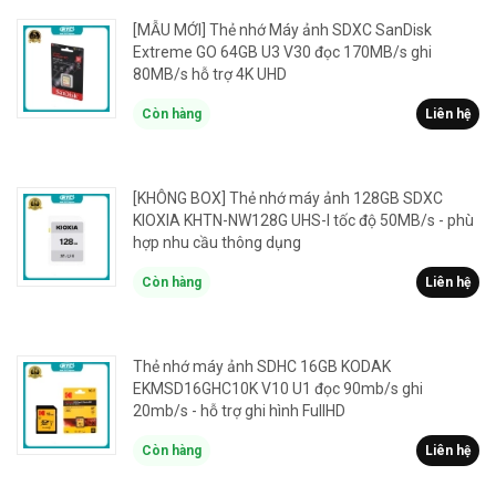
[MẪU MỚI] Thẻ nhớ Máy ảnh SDXC SanDisk
Extreme GO 64GB U3 V30 đọc 170MB/s ghi
80MB/s hỗ trợ 4K UHD
Còn hàng
Liên hệ
[KHÔNG BOX] Thẻ nhớ máy ảnh 128GB SDXC
KIOXIA KHTN-NW128G UHS-I tốc độ 50MB/s - phù
hợp nhu cầu thông dụng
Còn hàng
Liên hệ
Thẻ nhớ máy ảnh SDHC 16GB KODAK
EKMSD16GHC10K V10 U1 đọc 90mb/s ghi
20mb/s - hỗ trợ ghi hình FullHD
Còn hàng
Liên hệ