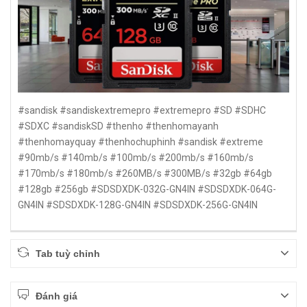
#sandisk #sandiskextremepro #extremepro #SD #SDHC
#SDXC #sandiskSD #thenho #thenhomayanh
#thenhomayquay #thenhochuphinh #sandisk #extreme
#90mb/s #140mb/s #100mb/s #200mb/s #160mb/s
#170mb/s #180mb/s #260MB/s #300MB/s #32gb #64gb
#128gb #256gb #SDSDXDK-032G-GN4IN #SDSDXDK-064G-
GN4IN #SDSDXDK-128G-GN4IN #SDSDXDK-256G-GN4IN
Tab tuỳ chỉnh
Đánh giá