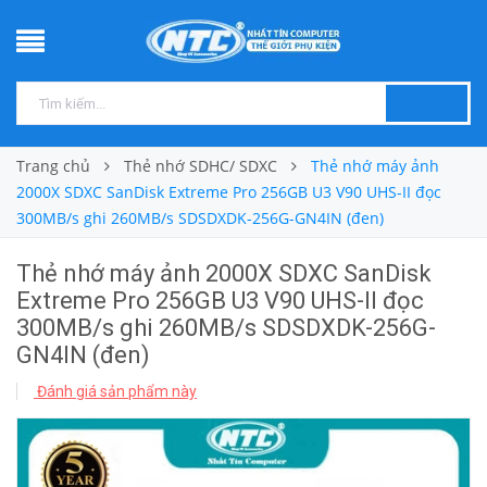
Trang chủ
Thẻ nhớ SDHC/ SDXC
Thẻ nhớ máy ảnh
2000X SDXC SanDisk Extreme Pro 256GB U3 V90 UHS-II đọc
300MB/s ghi 260MB/s SDSDXDK-256G-GN4IN (đen)
Thẻ nhớ máy ảnh 2000X SDXC SanDisk
Extreme Pro 256GB U3 V90 UHS-II đọc
300MB/s ghi 260MB/s SDSDXDK-256G-
GN4IN (đen)
Đánh giá sản phẩm này