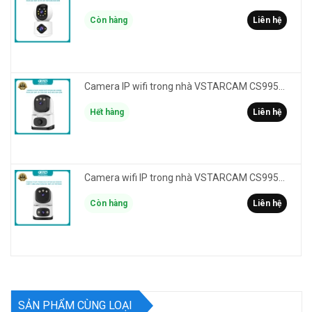
Còn hàng
Liên hệ
Camera IP wifi trong nhà VSTARCAM CS995M phân giải 2MP HD led trợ sáng - cảnh báo khói, gas, cháy
Hết hàng
Liên hệ
Camera wifi IP trong nhà VSTARCAM CS995DR xem 2 màn hình 6MP FullHD - báo động, đàm thoại, màu ban đêm
Còn hàng
Liên hệ
SẢN PHẨM CÙNG LOẠI