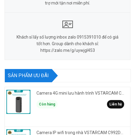
trợ mới tận nơi miễn phí.
Khách sỉ lấy số lượng inbox zalo 0915391010 để có giá
tốt hơn. Group dành cho khách sỉ:
https://zalo.me/g/uywjgl453
SẢN PHẨM ƯU ĐÃI
Camera 4G mini lưu hành trình VSTARCAM CB77 phân giải 3MP FullHD 1080P - Action cam quay Vlog
Còn hàng
Liên hệ
Camera IP wifi trong nhà VSTARCAM C992DR phân giải HD 2MP 2 màn hình - báo động, đàm thoại, có màu