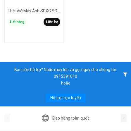
Thẻ nhớ Máy Ảnh SDXC SONY M-SERIES Touch 128GB UHS-II U3 V60 4K đọc 277MB/s ghi 150MB/s (model SF-M128T)
Hết hàng
Liên hệ
Bạn cần hỗ trợ? Nhấc máy lên và gọi ngay cho chúng tôi:
0915391010
hoặc
Hỗ trợ trực tuyến
Giao hàng toàn quốc