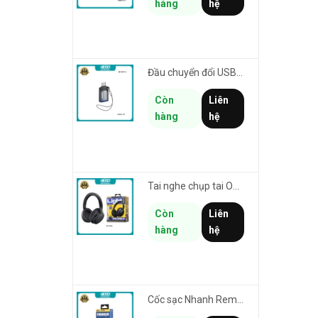
hàng
hệ
Đầu chuyển đổi USB 3.0 to TypeC REMAX CB32-C-AF hỗ trợ truyền data tối đa 5Gbps
Còn
Liên
hàng
hệ
Tai nghe chụp tai Over-Ear không dây Remax RB-100HB thiết kế tối giản - thời lượng pin lên đến 19h
Còn
Liên
hàng
hệ
Cốc sạc Nhanh Remax RP-U119 US chân cắm dẹp - 1 cổng USB max 18W (trắng)