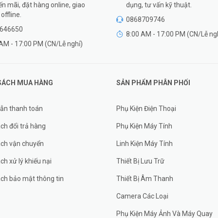
n mãi, đặt hàng online, giao
dụng, tư vấn kỹ thuật.
offline.
0868709746
646650
8:00 AM - 17:00 PM (CN/Lễ ng
AM - 17:00 PM (CN/Lễ nghỉ)
SÁCH MUA HÀNG
SẢN PHẨM PHÂN PHỐI
ẫn thanh toán
Phụ Kiện Điện Thoại
ch đổi trả hàng
Phụ Kiện Máy Tính
ách vận chuyển
Linh Kiện Máy Tính
ch xử lý khiếu nại
Thiết Bị Lưu Trữ
ch bảo mật thông tin
Thiết Bị Âm Thanh
Camera Các Loại
Phụ Kiện Máy Ảnh Và Máy Quay