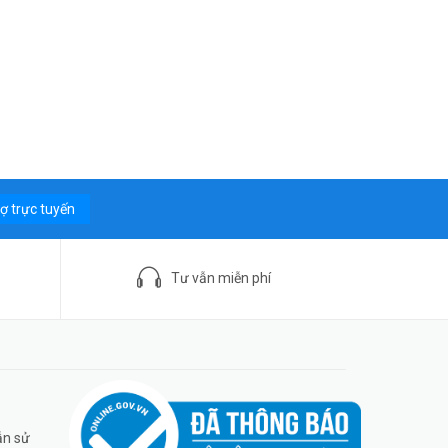
rợ trực tuyến
Tư vẫn miễn phí
ẫn sử