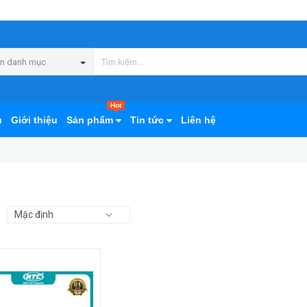
n danh mục
Hot
ủ
Giới thiệu
Sản phẩm
Tin tức
Liên hệ