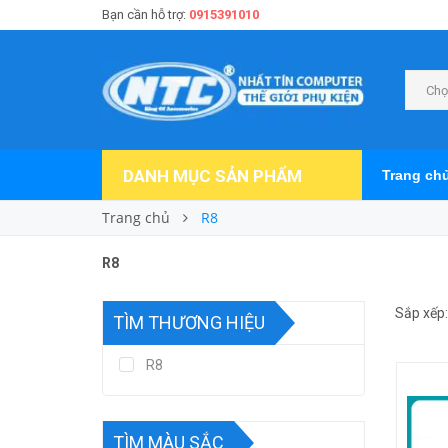
Bạn cần hỗ trợ:
0915391010
Chọ
DANH MỤC SẢN PHẨM
Trang ch
Trang chủ
R8
R8
Sắp xếp:
TÌM THƯƠNG HIỆU
R8
TÌM MÀU SẮC