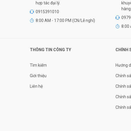
hợp tác đại lý.
khuyế
hàng 
0915391010
0979
8:00 AM - 17:00 PM (CN/Lễ nghỉ)
8:00 
THÔNG TIN CÔNG TY
CHÍNH 
Tìm kiếm
Hướng d
Giới thiệu
Chính sá
Liên hệ
Chính s
Chính sá
Chính sá