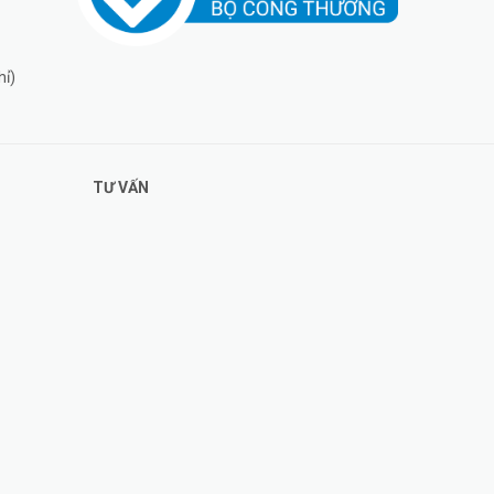
hỉ)
TƯ VẤN