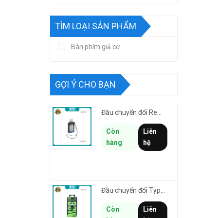
TÌM LOẠI SẢN PHẨM
Bàn phím giả cơ
GỢI Ý CHO BẠN
Đầu chuyển đổi Remax CB32-L-AF từ USB sang Lightning male cho thiết bị cổng USB kết nối iphone/ipad
Còn
Liên
hàng
hệ
Đầu chuyển đổi TypeC sang Laining Female REMAX CB32-C-LF Smartlink truyền data & sạc nhanh 30W
Còn
Liên