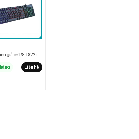
Bàn phím giả cơ R8 1822 chuyên Game tích hợp đèn led (Đen)
hàng
Liên hệ