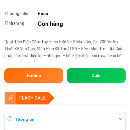
Thương hiệu
Hoco
Còn hàng
Tình trạng
Quạt Tích Điện Cầm Tay Hoco HX63 – 3 Mức Gió, Pin 2000mAh,
Thiết Kế Nhỏ Gọn, Màn Hình Kỹ Thuật Số – Kèm Móc Treo 🌬️ Giải
pháp làm mát tiện lợi – nhỏ gọn – tiết kiệm điện cho mùa hè oi bức!
Hoco HX63 là dòng quạt mini cầm tay tích điện cự...
Hotline
Zalo
FLASH SALE
Thông tin