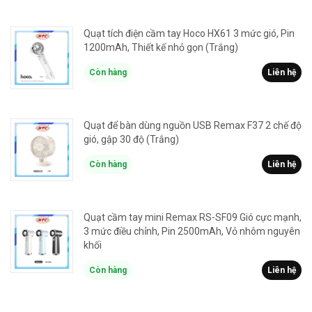
Quạt tích điện cầm tay Hoco HX61 3 mức gió, Pin
1200mAh, Thiết kế nhỏ gọn (Trắng)
Còn hàng
Liên hệ
Quạt để bàn dùng nguồn USB Remax F37 2 chế độ
gió, gập 30 độ (Trắng)
Còn hàng
Liên hệ
Quạt cầm tay mini Remax RS-SF09 Gió cực mạnh,
3 mức điều chỉnh, Pin 2500mAh, Vỏ nhôm nguyên
khối
Còn hàng
Liên hệ