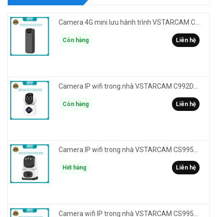
Camera 4G mini lưu hành trình VSTARCAM CB77 phân giải 3MP FullHD 1080P - Action cam quay Vlog
Còn hàng
Liên hệ
Camera IP wifi trong nhà VSTARCAM C992DR phân giải HD 2MP 2 màn hình - báo động, đàm thoại, có màu
Còn hàng
Liên hệ
Camera IP wifi trong nhà VSTARCAM CS995M phân giải 2MP HD led trợ sáng - cảnh báo khói, gas, cháy
Hết hàng
Liên hệ
Camera wifi IP trong nhà VSTARCAM CS995DR xem 2 màn hình 6MP FullHD - báo động, đàm thoại, màu ban đêm