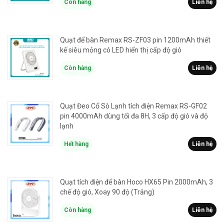
Còn hàng
Liên hệ
Quạt để bàn Remax RS-ZF03 pin 1200mAh thiết
kế siêu mỏng có LED hiển thị cấp độ gió
Còn hàng
Liên hệ
Quạt Đeo Cổ Sò Lạnh tích điện Remax RS-GF02
pin 4000mAh dùng tối đa 8H, 3 cấp độ gió và độ
lạnh
Hết hàng
Liên hệ
Quạt tích điện để bàn Hoco HX65 Pin 2000mAh, 3
chế độ gió, Xoay 90 độ (Trắng)
Còn hàng
Liên hệ