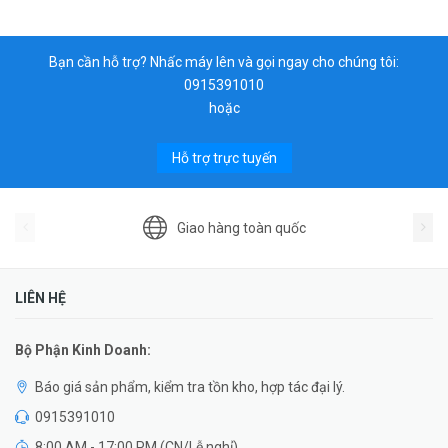
Bạn cần hỗ trợ? Nhấc máy lên và gọi ngay cho chúng tôi:
0915391010
hoặc
Hỗ trợ trực tuyến
Giao hàng toàn quốc
LIÊN HỆ
Bộ Phận Kinh Doanh:
Báo giá sản phẩm, kiểm tra tồn kho, hợp tác đại lý.
0915391010
8:00 AM - 17:00 PM (CN/Lễ nghỉ)