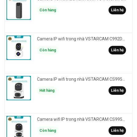
Còn hàng
Liên hệ
Camera IP wifi trong nhà VSTARCAM C992DR phân giải HD 2MP 2 màn hình - báo động, đàm thoại, có màu
Còn hàng
Liên hệ
Camera IP wifi trong nhà VSTARCAM CS995M phân giải 2MP HD led trợ sáng - cảnh báo khói, gas, cháy
Hết hàng
Liên hệ
Camera wifi IP trong nhà VSTARCAM CS995DR xem 2 màn hình 6MP FullHD - báo động, đàm thoại, màu ban đêm
Còn hàng
Liên hệ