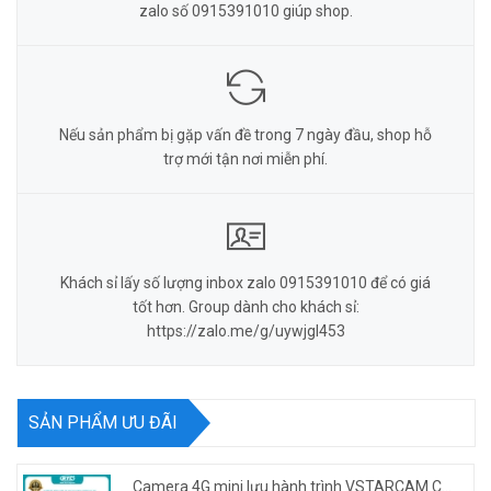
zalo số 0915391010 giúp shop.
Nếu sản phẩm bị gặp vấn đề trong 7 ngày đầu, shop hỗ
trợ mới tận nơi miễn phí.
Khách sỉ lấy số lượng inbox zalo 0915391010 để có giá
tốt hơn. Group dành cho khách sỉ:
https://zalo.me/g/uywjgl453
SẢN PHẨM ƯU ĐÃI
Camera 4G mini lưu hành trình VSTARCAM CB77 phân giải 3MP FullHD 1080P - Action cam quay Vlog