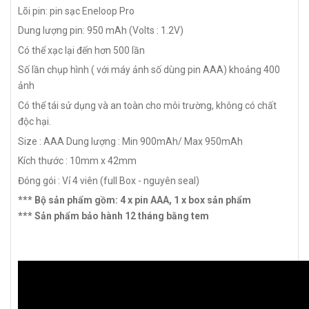
Lõi pin: pin sạc Eneloop Pro
Dung lượng pin: 950 mAh (Volts : 1.2V)
Có thể xạc lại đến hơn 500 lần
Số lần chụp hình ( với máy ảnh số dùng pin AAA) khoảng 400
ảnh
Có thể tái sử dụng và an toàn cho môi trường, không có chất
độc hại.
Size : AAA
Dung lượng : Min 900mAh/ Max 950mAh
Kích thước : 10mm x 42mm
Đóng gói : Vỉ 4 viên (full Box - nguyên seal)
*** Bộ sản phẩm gồm: 4 x pin AAA, 1 x box sản phẩm
*** Sản phẩm bảo hành 12 tháng bằng tem