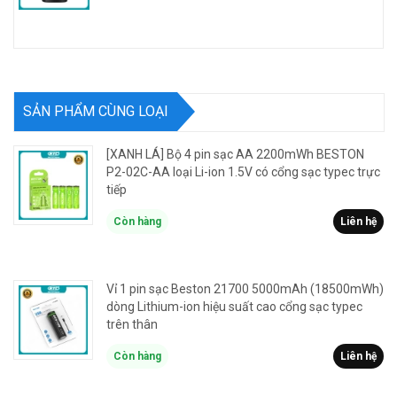
SẢN PHẨM CÙNG LOẠI
[XANH LÁ] Bộ 4 pin sạc AA 2200mWh BESTON
P2-02C-AA loại Li-ion 1.5V có cổng sạc typec trực
tiếp
Còn hàng
Liên hệ
Vỉ 1 pin sạc Beston 21700 5000mAh (18500mWh)
dòng Lithium-ion hiệu suất cao cổng sạc typec
trên thân
Còn hàng
Liên hệ