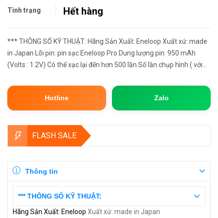
Hết hàng
Tình trạng
*** THÔNG SỐ KỸ THUẬT: Hãng Sản Xuất: Eneloop Xuất xứ: made
in Japan Lõi pin: pin sạc Eneloop Pro Dung lượng pin: 950 mAh
(Volts : 1.2V) Có thể xạc lại đến hơn 500 lần Số lần chụp hình ( với
máy ảnh số dùng pin AAA) khoảng 400 ảnh Có thể tái...
Hotline
Zalo
FLASH SALE
Thông tin
*** THÔNG SỐ KỸ THUẬT:
Hãng Sản Xuất: Eneloop
Xuất xứ: made in Japan