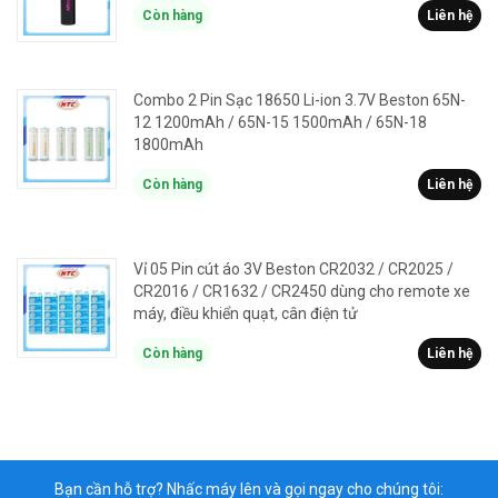
Còn hàng
Liên hệ
Combo 2 Pin Sạc 18650 Li-ion 3.7V Beston 65N-
12 1200mAh / 65N-15 1500mAh / 65N-18
1800mAh
Còn hàng
Liên hệ
Vỉ 05 Pin cút áo 3V Beston CR2032 / CR2025 /
CR2016 / CR1632 / CR2450 dùng cho remote xe
máy, điều khiển quạt, cân điện tử
Còn hàng
Liên hệ
Bạn cần hỗ trợ? Nhấc máy lên và gọi ngay cho chúng tôi: