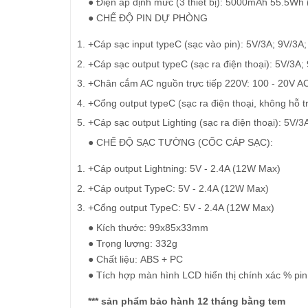
● Điện áp định mức (3 thiết bị): 5000mAh 55.5Wh 
● CHẾ ĐỘ PIN DỰ PHÒNG
+Cáp sạc input typeC (sạc vào pin): 5V/3A; 9V/3
+Cáp sạc output typeC (sạc ra điện thoại): 5V/3A
+Chân cắm AC nguồn trực tiếp 220V: 100 - 20V A
+Cổng output typeC (sạc ra điện thoại, không hỗ 
+Cáp sạc output Lighting (sạc ra điện thoại): 5V
● CHẾ ĐỘ SẠC TƯỜNG (CỐC CÁP SẠC):
+Cáp output Lightning: 5V - 2.4A (12W Max)
+Cáp output TypeC: 5V - 2.4A (12W Max)
+Cổng output TypeC: 5V - 2.4A (12W Max)
● Kích thước: 99x85x33mm
● Trọng lượng: 332g
● Chất liệu: ABS + PC
● Tích hợp màn hình LCD hiển thị chính xác % pin
*** sản phẩm bảo hành 12 tháng bằng tem