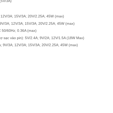
(5V/3A)
A; 12V/3A; 15V/3A; 20V/2.25A; 45W (max)
; 9V/3A; 12V/3A; 15V/3A; 20V/2.25A; 45W (max)
C 50/60Hz; 0.36A (max)
trợ sạc vào pin): 5V/2.4A; 9V/2A; 12V/1.5A (18W Max)
/3A; 9V/3A; 12V/3A; 15V/3A; 20V/2.25A; 45W (max)