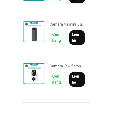
Camera 4G mini lưu hành trình VSTARCAM CB77 phân giải 3MP FullHD 1080P - Action cam quay Vlog
Còn
Liên
hàng
hệ
Camera IP wifi trong nhà VSTARCAM C992DR phân giải HD 2MP 2 màn hình - báo động, đàm thoại, có màu
Còn
Liên
hàng
hệ