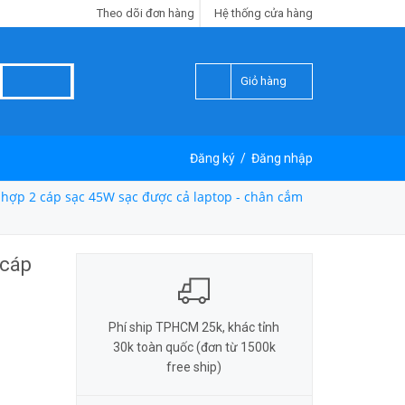
Theo dõi đơn hàng
Hệ thống cửa hàng
Giỏ hàng
Đăng ký
/
Đăng nhập
hợp 2 cáp sạc 45W sạc được cả laptop - chân cắm
 cáp
Phí ship TPHCM 25k, khác tỉnh
30k toàn quốc (đơn từ 1500k
free ship)