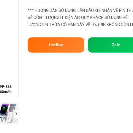
*** HƯỚNG DẪN SỬ DỤNG: LẦN ĐẦU KHI NHẬN VỀ PIN T
SẼ CÒN 1 LƯỢNG ÍT ĐIỆN ÁP, QUÝ KHÁCH SỬ DỤNG HẾT
LƯỢNG PIN THỪA CÓ SẴN NÀY VỀ 0% (PIN KHÔNG CÒN L
NGUỒN), SAU ĐÓ HÃY MANG SẠC ĐẦY LẠI 100%. ĐẦY CÒ
LÀ BƯỚC XẢ PIN, ĐỂ PHẦN CELL PIN BÊN TR...
Hotline
Zalo
next