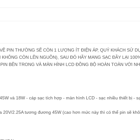
 VỀ PIN THƯỜNG SẼ CÒN 1 LƯỢNG ÍT ĐIỆN ÁP, QUÝ KHÁCH SỬ D
N KHÔNG CÒN LÊN NGUỒN), SAU ĐÓ HÃY MANG SẠC ĐẦY LẠI 100%
L PIN BÊN TRONG VÀ MÀN HÌNH LCD ĐỒNG BỘ HOÀN TOÀN VỚI NH
5W và 18W - cáp sạc tích hợp - màn hình LCD - sạc nhiều thiết bị - s
ối đa 20V/2.25A tương đương 45W (cao hơn mức này thì có thể pin sẽ kh