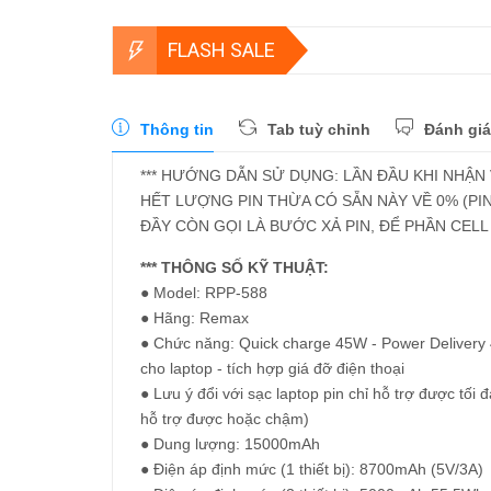
FLASH SALE
Thông tin
Tab tuỳ chỉnh
Đánh giá
*** HƯỚNG DẪN SỬ DỤNG: LẦN ĐẦU KHI NHẬN
HẾT LƯỢNG PIN THỪA CÓ SẴN NÀY VỀ 0% (PI
ĐẦY CÒN GỌI LÀ BƯỚC XẢ PIN, ĐỂ PHẦN CEL
*** THÔNG SỐ KỸ THUẬT:
● Model: RPP-588
● Hãng: Remax
● Chức năng: Quick charge 45W - Power Delivery 4
cho laptop - tích hợp giá đỡ điện thoại
● Lưu ý đổi với sạc laptop pin chỉ hỗ trợ được t
hỗ trợ được hoặc chậm)
● Dung lượng: 15000mAh
● Điện áp định mức (1 thiết bị): 8700mAh (5V/3A)