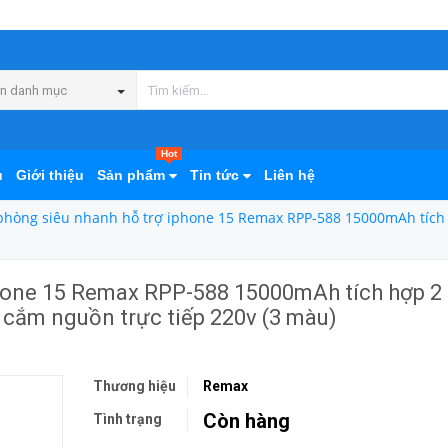
n danh mục
Hot
ủ
Giới thiệu
Sản phẩm
Tin tức
Liên hệ
phòng siêu nhanh hỗ trợ iphone 15 Remax RPP-588 15000mAh tích 
phone 15 Remax RPP-588 15000mAh tích hợp 2
 cắm nguồn trực tiếp 220v (3 màu)
Thương hiệu
Remax
Còn hàng
Tình trạng