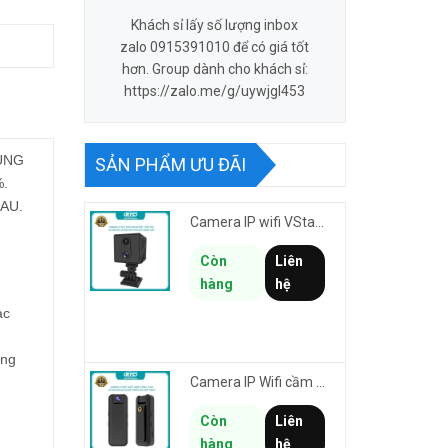
Khách sỉ lấy số lượng inbox
zalo 0915391010 để có giá tốt
hơn. Group dành cho khách sỉ:
https://zalo.me/g/uywjgl453
ỤNG
SẢN PHẨM ƯU ĐÃI
.
AU.
Camera IP wifi VStarcam CB70W pin 2000mAh 3MP FullHD 1080P - ghi hành trình làm Vlog cầm tay cài áo
Còn
Liên
hàng
hệ
ạc
ông
Camera IP Wifi cầm tay VStarcam CB77W độ phân giải 3MP FullHD 1080P - ghi hành trình làm Vlog
Còn
Liên
hàng
hệ