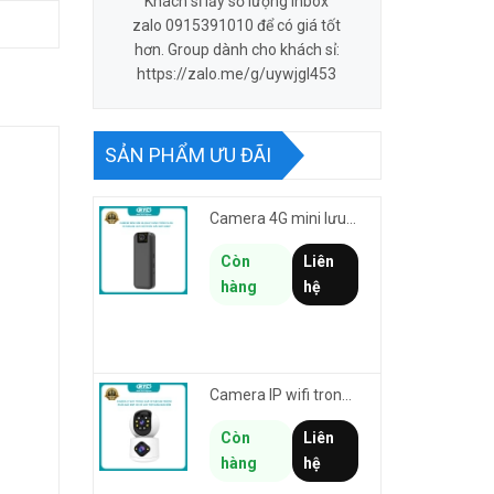
Khách sỉ lấy số lượng inbox
zalo 0915391010 để có giá tốt
hơn. Group dành cho khách sỉ:
https://zalo.me/g/uywjgl453
SẢN PHẨM ƯU ĐÃI
Camera 4G mini lưu hành trình VSTARCAM CB77 phân giải 3MP FullHD 1080P - Action cam quay Vlog
Còn
Liên
hàng
hệ
Camera IP wifi trong nhà VSTARCAM C992DR phân giải HD 2MP 2 màn hình - báo động, đàm thoại, có màu
Còn
Liên
hàng
hệ