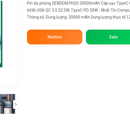
Pin dự phòng SENDEM PH20 20000mAh Cáp sạc TypeC 
66W, USB QC 3.0 22.5W, TypeC PD 20W - Nhất Tín Comp
Thông số: Dung lượng: 20000 mAh Dung lượng thực tế 1
mAh. Hỗ trợ sạc nhanh TypeC PD 20W , sạc VOOC 6A 66
QC 3.0 22.5W. Thiế...
Hotline
Zalo
next