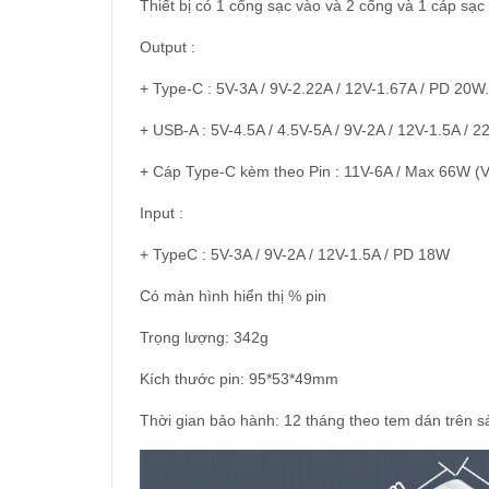
Thiết bị có 1 cổng sạc vào và 2 cổng và 1 cáp sạc r
Output :
+ Type-C : 5V-3A / 9V-2.22A / 12V-1.67A / PD 20W.
+ USB-A : 5V-4.5A / 4.5V-5A / 9V-2A / 12V-1.5A / 
+ Cáp Type-C kèm theo Pin : 11V-6A / Max 66W (
Input :
+ TypeC : 5V-3A / 9V-2A / 12V-1.5A / PD 18W
Có màn hình hiển thị % pin
Trọng lượng: 342g
Kích thước pin: 95*53*49mm
Thời gian bảo hành: 12 tháng theo tem dán trên 