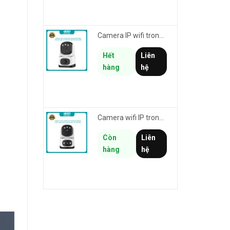
Camera IP wifi trong nhà VSTARCAM CS995M phân giải 2MP HD led trợ sáng - cảnh báo khói, gas, cháy
Hết
Liên
hàng
hệ
Camera wifi IP trong nhà VSTARCAM CS995DR xem 2 màn hình 6MP FullHD - báo động, đàm thoại, màu ban đêm
Còn
Liên
hàng
hệ