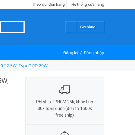
Theo dõi đơn hàng
Hệ thống cửa hàng
Giỏ hàng
Đăng ký
/
Đăng nhập
0 22.5W, TypeC PD 20W
5W,
Phí ship TPHCM 25k, khác tỉnh
30k toàn quốc (đơn từ 1500k
free ship)