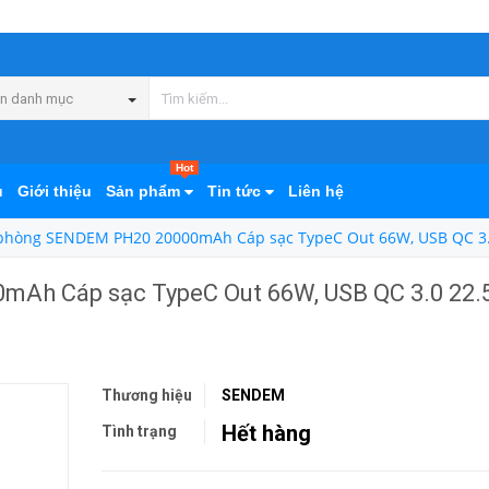
n danh mục
Hot
ủ
Giới thiệu
Sản phẩm
Tin tức
Liên hệ
 phòng SENDEM PH20 20000mAh Cáp sạc TypeC Out 66W, USB QC 3.
Ah Cáp sạc TypeC Out 66W, USB QC 3.0 22.
Thương hiệu
SENDEM
Hết hàng
Tình trạng