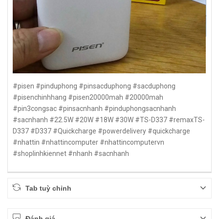
#pisen #pinduphong #pinsacduphong #sacduphong
#pisenchinhhang #pisen20000mah #20000mah
#pin3congsac #pinsacnhanh #pinduphongsacnhanh
#sacnhanh #22.5W #20W #18W #30W #TS-D337 #remaxTS-
D337 #D337 #Quickcharge #powerdelivery #quickcharge
#nhattin #nhattincomputer #nhattincomputervn
#shoplinhkiennet #nhanh #sacnhanh
Tab tuỳ chỉnh
Đánh giá