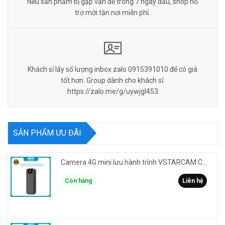
Nếu sản phẩm bị gặp vấn đề trong 7 ngày đầu, shop hỗ
trợ mới tận nơi miễn phí.
Khách sỉ lấy số lượng inbox zalo 0915391010 để có giá
tốt hơn. Group dành cho khách sỉ:
https://zalo.me/g/uywjgl453
SẢN PHẨM ƯU ĐÃI
Camera 4G mini lưu hành trình VSTARCAM CB77 phân giải 3MP FullHD 1080P - Action cam quay Vlog
Còn hàng
Liên hệ