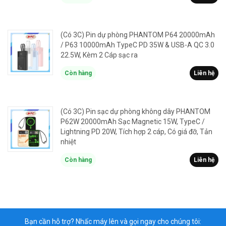
(Có 3C) Pin dự phòng PHANTOM P64 20000mAh
/ P63 10000mAh TypeC PD 35W & USB-A QC 3.0
22.5W, Kèm 2 Cáp sạc ra
Còn hàng
Liên hệ
(Có 3C) Pin sạc dự phòng không dây PHANTOM
P62W 20000mAh Sạc Magnetic 15W, TypeC /
Lightning PD 20W, Tích hợp 2 cáp, Có giá đỡ, Tản
nhiệt
Còn hàng
Liên hệ
Bạn cần hỗ trợ? Nhấc máy lên và gọi ngay cho chúng tôi: