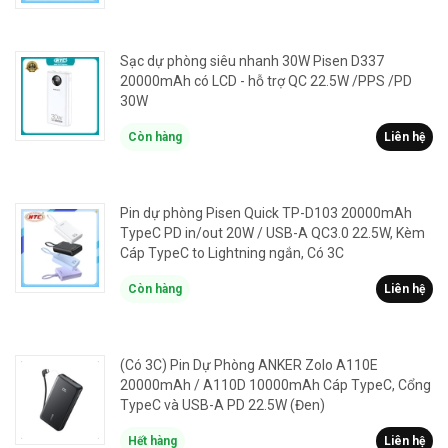
Sạc dự phòng siêu nhanh 30W Pisen D337
20000mAh có LCD - hỗ trợ QC 22.5W /PPS /PD
30W
Còn hàng
Liên hệ
Pin dự phòng Pisen Quick TP-D103 20000mAh
TypeC PD in/out 20W / USB-A QC3.0 22.5W, Kèm
Cáp TypeC to Lightning ngắn, Có 3C
Còn hàng
Liên hệ
(Có 3C) Pin Dự Phòng ANKER Zolo A110E
20000mAh / A110D 10000mAh Cáp TypeC, Cổng
TypeC và USB-A PD 22.5W (Đen)
Hết hàng
Liên hệ