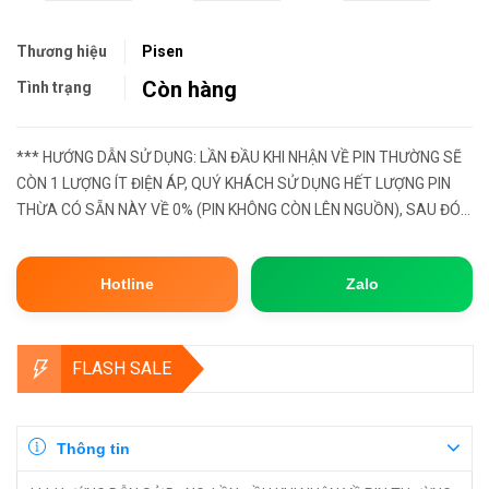
Thương hiệu
Pisen
Còn hàng
Tình trạng
*** HƯỚNG DẪN SỬ DỤNG: LẦN ĐẦU KHI NHẬN VỀ PIN THƯỜNG SẼ
CÒN 1 LƯỢNG ÍT ĐIỆN ÁP, QUÝ KHÁCH SỬ DỤNG HẾT LƯỢNG PIN
THỪA CÓ SẴN NÀY VỀ 0% (PIN KHÔNG CÒN LÊN NGUỒN), SAU ĐÓ
HÃY MANG SẠC ĐẦY LẠI 100%. ĐẦY CÒN GỌI LÀ BƯỚC XẢ PIN, ĐỂ
PHẦN CELL PIN BÊN TR...
Hotline
Zalo
FLASH SALE
Thông tin