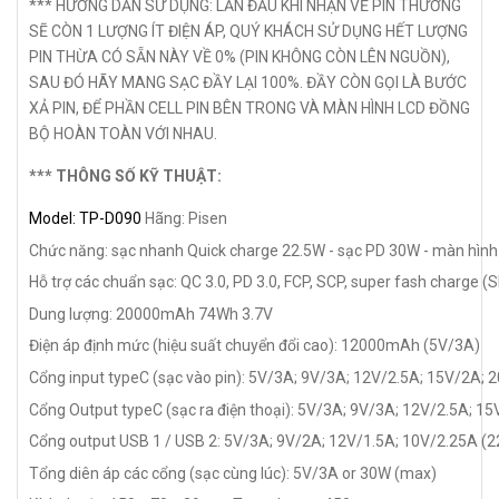
*** HƯỚNG DẪN SỬ DỤNG: LẦN ĐẦU KHI NHẬN VỀ PIN THƯỜNG
SẼ CÒN 1 LƯỢNG ÍT ĐIỆN ÁP, QUÝ KHÁCH SỬ DỤNG HẾT LƯỢNG
PIN THỪA CÓ SẴN NÀY VỀ 0% (PIN KHÔNG CÒN LÊN NGUỒN),
SAU ĐÓ HÃY MANG SẠC ĐẦY LẠI 100%. ĐẦY CÒN GỌI LÀ BƯỚC
XẢ PIN, ĐỂ PHẦN CELL PIN BÊN TRONG VÀ MÀN HÌNH LCD ĐỒNG
BỘ HOÀN TOÀN VỚI NHAU.
*** THÔNG SỐ KỸ THUẬT:
Model: TP-D090
Hãng: Pisen
Chức năng: sạc nhanh Quick charge 22.5W - sạc PD 30W - màn hình LCD
Hỗ trợ các chuẩn sạc: QC 3.0, PD 3.0, FCP, SCP, super fash charge (
Dung lượng: 20000mAh 74Wh 3.7V
Điện áp định mức (hiệu suất chuyển đổi cao): 12000mAh (5V/3A)
Cổng input typeC (sạc vào pin): 5V/3A; 9V/3A; 12V/2.5A; 15V/2A;
Cổng Output typeC (sạc ra điện thoại): 5V/3A; 9V/3A; 12V/2.5A; 
Cổng output USB 1 / USB 2: 5V/3A; 9V/2A; 12V/1.5A; 10V/2.25A (
Tổng diên áp các cổng (sạc cùng lúc): 5V/3A or 30W (max)