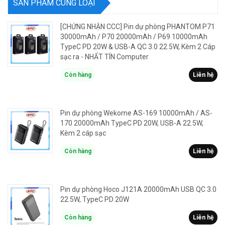
SẢN PHẨM CÙNG LOẠI
[CHỨNG NHẬN CCC] Pin dự phòng PHANTOM P71
30000mAh / P70 20000mAh / P69 10000mAh
TypeC PD 20W & USB-A QC 3.0 22.5W, Kèm 2 Cáp
sạc ra - NHẤT TÍN Computer
Còn hàng
Liên hệ
Pin dự phòng Wekome AS-169 10000mAh / AS-
170 20000mAh TypeC PD 20W, USB-A 22.5W,
Kèm 2 cáp sạc
Còn hàng
Liên hệ
Pin dự phòng Hoco J121A 20000mAh USB QC 3.0
22.5W, TypeC PD 20W
Còn hàng
Liên hệ