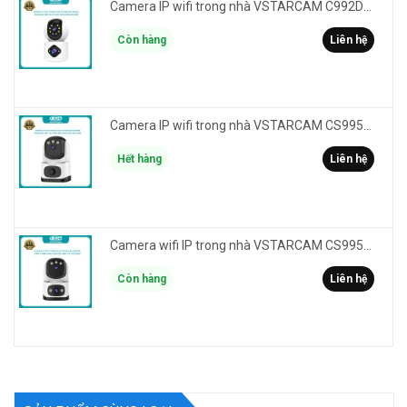
Camera IP wifi trong nhà VSTARCAM C992DR phân giải HD 2MP 2 màn hình - báo động, đàm thoại, có màu
Còn hàng
Liên hệ
Camera IP wifi trong nhà VSTARCAM CS995M phân giải 2MP HD led trợ sáng - cảnh báo khói, gas, cháy
Hết hàng
Liên hệ
Camera wifi IP trong nhà VSTARCAM CS995DR xem 2 màn hình 6MP FullHD - báo động, đàm thoại, màu ban đêm
Còn hàng
Liên hệ