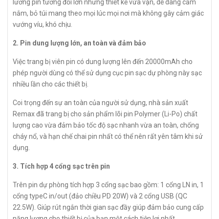
lương pin tương đối lớn nhưng thiết kế vừa vặn, dễ dàng cầm
nắm, bỏ túi mang theo mọi lúc mọi nơi mà không gây cảm giác
vướng víu, khó chịu.
2. Pin dung lượng lớn, an toàn và đảm bảo
Việc trang bị viên pin có dung lượng lên đến 20000mAh cho
phép người dùng có thể sử dụng cục pin sạc dự phòng này sạc
nhiều lần cho các thiết bị.
Coi trọng đến sự an toàn của người sử dụng, nhà sản xuất
Remax đã trang bị cho sản phẩm lõi pin Polymer (Li-Po) chất
lượng cao vừa đảm bảo tốc độ sạc nhanh vừa an toàn, chống
cháy nổ, và hạn chế chai pin nhất có thể nên rất yên tâm khi sử
dụng.
3. Tích hợp 4 cổng sạc trên pin
Trên pin dự phòng tích hợp 3 cổng sạc bao gồm: 1 cổng LN in, 1
cổng typeC in/out (đảo chiều PD 20W) và 2 cổng USB (QC
22.5W). Giúp rút ngắn thời gian sạc đầy giúp đảm bảo cung cấp
năng lượng cho thiết bị của bạn một cách tiện lợi nhất.