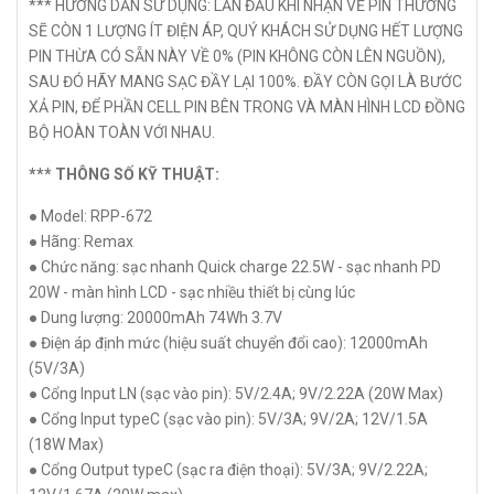
*** HƯỚNG DẪN SỬ DỤNG: LẦN ĐẦU KHI NHẬN VỀ PIN THƯỜNG
SẼ CÒN 1 LƯỢNG ÍT ĐIỆN ÁP, QUÝ KHÁCH SỬ DỤNG HẾT LƯỢNG
PIN THỪA CÓ SẴN NÀY VỀ 0% (PIN KHÔNG CÒN LÊN NGUỒN),
SAU ĐÓ HÃY MANG SẠC ĐẦY LẠI 100%. ĐẦY CÒN GỌI LÀ BƯỚC
XẢ PIN, ĐỂ PHẦN CELL PIN BÊN TRONG VÀ MÀN HÌNH LCD ĐỒNG
BỘ HOÀN TOÀN VỚI NHAU.
*** THÔNG SỐ KỸ THUẬT:
● Model: RPP-672
● Hãng: Remax
● Chức năng: sạc nhanh Quick charge 22.5W - sạc nhanh PD
20W - màn hình LCD - sạc nhiều thiết bị cùng lúc
● Dung lượng: 20000mAh 74Wh 3.7V
● Điện áp định mức (hiệu suất chuyển đổi cao): 12000mAh
(5V/3A)
● Cổng Input LN (sạc vào pin): 5V/2.4A; 9V/2.22A (20W Max)
● Cổng Input typeC (sạc vào pin): 5V/3A; 9V/2A; 12V/1.5A
(18W Max)
● Cổng Output typeC (sạc ra điện thoại): 5V/3A; 9V/2.22A;