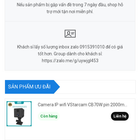
Nếu sản phẩm bị gặp vấn đề trong 7 ngày đầu, shop hỗ
trợ mới tận nơi miễn phí.
Khách sỉ lấy số lượng inbox zalo 0915391010 để có giá
tốt hơn. Group dành cho khách sỉ:
https://zalo.me/g/uywjgl453
SẢN PHẨM ƯU ĐÃI
Camera IP wifi VStarcam CB70W pin 2000mAh 3MP FullHD 1080P - ghi hành trình làm Vlog cầm tay cài áo
Còn hàng
Liên hệ