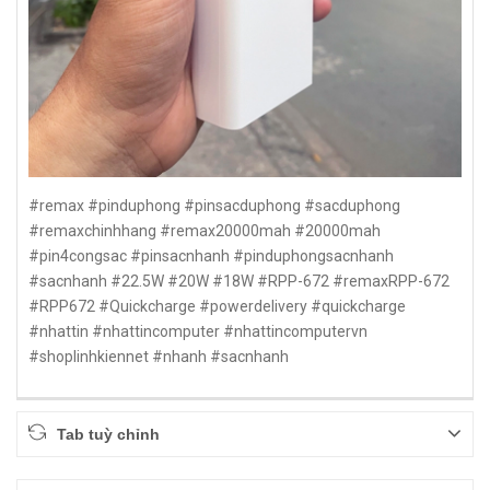
#remax #pinduphong #pinsacduphong #sacduphong
#remaxchinhhang #remax20000mah #20000mah
#pin4congsac #pinsacnhanh #pinduphongsacnhanh
#sacnhanh #22.5W #20W #18W #RPP-672 #remaxRPP-672
#RPP672 #Quickcharge #powerdelivery #quickcharge
#nhattin #nhattincomputer #nhattincomputervn
#shoplinhkiennet #nhanh #sacnhanh
Tab tuỳ chỉnh