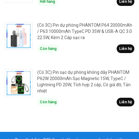
Hết hàng
Liên hệ
(Có 3C) Pin dự phòng PHANTOM P64 20000mAh
/ P63 10000mAh TypeC PD 35W & USB-A QC 3.0
22.5W, Kèm 2 Cáp sạc ra
Còn hàng
Liên hệ
(Có 3C) Pin sạc dự phòng không dây PHANTOM
P62W 20000mAh Sạc Magnetic 15W, TypeC /
Lightning PD 20W, Tích hợp 2 cáp, Có giá đỡ, Tản
nhiệt
Còn hàng
Liên hệ