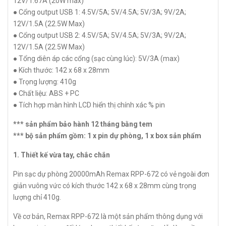
12V/1.67A (20W max)
● Cổng output USB 1: 4.5V/5A; 5V/4.5A; 5V/3A; 9V/2A;
12V/1.5A (22.5W Max)
● Cổng output USB 2: 4.5V/5A; 5V/4.5A; 5V/3A; 9V/2A;
12V/1.5A (22.5W Max)
● Tổng diên áp các cổng (sạc cùng lúc): 5V/3A (max)
● Kích thước: 142 x 68 x 28mm
● Trọng lượng: 410g
● Chất liệu: ABS + PC
● Tích hợp màn hình LCD hiển thị chính xác % pin
*** sản phẩm bảo hành 12 tháng bằng tem
*** bộ sản phẩm gồm: 1 x pin dự phòng, 1 x box sản phẩm
1. Thiết kế vừa tay, chắc chắn
Pin sạc dự phòng 20000mAh Remax RPP-672 có vẻ ngoài đơn
giản vuông vức có kích thước 142 x 68 x 28mm cùng trọng
lượng chỉ 410g.
Về cơ bản, Remax RPP-672 là một sản phẩm thông dụng với