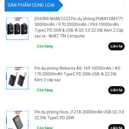
SẢN PHẨM CÙNG LOẠI
[CHỨNG NHẬN CCC] Pin dự phòng PHANTOM P71
30000mAh / P70 20000mAh / P69 10000mAh
TypeC PD 20W & USB-A QC 3.0 22.5W, Kèm 2 Cáp
sạc ra - NHẤT TÍN Computer
Còn hàng
Liên hệ
Pin dự phòng Wekome AS-169 10000mAh / AS-
170 20000mAh TypeC PD 20W, USB-A 22.5W,
Kèm 2 cáp sạc
Còn hàng
Liên hệ
Pin dự phòng Hoco J121A 20000mAh USB QC 3.0
22.5W, TypeC PD 20W
Còn hàng
Liên hệ