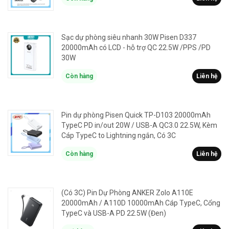
Sạc dự phòng siêu nhanh 30W Pisen D337
20000mAh có LCD - hỗ trợ QC 22.5W /PPS /PD
30W
Còn hàng
Liên hệ
Pin dự phòng Pisen Quick TP-D103 20000mAh
TypeC PD in/out 20W / USB-A QC3.0 22.5W, Kèm
Cáp TypeC to Lightning ngắn, Có 3C
Còn hàng
Liên hệ
(Có 3C) Pin Dự Phòng ANKER Zolo A110E
20000mAh / A110D 10000mAh Cáp TypeC, Cổng
TypeC và USB-A PD 22.5W (Đen)