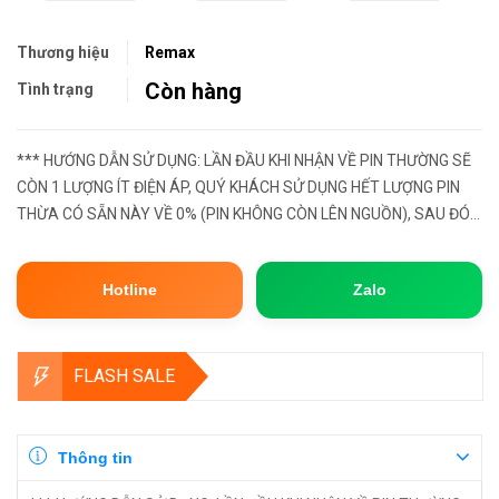
Thương hiệu
Remax
Còn hàng
Tình trạng
*** HƯỚNG DẪN SỬ DỤNG: LẦN ĐẦU KHI NHẬN VỀ PIN THƯỜNG SẼ
CÒN 1 LƯỢNG ÍT ĐIỆN ÁP, QUÝ KHÁCH SỬ DỤNG HẾT LƯỢNG PIN
THỪA CÓ SẴN NÀY VỀ 0% (PIN KHÔNG CÒN LÊN NGUỒN), SAU ĐÓ
HÃY MANG SẠC ĐẦY LẠI 100%. ĐẦY CÒN GỌI LÀ BƯỚC XẢ PIN, ĐỂ
PHẦN CELL PIN BÊN TR...
Hotline
Zalo
FLASH SALE
Thông tin