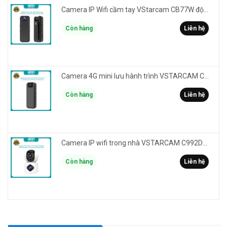
Camera IP Wifi cầm tay VStarcam CB77W độ phân giải 3MP FullHD 1080P - ghi hành trình làm Vlog
Còn hàng
Liên hệ
Camera 4G mini lưu hành trình VSTARCAM CB77 phân giải 3MP FullHD 1080P - Action cam quay Vlog
Còn hàng
Liên hệ
Camera IP wifi trong nhà VSTARCAM C992DR phân giải HD 2MP 2 màn hình - báo động, đàm thoại, có màu
Còn hàng
Liên hệ