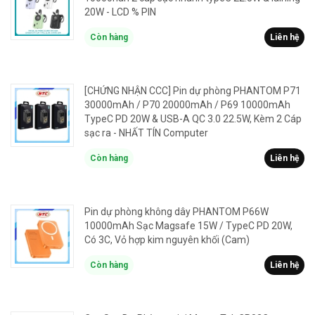
20W - LCD % PIN
Còn hàng
Liên hệ
[CHỨNG NHẬN CCC] Pin dự phòng PHANTOM P71
30000mAh / P70 20000mAh / P69 10000mAh
TypeC PD 20W & USB-A QC 3.0 22.5W, Kèm 2 Cáp
sạc ra - NHẤT TÍN Computer
Còn hàng
Liên hệ
Pin dự phòng không dây PHANTOM P66W
10000mAh Sạc Magsafe 15W / TypeC PD 20W,
Có 3C, Vỏ hợp kim nguyên khối (Cam)
Còn hàng
Liên hệ