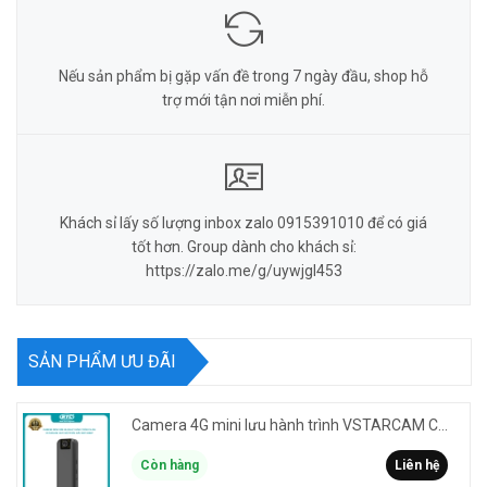
Nếu sản phẩm bị gặp vấn đề trong 7 ngày đầu, shop hỗ
trợ mới tận nơi miễn phí.
Khách sỉ lấy số lượng inbox zalo 0915391010 để có giá
tốt hơn. Group dành cho khách sỉ:
https://zalo.me/g/uywjgl453
SẢN PHẨM ƯU ĐÃI
Camera 4G mini lưu hành trình VSTARCAM CB77 phân giải 3MP FullHD 1080P - Action cam quay Vlog
Còn hàng
Liên hệ