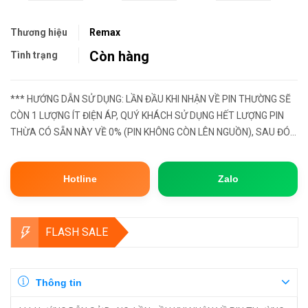
Thương hiệu
Remax
Còn hàng
Tình trạng
*** HƯỚNG DẪN SỬ DỤNG: LẦN ĐẦU KHI NHẬN VỀ PIN THƯỜNG SẼ
CÒN 1 LƯỢNG ÍT ĐIỆN ÁP, QUÝ KHÁCH SỬ DỤNG HẾT LƯỢNG PIN
THỪA CÓ SẴN NÀY VỀ 0% (PIN KHÔNG CÒN LÊN NGUỒN), SAU ĐÓ
HÃY MANG SẠC ĐẦY LẠI 100%. ĐẦY CÒN GỌI LÀ BƯỚC XẢ PIN, ĐỂ
PHẦN CELL PIN BÊN TR...
Hotline
Zalo
FLASH SALE
Thông tin