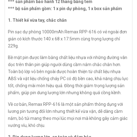
*** sản phẩm bảo hành 12 tháng bằng tem
*** bộ sản phẩm gồm: 1 x pin dự phòng, 1 x box sản phẩm
1. Thiết kế vừa tay, chắc chắn
Pin sạc dự phòng 10000mAh Remax RPP-616 có vẻ ngoài đơn
giản có kích thước 140 x 68 x 17.5mm cùng trọng lượng chỉ
229g.
Bề mặt pin được làm bằng chất liệu nhựa với những đường vân
dọc trên thân pin giúp người dùng cầm nắm chắc chắn hơn.
Toàn bộ lớp vỏ bên ngoài được hoàn thiện từ chất liệu nhựa
ABS và vật liệu chống cháy PC có độ bền cao, khả năng chịu lực
tốt, chống mài mòn hiệu quả. Đồng thời giảm trọng lượng sản
phẩm, giúp pin dung lượng lớn nhưng không quá cồng kềnh.
Về cơ bản, Remax RPP-616 là một sản phẩm thông dụng với
lương pin tương đối lớn nhưng thiết kế vừa vặn, dễ dàng cầm
nắm, bỏ túi mang theo mọi lúc mọi nơi mà không gây cảm giác
vướng víu, khó chịu.