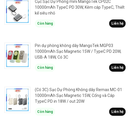
Cục Sạc Dự Phòng mini MangoTek CP02C
10000mAh TypeC PD 30W, Kèm cáp TypeC, Thiết
kế siêu nhỏ
Còn hàng
Liên hệ
Pin dự phòng không dây MangoTek MGP03
10000mAh Sạc Magnetic 15W / TypeC PD 20W,
USB-A 18W, Có 3C
Còn hàng
Liên hệ
(Có 3C) Sạc Dự Phòng Không dây Remax MC-01
10000mAh Sạc Magnetic 15W, Cổng và Cáp
TypeC PD in 18W / out 20W
Còn hàng
Liên hệ