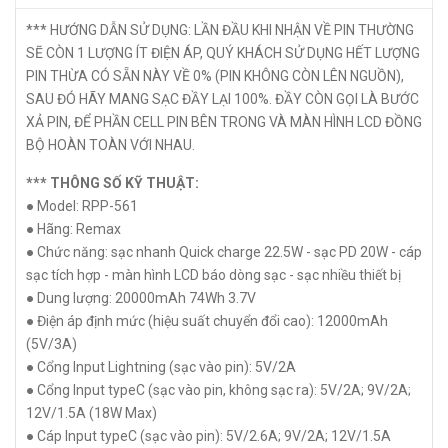
*** HƯỚNG DẪN SỬ DỤNG: LẦN ĐẦU KHI NHẬN VỀ PIN THƯỜNG
SẼ CÒN 1 LƯỢNG ÍT ĐIỆN ÁP, QUÝ KHÁCH SỬ DỤNG HẾT LƯỢNG
PIN THỪA CÓ SẴN NÀY VỀ 0% (PIN KHÔNG CÒN LÊN NGUỒN),
SAU ĐÓ HÃY MANG SẠC ĐẦY LẠI 100%. ĐẦY CÒN GỌI LÀ BƯỚC
XẢ PIN, ĐỂ PHẦN CELL PIN BÊN TRONG VÀ MÀN HÌNH LCD ĐỒNG
BỘ HOÀN TOÀN VỚI NHAU.
*** THÔNG SỐ KỸ THUẬT:
● Model: RPP-561
● Hãng: Remax
● Chức năng: sạc nhanh Quick charge 22.5W - sạc PD 20W - cáp
sạc tích hợp - màn hình LCD báo dòng sạc - sạc nhiều thiết bị
● Dung lượng: 20000mAh 74Wh 3.7V
● Điện áp định mức (hiệu suất chuyển đổi cao): 12000mAh
(5V/3A)
● Cổng Input Lightning (sạc vào pin): 5V/2A
● Cổng Input typeC (sạc vào pin, không sạc ra): 5V/2A; 9V/2A;
12V/1.5A (18W Max)
● Cáp Input typeC (sạc vào pin): 5V/2.6A; 9V/2A; 12V/1.5A