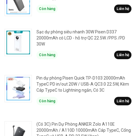
Còn hàng
Liên hệ
Sạc dự phòng siêu nhanh 30W Pisen D337
20000mAh có LCD - hỗ trợ QC 22.5W /PPS /PD
30W
Còn hàng
Liên hệ
Pin dự phòng Pisen Quick TP-D103 20000mAh
TypeC PD in/out 20W / USB-A QC3.0 22.5W, Kèm
Cáp TypeC to Lightning ngắn, Có 3C
Còn hàng
Liên hệ
(Có 3C) Pin Dự Phòng ANKER Zolo A110E
20000mAh / A110D 10000mAh Cáp TypeC, Cổng