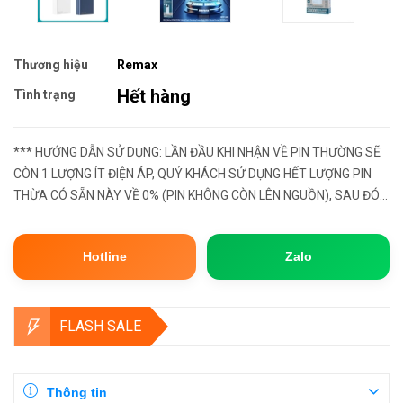
Thương hiệu
Remax
Hết hàng
Tình trạng
*** HƯỚNG DẪN SỬ DỤNG: LẦN ĐẦU KHI NHẬN VỀ PIN THƯỜNG SẼ
CÒN 1 LƯỢNG ÍT ĐIỆN ÁP, QUÝ KHÁCH SỬ DỤNG HẾT LƯỢNG PIN
THỪA CÓ SẴN NÀY VỀ 0% (PIN KHÔNG CÒN LÊN NGUỒN), SAU ĐÓ
HÃY MANG SẠC ĐẦY LẠI 100%. ĐẦY CÒN GỌI LÀ BƯỚC XẢ PIN, ĐỂ
PHẦN CELL PIN BÊN TR...
Hotline
Zalo
FLASH SALE
Thông tin