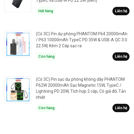
TypeC và USB-A PD 22.5W (Đen)
Hết hàng
Liên hệ
(Có 3C) Pin dự phòng PHANTOM P64 20000mAh
/ P63 10000mAh TypeC PD 35W & USB-A QC 3.0
22.5W, Kèm 2 Cáp sạc ra
Còn hàng
Liên hệ
(Có 3C) Pin sạc dự phòng không dây PHANTOM
P62W 20000mAh Sạc Magnetic 15W, TypeC /
Lightning PD 20W, Tích hợp 2 cáp, Có giá đỡ, Tản
nhiệt
Còn hàng
Liên hệ