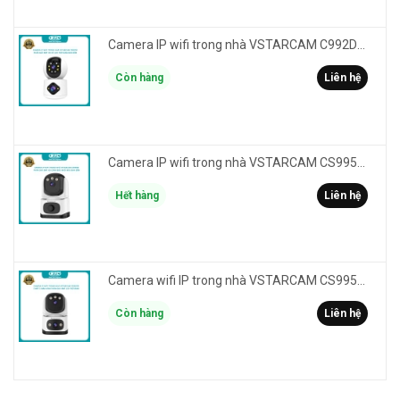
Camera IP wifi trong nhà VSTARCAM C992DR phân giải HD 2MP 2 màn hình - báo động, đàm thoại, có màu
Còn hàng
Liên hệ
Camera IP wifi trong nhà VSTARCAM CS995M phân giải 2MP HD led trợ sáng - cảnh báo khói, gas, cháy
Hết hàng
Liên hệ
Camera wifi IP trong nhà VSTARCAM CS995DR xem 2 màn hình 6MP FullHD - báo động, đàm thoại, màu ban đêm
Còn hàng
Liên hệ