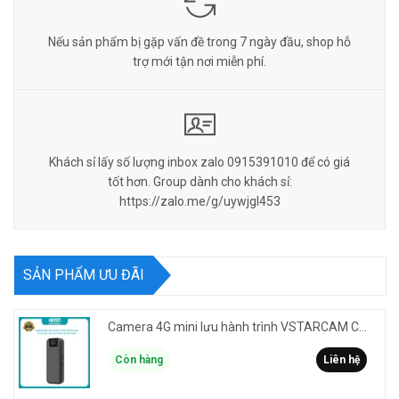
Nếu sản phẩm bị gặp vấn đề trong 7 ngày đầu, shop hỗ
trợ mới tận nơi miễn phí.
Khách sỉ lấy số lượng inbox zalo 0915391010 để có giá
tốt hơn. Group dành cho khách sỉ:
https://zalo.me/g/uywjgl453
SẢN PHẨM ƯU ĐÃI
Camera 4G mini lưu hành trình VSTARCAM CB77 phân giải 3MP FullHD 1080P - Action cam quay Vlog
Còn hàng
Liên hệ