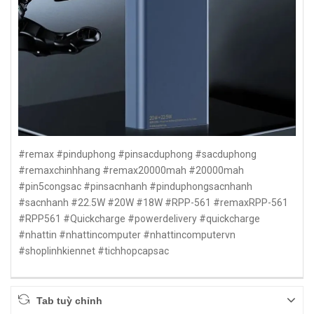
#remax #pinduphong #pinsacduphong #sacduphong
#remaxchinhhang #remax20000mah #20000mah
#pin5congsac #pinsacnhanh #pinduphongsacnhanh
#sacnhanh #22.5W #20W #18W #RPP-561 #remaxRPP-561
#RPP561 #Quickcharge #powerdelivery #quickcharge
#nhattin #nhattincomputer #nhattincomputervn
#shoplinhkiennet #tichhopcapsac
Tab tuỳ chỉnh