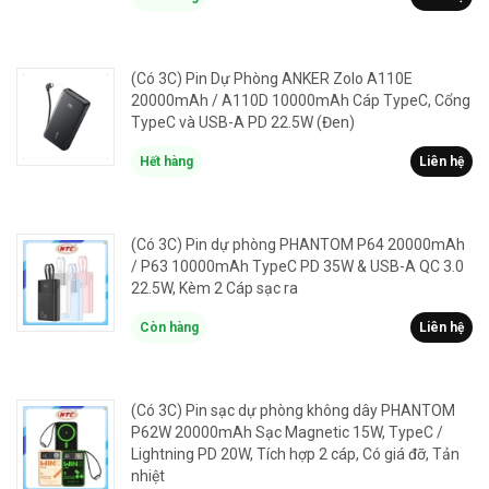
(Có 3C) Pin Dự Phòng ANKER Zolo A110E
20000mAh / A110D 10000mAh Cáp TypeC, Cổng
TypeC và USB-A PD 22.5W (Đen)
Hết hàng
Liên hệ
(Có 3C) Pin dự phòng PHANTOM P64 20000mAh
/ P63 10000mAh TypeC PD 35W & USB-A QC 3.0
22.5W, Kèm 2 Cáp sạc ra
Còn hàng
Liên hệ
(Có 3C) Pin sạc dự phòng không dây PHANTOM
P62W 20000mAh Sạc Magnetic 15W, TypeC /
Lightning PD 20W, Tích hợp 2 cáp, Có giá đỡ, Tản
nhiệt