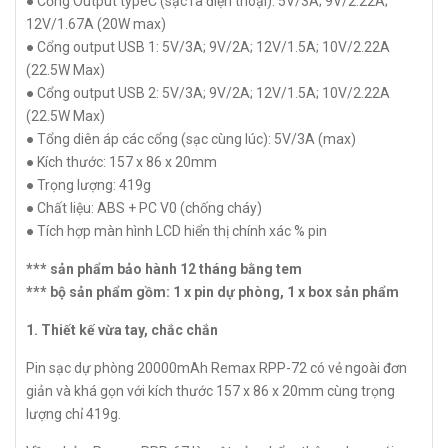
● Cổng Output typeC (sạc ra điện thoại): 5V/3A; 9V/2.22A;
12V/1.67A (20W max)
● Cổng output USB 1: 5V/3A; 9V/2A; 12V/1.5A; 10V/2.22A
(22.5W Max)
● Cổng output USB 2: 5V/3A; 9V/2A; 12V/1.5A; 10V/2.22A
(22.5W Max)
● Tổng diên áp các cổng (sạc cùng lúc): 5V/3A (max)
● Kích thước: 157 x 86 x 20mm
● Trọng lượng: 419g
● Chất liệu: ABS + PC V0 (chống cháy)
● Tích hợp màn hình LCD hiển thị chính xác % pin
*** sản phẩm bảo hành 12 tháng bằng tem
*** bộ sản phẩm gồm: 1 x pin dự phòng, 1 x box sản phẩm
1. Thiết kế vừa tay, chắc chắn
Pin sạc dự phòng 20000mAh Remax RPP-72 có vẻ ngoài đơn
giản và khá gọn với kích thước 157 x 86 x 20mm cùng trọng
lượng chỉ 419g.