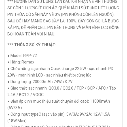
*** HƯỚNG DẪN SỬ DỤNG: LẦN ĐẦU KHI NHẬN VỀ PIN THƯỜNG
SẼ CÒN 1 LƯỢNG ÍT ĐIỆN ÁP, QUÝ KHÁCH SỬ DỤNG HẾT LƯỢNG
PIN THỪA CÓ SẴN NÀY VỀ 0% (PIN KHÔNG CÒN LÊN NGUỒN),
SAU ĐÓ HÃY MANG SẠC ĐẦY LẠI 100%. ĐẦY CÒN GỌI LÀ BƯỚC
XẢ PIN, ĐỂ PHẦN CELL PIN BÊN TRONG VÀ MÀN HÌNH LCD ĐỒNG
BỘ HOÀN TOÀN VỚI NHAU.
*** THÔNG SỐ KỸ THUẬT:
● Model: RPP-72
● Hãng: Remax
● Chức năng: sạc nhanh Quick charge 22.5W - sạc nhanh PD
20W - màn hình LCD - sạc nhiều thiết bị cùng lúc
● Dung lượng: 20000mAh 74Wh 3.7V
● Giao thức sạc nhanh: QC3.0 / QC2.0 / FCP / SCP / AFC / Táo
2.4A / BC1.2 / VOOC
● Điện áp định mức (hiệu suất chuyển đổi cao): 11000mAh
(5V/3A)
● Cổng Input typeC (sạc vào pin): 5V/3A; 9V/2A; 12V/1.5A
(18W Max)