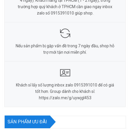
4 ngày). Khách hàng tại TPHCM (1 - 2 ngày), trong
trường hợp quý khách ở TPHCM cần giao ngay inbox
zalo số 0915391010 giúp shop.
Nếu sản phẩm bị gặp vấn đề trong 7 ngày đầu, shop hỗ
trợ mới tận nơi miễn phí.
Khách sỉ lấy số lượng inbox zalo 0915391010 để có giá
tốt hơn. Group dành cho khách sỉ:
https://zalo.me/g/uywjgl453
SẢN PHẨM ƯU ĐÃI