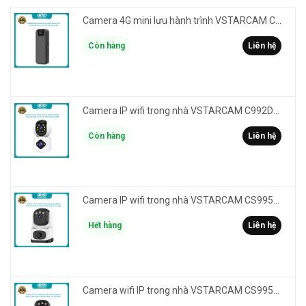
Camera 4G mini lưu hành trình VSTARCAM CB77 phân giải 3MP FullHD 1080P - Action cam quay Vlog
Còn hàng
Liên hệ
Camera IP wifi trong nhà VSTARCAM C992DR phân giải HD 2MP 2 màn hình - báo động, đàm thoại, có màu
Còn hàng
Liên hệ
Camera IP wifi trong nhà VSTARCAM CS995M phân giải 2MP HD led trợ sáng - cảnh báo khói, gas, cháy
Hết hàng
Liên hệ
Camera wifi IP trong nhà VSTARCAM CS995DR xem 2 màn hình 6MP FullHD - báo động, đàm thoại, màu ban đêm