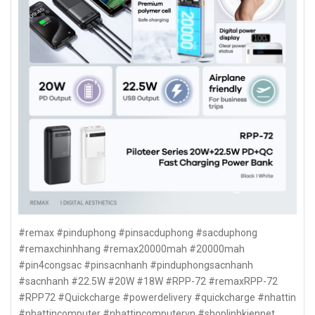
#remax #pinduphong #pinsacduphong #sacduphong
#remaxchinhhang #remax20000mah #20000mah
#pin4congsac #pinsacnhanh #pinduphongsacnhanh
#sacnhanh #22.5W #20W #18W #RPP-72 #remaxRPP-72
#RPP72 #Quickcharge #powerdelivery #quickcharge #nhattin
#nhattincomputer #nhattincomputervn #shoplinhkiennet