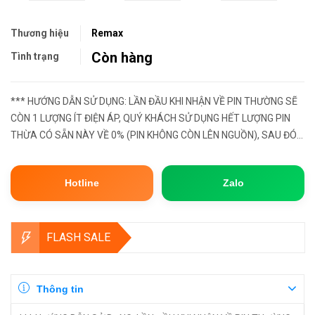
Thương hiệu
Remax
Còn hàng
Tình trạng
*** HƯỚNG DẪN SỬ DỤNG: LẦN ĐẦU KHI NHẬN VỀ PIN THƯỜNG SẼ
CÒN 1 LƯỢNG ÍT ĐIỆN ÁP, QUÝ KHÁCH SỬ DỤNG HẾT LƯỢNG PIN
THỪA CÓ SẴN NÀY VỀ 0% (PIN KHÔNG CÒN LÊN NGUỒN), SAU ĐÓ
HÃY MANG SẠC ĐẦY LẠI 100%. ĐẦY CÒN GỌI LÀ BƯỚC XẢ PIN, ĐỂ
PHẦN CELL PIN BÊN TR...
Hotline
Zalo
FLASH SALE
Thông tin