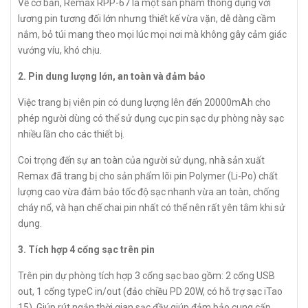
Về cơ bản, Remax RPP-67 là một sản phẩm thông dụng với
lương pin tương đối lớn nhưng thiết kế vừa vặn, dễ dàng cầm
nắm, bỏ túi mang theo mọi lúc mọi nơi mà không gây cảm giác
vướng víu, khó chịu.
2. Pin dung lượng lớn, an toàn và đảm bảo
Việc trang bị viên pin có dung lượng lên đến 20000mAh cho
phép người dùng có thể sử dụng cục pin sạc dự phòng này sạc
nhiều lần cho các thiết bị.
Coi trọng đến sự an toàn của người sử dụng, nhà sản xuất
Remax đã trang bị cho sản phẩm lõi pin Polymer (Li-Po) chất
lượng cao vừa đảm bảo tốc độ sạc nhanh vừa an toàn, chống
cháy nổ, và hạn chế chai pin nhất có thể nên rất yên tâm khi sử
dụng.
3. Tích hợp 4 cổng sạc trên pin
Trên pin dự phòng tích hợp 3 cổng sạc bao gồm: 2 cổng USB
out, 1 cổng typeC in/out (đảo chiều PD 20W, có hỗ trợ sạc iTao
15). Giúp rút ngắn thời gian sạc đầy giúp đảm bảo cung cấp