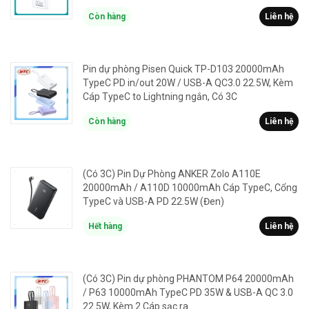
Còn hàng
Liên hệ
Pin dự phòng Pisen Quick TP-D103 20000mAh
TypeC PD in/out 20W / USB-A QC3.0 22.5W, Kèm
Cáp TypeC to Lightning ngắn, Có 3C
Còn hàng
Liên hệ
(Có 3C) Pin Dự Phòng ANKER Zolo A110E
20000mAh / A110D 10000mAh Cáp TypeC, Cổng
TypeC và USB-A PD 22.5W (Đen)
Hết hàng
Liên hệ
(Có 3C) Pin dự phòng PHANTOM P64 20000mAh
/ P63 10000mAh TypeC PD 35W & USB-A QC 3.0
22.5W, Kèm 2 Cáp sạc ra