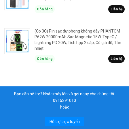
Còn hàng
Liên hệ
(Có 3C) Pin sạc dự phòng không dây PHANTOM
P62W 20000mAh Sạc Magnetic 15W, TypeC /
Lightning PD 20W, Tích hợp 2 cáp, Có giá đỡ, Tản
nhiệt
Còn hàng
Liên hệ
Bạn cần hỗ trợ? Nhấc máy lên và gọi ngay cho chúng tôi:
0915391010
hoặc
Hỗ trợ trực tuyến