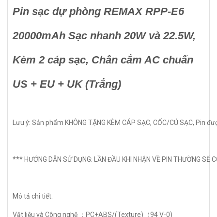
Pin sạc dự phòng REMAX RPP-E6
20000mAh Sạc nhanh 20W và 22.5W,
Kèm 2 cáp sạc, Chân cắm AC chuẩn
US + EU + UK (Trắng)
Lưu ý: Sản phẩm KHÔNG TẶNG KÈM CÁP SẠC, CỐC/CỦ SẠC, Pin được b
*** HƯỚNG DẪN SỬ DỤNG: LẦN ĐẦU KHI NHẬN VỀ PIN THƯỜNG SẼ C
Mô tả chi tiết:
Vật liệu và Công nghệ ：PC+ABS/(Texture)（94 V-0)