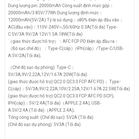
Dung lượng pin: 20000mAh Công suất định mức gộp：
20000mAh/3.85V/77Wh Dung lượng định mức：
12000mAh(5V/2A) Tỷ lệ sử dụng：≥80% Điện áp đầu vào：
AC(đầu vào)：110V-240V~,50/60Hz 0.3A(Tối đa) Type-
C:5V/3A 9V/2A 12V/1.5A 18W(Tối đa)
（giao thức được hỗ trợ）：AFC FCP PD Điện áp đầu ra：
（Bộ sạc chế độ）：Type-C(cáp）/iPh(cáp）/Type-C/USB-
A:5V/2A(Tối đa);
（Chế độ sạc dự phòng): Type-C：
5V/3A,9V/2.22A,12V/1.67A 20W(Tối đa)
(giao thức được hỗ trợ):QC2.0 QC3.0 FCP AFC PD)； Type-
C(cáp)：5V/3A,9V/2.22A,10V/2.25A,12V/1.67A 22.5W(Tối đa)
(giao thức được hỗ trợ):QC2.0 QC3.0 FCP AFC PD SCP);
IPH(cáp)：5V/2.4A(Tối đa)（APPLE 2.4A); USB-
A:5V/2.4A (Tối đa)（APPLE 2.4A);
Tổng công suất: (Chế độ sạc): 5V2A (Tối đa)
(Chế độ sạc dự phòng): 5V3A (Tối đa)