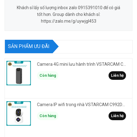
Khách sỉ lấy số lượng inbox zalo 0915391010 để có giá
tốt hơn. Group dành cho khách sỉ:
https://zalo.me/g/uywjgl453
SẢN PHẨM ƯU ĐÃI
Camera 4G mini lưu hành trình VSTARCAM CB77 phân giải 3MP FullHD 1080P - Action cam quay Vlog
Còn hàng
Liên hệ
Camera IP wifi trong nhà VSTARCAM C992DR phân giải HD 2MP 2 màn hình - báo động, đàm thoại, có màu
Còn hàng
Liên hệ