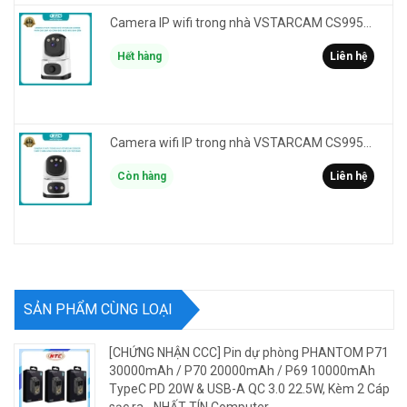
Camera IP wifi trong nhà VSTARCAM CS995M phân giải 2MP HD led trợ sáng - cảnh báo khói, gas, cháy
Hết hàng
Liên hệ
Camera wifi IP trong nhà VSTARCAM CS995DR xem 2 màn hình 6MP FullHD - báo động, đàm thoại, màu ban đêm
Còn hàng
Liên hệ
SẢN PHẨM CÙNG LOẠI
[CHỨNG NHẬN CCC] Pin dự phòng PHANTOM P71
30000mAh / P70 20000mAh / P69 10000mAh
TypeC PD 20W & USB-A QC 3.0 22.5W, Kèm 2 Cáp