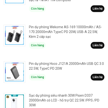
sạc ra - NHẤT TÍN Computer
Còn hàng
Liên hệ
Pin dự phòng Wekome AS-169 10000mAh / AS-
170 20000mAh TypeC PD 20W, USB-A 22.5W,
Kèm 2 cáp sạc
Còn hàng
Liên hệ
Pin dự phòng Hoco J121A 20000mAh USB QC 3.0
22.5W, TypeC PD 20W
Còn hàng
Liên hệ
Sạc dự phòng siêu nhanh 30W Pisen D337
20000mAh có LCD - hỗ trợ QC 22.5W /PPS /PD
30W