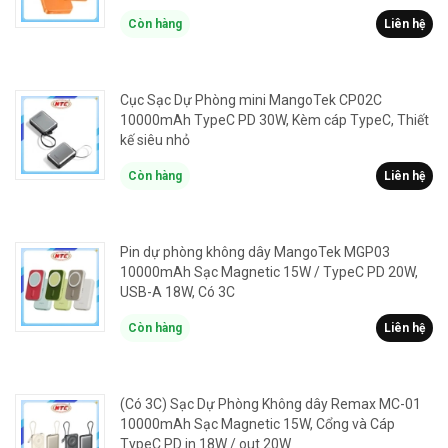
Còn hàng
Liên hệ
Cục Sạc Dự Phòng mini MangoTek CP02C
10000mAh TypeC PD 30W, Kèm cáp TypeC, Thiết
kế siêu nhỏ
Còn hàng
Liên hệ
Pin dự phòng không dây MangoTek MGP03
10000mAh Sạc Magnetic 15W / TypeC PD 20W,
USB-A 18W, Có 3C
Còn hàng
Liên hệ
(Có 3C) Sạc Dự Phòng Không dây Remax MC-01
10000mAh Sạc Magnetic 15W, Cổng và Cáp
TypeC PD in 18W / out 20W