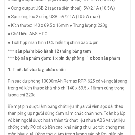
● Cổng output USB 2 (sạc ra điện thoại): 5V/2.1A (10.5W)
● Sạc cùng lúc 2 cổng USB: 5V/2.1A (10.5W max)
● Kích thước: 140 x 69.5 x 16mm
● Trọng lượng: 220g
● Chất liệu: ABS + PC
● Tích hợp màn hình LCD hiển thị chính xác % pin
*** sản phẩm bảo hành 12 tháng bằng tem
*** bộ sản phẩm gồm: 1 x pin dự phòng, 1 x box sản phẩm
1. Thiết kế vừa tay, chắc chắn
Pin sạc dự phòng 10000mAh Remax RPP-625 có vẻ ngoài sang
trọng và kích thước khá nhỏ chỉ 140 x 69.5 x 16mm cùng trọng
lượng chỉ 220g.
Bề mặt pin được làm bằng chất liệu nhựa với viền sọc dài theo
thân pin giúp người dùng cầm nắm chắc chắn hơn. Toàn bộ lớp
vỏ bên ngoài được hoàn thiện từ chất liệu nhựa ABS và vật liệu
chống cháy PC có độ bền cao, khả năng chịu lực tốt, chống mài
mòn hiệu quả. Đồng thời giảm trọng lượng sản phẩm, giúp pin