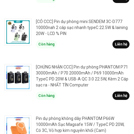
[CÓ CCC] Pin dự phòng mini SENDEM 3C-D777
10000nah 2 cáp sạc nhanh typeC 22.5W & laining
20W - LCD % PIN
Còn hàng
Liên hệ
[CHỨNG NHẬN CCC] Pin dự phòng PHANTOM P71
30000mAh / P70 20000mAh / P69 10000mAh
TypeC PD 20W & USB-A QC 3.0 22.5W, Kèm 2 Cáp
sạc ra - NHẤT TÍN Computer
Còn hàng
Liên hệ
Pin dự phòng không dây PHANTOM P66W
10000mAh Sạc Magsafe 15W / TypeC PD 20W,
Có 3C, Vỏ hợp kim nguyên khối (Cam)