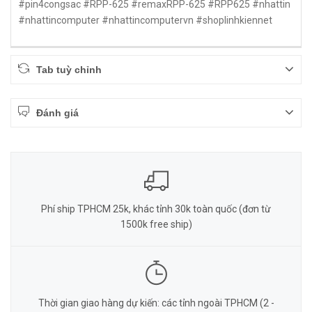
#pin4congsac #RPP-625 #remaxRPP-625 #RPP625 #nhattin
#nhattincomputer #nhattincomputervn #shoplinhkiennet
Tab tuỳ chỉnh
Đánh giá
Phí ship TPHCM 25k, khác tỉnh 30k toàn quốc (đơn từ
1500k free ship)
Thời gian giao hàng dự kiến: các tỉnh ngoài TPHCM (2 -