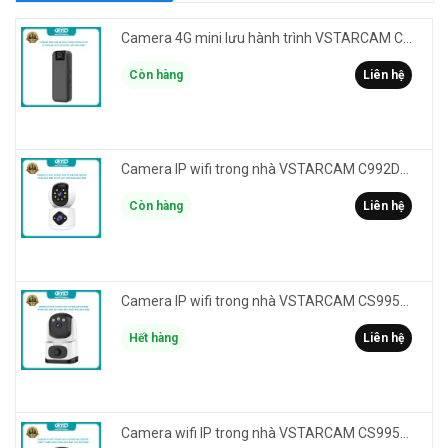
Camera 4G mini lưu hành trình VSTARCAM CB77 phân giải 3MP FullHD 1080P - Action cam quay Vlog
Còn hàng
Liên hệ
Camera IP wifi trong nhà VSTARCAM C992DR phân giải HD 2MP 2 màn hình - báo động, đàm thoại, có màu
Còn hàng
Liên hệ
Camera IP wifi trong nhà VSTARCAM CS995M phân giải 2MP HD led trợ sáng - cảnh báo khói, gas, cháy
Hết hàng
Liên hệ
Camera wifi IP trong nhà VSTARCAM CS995DR xem 2 màn hình 6MP FullHD - báo động, đàm thoại, màu ban đêm