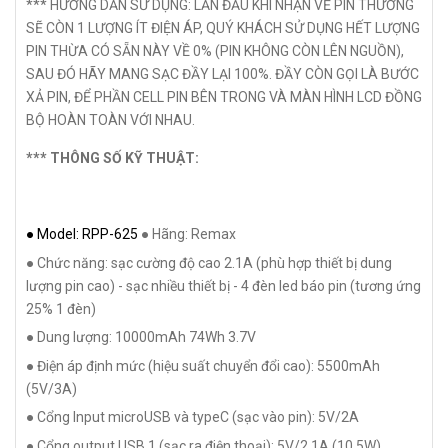
*** HƯỚNG DẪN SỬ DỤNG: LẦN ĐẦU KHI NHẬN VỀ PIN THƯỜNG
SẼ CÒN 1 LƯỢNG ÍT ĐIỆN ÁP, QUÝ KHÁCH SỬ DỤNG HẾT LƯỢNG
PIN THỪA CÓ SẴN NÀY VỀ 0% (PIN KHÔNG CÒN LÊN NGUỒN),
SAU ĐÓ HÃY MANG SẠC ĐẦY LẠI 100%. ĐẦY CÒN GỌI LÀ BƯỚC
XẢ PIN, ĐỂ PHẦN CELL PIN BÊN TRONG VÀ MÀN HÌNH LCD ĐỒNG
BỘ HOÀN TOÀN VỚI NHAU.
*** THÔNG SỐ KỸ THUẬT:
● Model: RPP-625
● Hãng: Remax
● Chức năng: sạc cường độ cao 2.1A (phù hợp thiết bị dung
lượng pin cao) - sạc nhiều thiết bị - 4 đèn led báo pin (tương ứng
25% 1 đèn)
● Dung lượng: 10000mAh 74Wh 3.7V
● Điện áp định mức (hiệu suất chuyển đổi cao): 5500mAh
(5V/3A)
● Cổng Input microUSB và typeC (sạc vào pin): 5V/2A
● Cổng output USB 1 (sạc ra điện thoại): 5V/2.1A (10.5W)