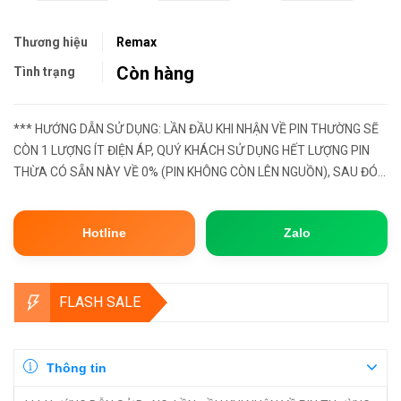
Thương hiệu
Remax
Còn hàng
Tình trạng
*** HƯỚNG DẪN SỬ DỤNG: LẦN ĐẦU KHI NHẬN VỀ PIN THƯỜNG SẼ
CÒN 1 LƯỢNG ÍT ĐIỆN ÁP, QUÝ KHÁCH SỬ DỤNG HẾT LƯỢNG PIN
THỪA CÓ SẴN NÀY VỀ 0% (PIN KHÔNG CÒN LÊN NGUỒN), SAU ĐÓ
HÃY MANG SẠC ĐẦY LẠI 100%. ĐẦY CÒN GỌI LÀ BƯỚC XẢ PIN, ĐỂ
PHẦN CELL PIN BÊN TR...
Hotline
Zalo
FLASH SALE
Thông tin