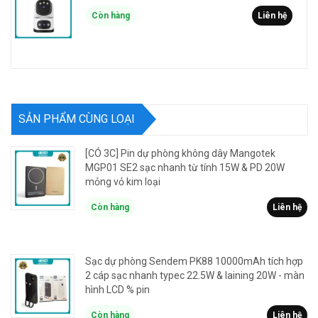
Còn hàng
Liên hệ
SẢN PHẨM CÙNG LOẠI
[CÓ 3C] Pin dự phòng không dây Mangotek
MGP01 SE2 sạc nhanh từ tính 15W & PD 20W
mỏng vỏ kim loại
Còn hàng
Liên hệ
Sạc dự phòng Sendem PK88 10000mAh tích hợp
2 cáp sạc nhanh typec 22.5W & laining 20W - màn
hình LCD % pin
Còn hàng
Liên hệ