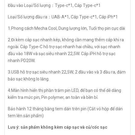
Đầu vào Loại/Số lượng：Type-c*1, Cáp Type-c*1
Loại/Số lượng đầu ra：UAB-A*1, Cáp Type-c*1, Cáp iPh*1
1.Phong cách Mecha Cool, Dung lượng lớn, Tuổi thọ pin cực dài
2.Đi kèm cáp sạc nhanh kép, không cần mang thêm cáp khi ra
ngoài. Cáp Type-C hỗ trợ sạc nhanh hai chiều, với sạc nhanh
đầu vào 18W và sạc siêu nhanh 22,5W. Cáp iPH hỗ trợ sạc
nhanh PD20W.
3.USB hỗ trợ sạc siêu nhanh 22,5W; 2 đầu vào và 3 đầu ra, đảm
bảo sạc không lo lắng.
4.Màn hình hiển thị phần trăm pin LED, để bạn có thể dễ dàng
kiểm tra mức pin; Pin polymer, an toàn và bền bỉ.
Bảo hành 12 tháng bằng tem dán trên pin (Cắt vỏ hộp để dán
tem lên sản phẩm)
Lưu ý: sản phẩm không kèm cáp sạc và củ/cốc sạc