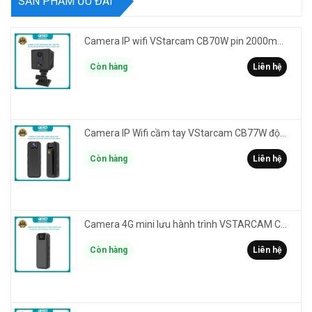
SẢN PHẨM ƯU ĐÃI
Camera IP wifi VStarcam CB70W pin 2000mAh 3MP FullHD 1080P - ghi hành trình làm Vlog cầm tay cài áo
Còn hàng
Liên hệ
Camera IP Wifi cầm tay VStarcam CB77W độ phân giải 3MP FullHD 1080P - ghi hành trình làm Vlog
Còn hàng
Liên hệ
Camera 4G mini lưu hành trình VSTARCAM CB77 phân giải 3MP FullHD 1080P - Action cam quay Vlog
Còn hàng
Liên hệ