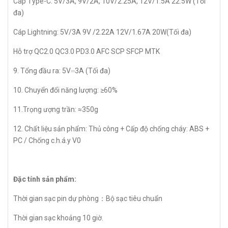
Cáp Type-C: 5V/3A, 9V/2A, 10V/2.25A, 12V/1.5A 22.5W (Tối
đa)
Cáp Lightning: 5V/3A 9V /2.22A 12V/1.67A 20W(Tối đa)
Hỗ trợ QC2.0 QC3.0 PD3.0 AFC SCP SFCP MTK
9. Tổng đầu ra: 5V⎓3A (Tối đa)
10. Chuyển đổi năng lượng: ≥60%
11.Trọng ượng trần: ≈350g
12. Chất liệu sản phẩm: Thủ công + Cấp độ chống cháy: ABS +
PC / Chống c.h.á.y V0
Đặc tính sản phẩm:
Thời gian sạc pin dự phòng：Bộ sạc tiêu chuẩn
Thời gian sạc khoảng 10 giờ.