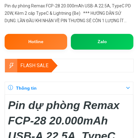
Pin dự phòng Remax FCP-28 20.000mAh USB-A 22.5A, TypeC PD
20W, Kèm 2 cáp TypeC & Lightning (Be) *** HƯỚNG DẪN SỬ
DỤNG: LẦN ĐẦU KHI NHẬN VỀ PIN THƯỜNG SẼ CÒN 1 LƯỢNG ÍT
ĐIỆN ÁP, QUÝ KHÁCH SỬ DỤNG HẾT LƯỢNG PIN THỪA CÓ SẴN NÀY
VỀ 0% (PIN ...
Hotline
Zalo
FLASH SALE
Thông tin
Pin dự phòng Remax
FCP-28 20.000mAh
USB-A 22.5A, TypeC