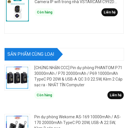
Camera IP wifi trong nhà VSTARCAM C992DR phân giải HD 2MP 2 màn hình - báo động, đàm thoại, có màu
Còn hàng
Liên hệ
SẢN PHẨM CÙNG LOẠI
[CHỨNG NHẬN CCC] Pin dự phòng PHANTOM P71
30000mAh / P70 20000mAh / P69 10000mAh
TypeC PD 20W & USB-A QC 3.0 22.5W, Kèm 2 Cáp
sạc ra - NHẤT TÍN Computer
Còn hàng
Liên hệ
Pin dự phòng Wekome AS-169 10000mAh / AS-
170 20000mAh TypeC PD 20W, USB-A 22.5W,