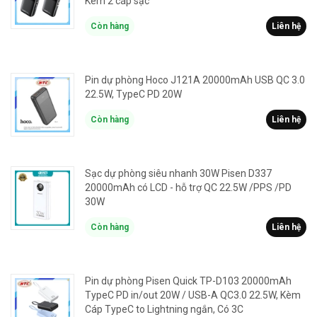
Kèm 2 cáp sạc
Còn hàng
Liên hệ
Pin dự phòng Hoco J121A 20000mAh USB QC 3.0
22.5W, TypeC PD 20W
Còn hàng
Liên hệ
Sạc dự phòng siêu nhanh 30W Pisen D337
20000mAh có LCD - hỗ trợ QC 22.5W /PPS /PD
30W
Còn hàng
Liên hệ
Pin dự phòng Pisen Quick TP-D103 20000mAh
TypeC PD in/out 20W / USB-A QC3.0 22.5W, Kèm
Cáp TypeC to Lightning ngắn, Có 3C