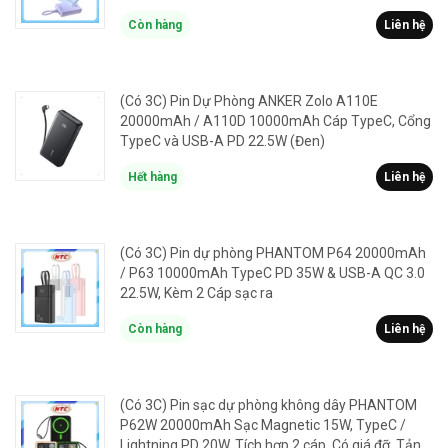
Còn hàng
Liên hệ
(Có 3C) Pin Dự Phòng ANKER Zolo A110E
20000mAh / A110D 10000mAh Cáp TypeC, Cổng
TypeC và USB-A PD 22.5W (Đen)
Hết hàng
Liên hệ
(Có 3C) Pin dự phòng PHANTOM P64 20000mAh
/ P63 10000mAh TypeC PD 35W & USB-A QC 3.0
22.5W, Kèm 2 Cáp sạc ra
Còn hàng
Liên hệ
(Có 3C) Pin sạc dự phòng không dây PHANTOM
P62W 20000mAh Sạc Magnetic 15W, TypeC /
Lightning PD 20W, Tích hợp 2 cáp, Có giá đỡ, Tản