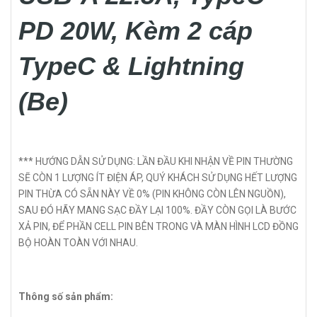
PD 20W, Kèm 2 cáp
TypeC & Lightning
(Be)
*** HƯỚNG DẪN SỬ DỤNG: LẦN ĐẦU KHI NHẬN VỀ PIN THƯỜNG
SẼ CÒN 1 LƯỢNG ÍT ĐIỆN ÁP, QUÝ KHÁCH SỬ DỤNG HẾT LƯỢNG
PIN THỪA CÓ SẴN NÀY VỀ 0% (PIN KHÔNG CÒN LÊN NGUỒN),
SAU ĐÓ HÃY MANG SẠC ĐẦY LẠI 100%. ĐẦY CÒN GỌI LÀ BƯỚC
XẢ PIN, ĐỂ PHẦN CELL PIN BÊN TRONG VÀ MÀN HÌNH LCD ĐỒNG
BỘ HOÀN TOÀN VỚI NHAU.
Thông số sản phẩm: