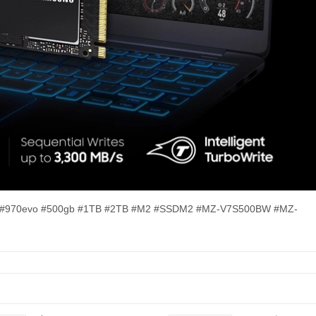
 #970evo #500gb #1TB #2TB #M2 #SSDM2 #MZ-V7S500BW #MZ-