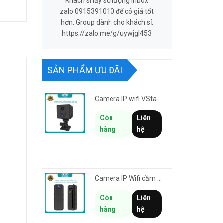
Khách sỉ lấy số lượng inbox
zalo 0915391010 để có giá tốt
hơn. Group dành cho khách sỉ:
https://zalo.me/g/uywjgl453
SẢN PHẨM ƯU ĐÃI
Camera IP wifi VStarcam CB70W pin 2000mAh 3MP FullHD 1080P - ghi hành trình làm Vlog cầm tay cài áo
Còn
Liên
hàng
hệ
Camera IP Wifi cầm tay VStarcam CB77W độ phân giải 3MP FullHD 1080P - ghi hành trình làm Vlog
Còn
Liên
hàng
hệ