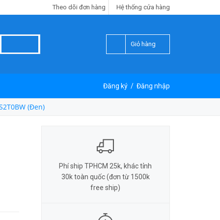
Theo dõi đơn hàng
Hệ thống cửa hàng
Giỏ hàng
Đăng ký
/
Đăng nhập
S2T0BW (Đen)
Phí ship TPHCM 25k, khác tỉnh
30k toàn quốc (đơn từ 1500k
free ship)