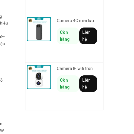
g
Camera 4G mini lưu hành trình VSTARCAM CB77 phân giải 3MP FullHD 1080P - Action cam quay Vlog
hiệu
Còn
Liên
mức
hàng
hệ
iệu
Camera IP wifi trong nhà VSTARCAM C992DR phân giải HD 2MP 2 màn hình - báo động, đàm thoại, có màu
hỗ
Còn
Liên
hàng
hệ
ền
BW