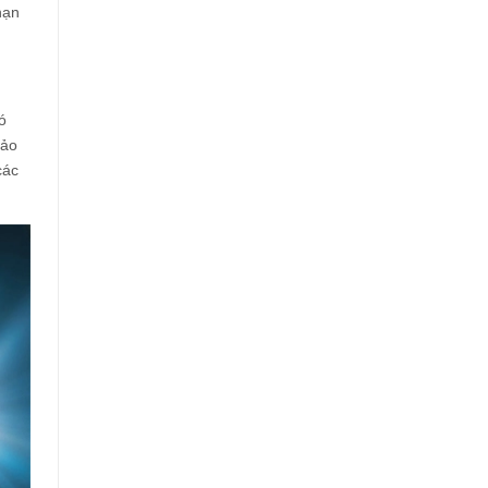
hạn
ó
bảo
các