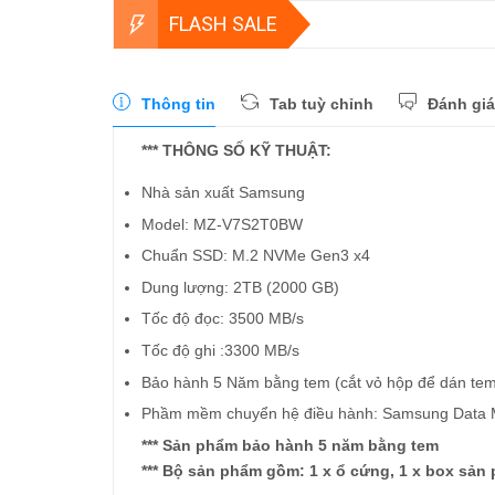
FLASH SALE
Thông tin
Tab tuỳ chỉnh
Đánh giá
*** THÔNG SỐ KỸ THUẬT:
Nhà sản xuất Samsung
Model: MZ-V7S2T0BW
Chuẩn SSD: M.2 NVMe Gen3 x4
Dung lượng: 2TB (2000 GB)
Tốc độ đọc: 3500 MB/s
Tốc độ ghi :3300 MB/s
Bảo hành 5 Năm bằng tem (cắt vỏ hộp để dán te
Phầm mềm chuyển hệ điều hành: Samsung Data M
*** Sản phẩm bảo hành 5 năm bằng tem
*** Bộ sản phẩm gồm: 1 x ổ cứng, 1 x box sản 