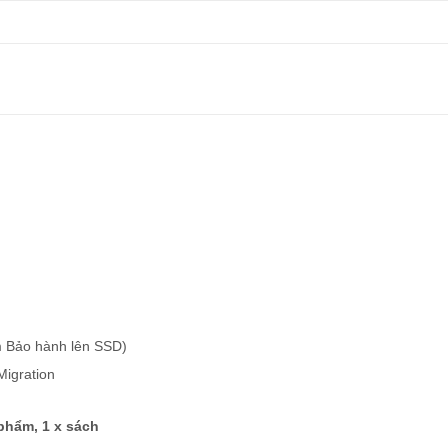
m Bảo hành lên SSD)
igration
phẩm, 1 x sách