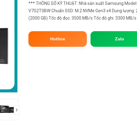
*** THÔNG SỐ KỸ THUẬT: Nhà sản xuất Samsung Model: MZ-
V7S2T0BW Chuẩn SSD: M.2 NVMe Gen3 x4 Dung lượng: 
(2000 GB) Tốc độ đọc: 3500 MB/s Tốc độ ghi :3300 MB/s
hành 5 Năm bằng tem (cắt vỏ hộp để dán tem Bảo hành 
SSD) Phầm mềm chuyển hệ đ...
Hotline
Zalo
next