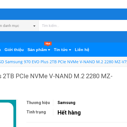
n danh mục
Hot
ủ
Giới thiệu
Sản phẩm
Tin tức
Liên hệ
SD Samsung 970 EVO Plus 2TB PCIe NVMe V-NAND M.2 2280 MZ-V7
s 2TB PCIe NVMe V-NAND M.2 2280 MZ-
Thương hiệu
Samsung
Hết hàng
Tình trạng