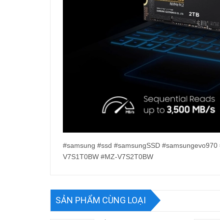
#samsung #ssd #samsungSSD #samsungevo970
V7S1T0BW #MZ-V7S2T0BW
SẢN PHẨM CÙNG LOẠI