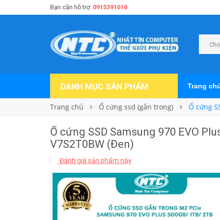
Bạn cần hỗ trợ:
0915391010
Chọ
DANH MỤC SẢN PHẨM
Trang ch
Trang chủ
Ổ cứng ssd (gắn trong)
Ổ cứng S
Ổ cứng SSD Samsung 970 EVO Plu
V7S2T0BW (Đen)
Đánh giá sản phẩm này