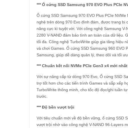
*** Ổ cứng SSD Samsung 970 EVO Plus PCIe N
Ổ cứng SSD Samsung 970 EVO Plus PCIe NVMe M.
nghệ trên dòng 970 Evo đình đám, được trang bị 
năng cực kì tuyệt vời. Với công nghệ Samsung 
2280 V-NAND đảm bảo tính an toàn của dữ liệu. Gi
tối đa. Công nghệ TurboWrite giúp gia tăng hiệu 
và chơi Games. Ổ cứng SSD Samsung 960 EVO P
Samsung, giúp dễ dàng quản lý, theo dõi và tối ưu
*** Chuẩn kết nối NVMe PCIe Gen3 x4 mới nhất
Với sự nâng cấp từ dòng 970 Evo, Ổ cứng SSD Sa
trợ tốt hơn cho các tiến trình Games và sắp xếp 
TurboWrite thông minh, cho tốc độ đọc/ghi tuần t
trước.
*** Độ bền vượt trội
Với tiêu chuẩn mới về độ bền vững, ổ cứng SS
vượt trội nhờ vào công nghệ V-NAND 96-Layers m