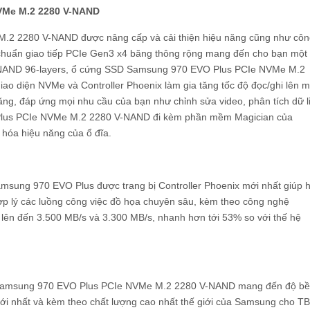
VMe M.2 2280 V-NAND
2 2280 V-NAND được nâng cấp và cải thiện hiệu năng cũng như côn
chuẩn giao tiếp PCIe Gen3 x4 băng thông rộng mang đến cho bạn một 
V-NAND 96-layers, ổ cứng SSD Samsung 970 EVO Plus PCIe NVMe M.2
ao diện NVMe và Controller Phoenix làm gia tăng tốc độ đọc/ghi lên 
năng, đáp ứng mọi nhu cầu của bạn như chỉnh sửa video, phân tích dữ l
lus PCIe NVMe M.2 2280 V-NAND đi kèm phần mềm Magician của
 hóa hiệu năng của ổ đĩa.
msung 970 EVO Plus được trang bị Controller Phoenix mới nhất giúp 
hợp lý các luồng công việc đồ họa chuyên sâu, kèm theo công nghệ
ự lên đến 3.500 MB/s và 3.300 MB/s, nhanh hơn tới 53% so với thế hệ
D Samsung 970 EVO Plus PCIe NVMe M.2 2280 V-NAND mang đến độ b
ới nhất và kèm theo chất lượng cao nhất thế giới của Samsung cho T