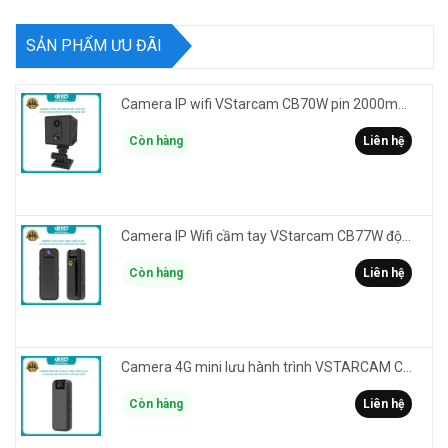
SẢN PHẨM ƯU ĐÃI
Camera IP wifi VStarcam CB70W pin 2000mAh 3MP FullHD 1080P - ghi hành trình làm Vlog cầm tay cài áo
Còn hàng
Liên hệ
Camera IP Wifi cầm tay VStarcam CB77W độ phân giải 3MP FullHD 1080P - ghi hành trình làm Vlog
Còn hàng
Liên hệ
Camera 4G mini lưu hành trình VSTARCAM CB77 phân giải 3MP FullHD 1080P - Action cam quay Vlog
Còn hàng
Liên hệ