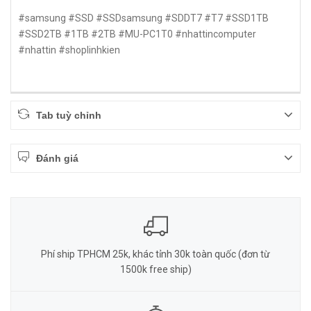
#samsung #SSD #SSDsamsung #SDDT7 #T7 #SSD1TB
#SSD2TB #1TB #2TB #MU-PC1T0 #nhattincomputer
#nhattin #shoplinhkien
Tab tuỳ chỉnh
Đánh giá
Phí ship TPHCM 25k, khác tỉnh 30k toàn quốc (đơn từ
1500k free ship)