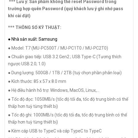
*** Lưu ý: Sản phẩm không thể reset Password trong
trường hợp quên Password (quý khách lưu ý ghi nhớ pass
khi cài đặt)
*** THÔNG SỐ KỸ THUẬT:
● Nhà sản xuất: Samsung
● Model: T7 (MU-PC500T / MU-PC1T0 / MU-PC2T0)
● Chuẩn giao tiếp: USB 3.2 Gen2 ; USB Type-C (Tương thích
ngược USB 2.0; 1.0)
● Dung lượng: 500GB / 1TB / 2TB (tuỳ chọn phần phân loại)
● Kích thước: 85 x 57 x 8.0 mm
● Hệ điều hành hỗ trợ: Windows, MacOS, Linux,...
● Tốc độ đọc: 1050MB/s (tốc độ tối đa, tốc độ trung bình có thể
thấp hơn tuỳ từng thiết bị)
● Tốc độ ghi: 1000MB/s (tốc độ tối đa, tốc độ trung bình có thể
thấp hơn tuỳ từng thiết bị)
● Kèm cáp USB to TypeC và cáp TypeC to TypeC