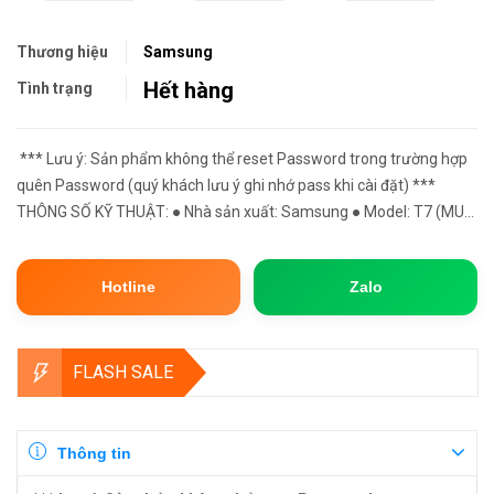
Thương hiệu
Samsung
Hết hàng
Tình trạng
*** Lưu ý: Sản phẩm không thể reset Password trong trường hợp
quên Password (quý khách lưu ý ghi nhớ pass khi cài đặt) ***
THÔNG SỐ KỸ THUẬT: ● Nhà sản xuất: Samsung ● Model: T7 (MU-
PC500T / MU-PC1T0 / MU-PC2T0) ● Chuẩn giao tiếp: USB 3.2 G...
Hotline
Zalo
FLASH SALE
Thông tin