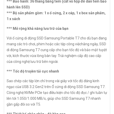
*** Bảo hành: 36 tháng bằng tem (cắt vỏ hộp để dán tem bảo
hành lên SSD)
*** Bộ sản phẩm gồm: 1 x ổ cứng, 2 x cáp, 1 x box sản phẩm,
1 x sách
*** Mở rộng khả năng lưu trữ của bạn
Với ổ cứng di động SSD Samsung Portable T7 cho dù bạn đang
mang các trò chơi, phim hoặc các tệp công việchằng ngày, SSD
di động Samsung T7 cung cấp cho bạn tốc độ và bảo mật tuyệt
vời, kích thước vừa lòng bàn tay. Trải nghiệm cấp độ cao cấp
của công nghệ lưu trữ bên ngoài.
*** Tốc độ truyền tải cực nhanh
Sao chép các tệp lớn chỉ trong vài giây với tốc độ đáng kinh
ngạc của USB 3.2 Gen2 trên Ổ cứng di động SSD Samsung T7.
Công nghệ NVMe PCIe tạo điều kiện cho tốc độ đọc / ghi tuần tự
lên tới 1.050/1.000 MB/s, giúp cho SSD Samsung T7 nhanh
gần gấp đôi so với T5.