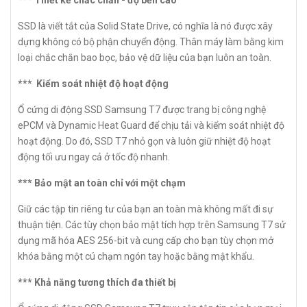
*** Thiết kế chắc chắn - độ bền cao
SSD là viết tắt của Solid State Drive, có nghĩa là nó được xây
dựng không có bộ phận chuyển động. Thân máy làm bằng kim
loại chắc chắn bao bọc, bảo vệ dữ liệu của bạn luôn an toàn.
*** Kiểm soát nhiệt độ hoạt động
Ổ cứng di động SSD Samsung T7 được trang bị công nghệ
ePCM và Dynamic Heat Guard để chịu tải và kiểm soát nhiệt độ
hoạt động. Do đó, SSD T7 nhỏ gọn và luôn giữ nhiệt độ hoạt
động tối ưu ngay cả ở tốc độ nhanh.
*** Bảo mật an toàn chỉ với một chạm
Giữ các tập tin riêng tư của bạn an toàn mà không mất đi sự
thuận tiện. Các tùy chọn bảo mật tích hợp trên Samsung T7 sử
dụng mã hóa AES 256-bit và cung cấp cho bạn tùy chọn mở
khóa bằng một cú chạm ngón tay hoặc bằng mật khẩu.
*** Khả năng tương thích đa thiết bị