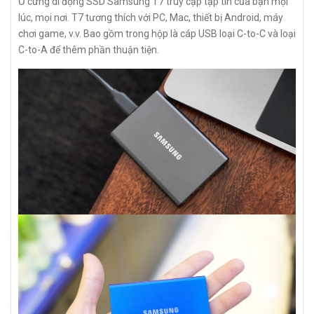
Ổ cứng di động SSD Samsung T7 truy cập tập tin của bạn mọi
lúc, mọi nơi. T7 tương thích với PC, Mac, thiết bị Android, máy
chơi game, v.v. Bao gồm trong hộp là cáp USB loại C-to-C và loại
C-to-A để thêm phần thuận tiện.