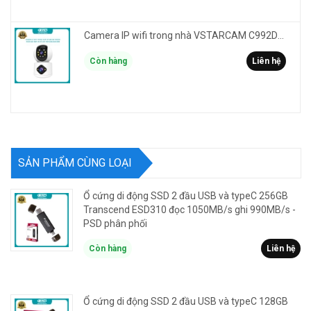
Camera IP wifi trong nhà VSTARCAM C992DR phân giải HD 2MP 2 màn hình - báo động, đàm thoại, có màu
Còn hàng
Liên hệ
SẢN PHẨM CÙNG LOẠI
Ổ cứng di động SSD 2 đầu USB và typeC 256GB
Transcend ESD310 đọc 1050MB/s ghi 990MB/s -
PSD phân phối
Còn hàng
Liên hệ
Ổ cứng di động SSD 2 đầu USB và typeC 128GB