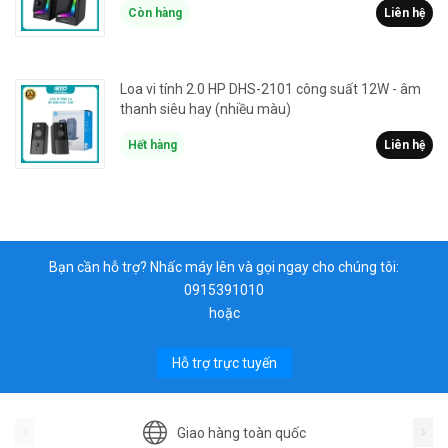
Còn hàng
Liên hệ
Loa vi tính 2.0 HP DHS-2101 công suất 12W - âm
thanh siêu hay (nhiều màu)
Hết hàng
Liên hệ
Bạn cần hỗ trợ? Nhấc máy lên và gọi ngay cho chúng tôi:
0915391010
hoặc
Hỗ trợ trực tuyến
Giao hàng toàn quốc