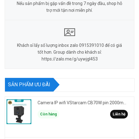
Nếu sản phẩm bị gặp vấn đề trong 7 ngày đầu, shop hỗ
trợ mới tận nơi miễn phí.
Khách sỉ lấy số lượng inbox zalo 0915391010 để có giá
tốt hơn. Group dành cho khách sỉ:
https://zalo.me/g/uywjgl453
SẢN PHẨM ƯU ĐÃI
Camera IP wifi VStarcam CB70W pin 2000mAh 3MP FullHD 1080P - ghi hành trình làm Vlog cầm tay cài áo
Còn hàng
Liên hệ