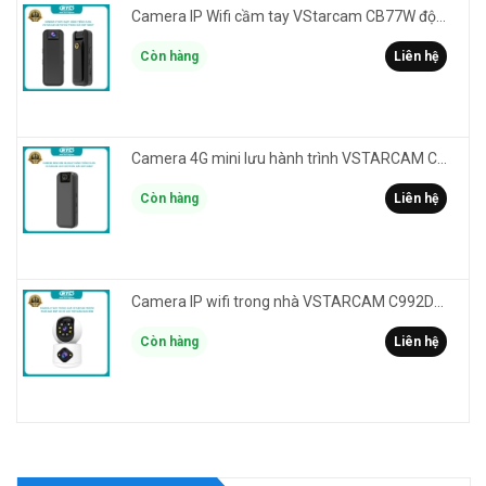
Camera IP Wifi cầm tay VStarcam CB77W độ phân giải 3MP FullHD 1080P - ghi hành trình làm Vlog
Còn hàng
Liên hệ
Camera 4G mini lưu hành trình VSTARCAM CB77 phân giải 3MP FullHD 1080P - Action cam quay Vlog
Còn hàng
Liên hệ
Camera IP wifi trong nhà VSTARCAM C992DR phân giải HD 2MP 2 màn hình - báo động, đàm thoại, có màu
Còn hàng
Liên hệ