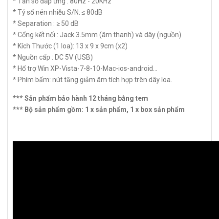
* Tần số đáp ứng : 80Hz - 20KHz
* Tỷ số nén nhiễu S/N: ≤ 80dB
* Separation : ≥ 50 dB
* Cổng kết nối : Jack 3.5mm (âm thanh) và dây (nguồn)
* Kích Thước (1 loa): 13 x 9 x 9cm (x2)
* Nguồn cấp : DC 5V (USB)
* Hổ trợ Win XP-Vista-7-8-10-Mac-ios-android...
* Phím bấm: nút tăng giảm âm tích hợp trên dây loa.
*** Sản phẩm bảo hành 12 tháng bằng tem
*** Bộ sản phẩm gồm: 1 x sản phẩm, 1 x box sản phẩm