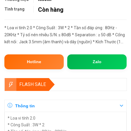
Còn hàng
Tình trạng
* Loa vi tính 2.0 * Công Suất : 3W * 2 * Tần số đáp ứng : 80Hz -
20KHz * Tỷ số nén nhiễu S/N: ≤ 80dB * Separation : ≥ 50 dB * Cổng
kết nối : Jack 3.5mm (âm thanh) và dây (nguồn) * Kích Thước (1
loa): 13 x 9 x 9cm (x2) * Nguồn cấp : DC 5V (USB...
Hotline
Zalo
FLASH SALE
Thông tin
* Loa vi tính 2.0
* Công Suất : 3W * 2