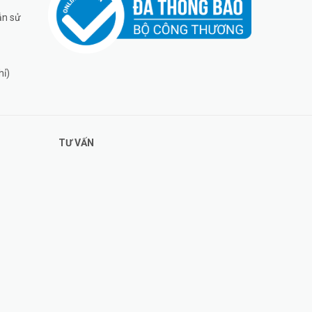
ẫn sử
hỉ)
TƯ VẤN