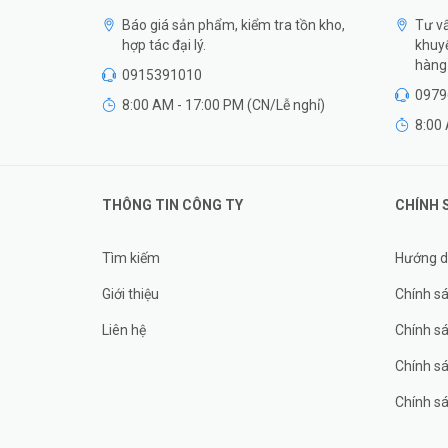
Báo giá sản phẩm, kiểm tra tồn kho,
Tư vấ
hợp tác đại lý.
khuyế
hàng 
0915391010
0979
8:00 AM - 17:00 PM (CN/Lễ nghỉ)
8:00 
THÔNG TIN CÔNG TY
CHÍNH 
Tìm kiếm
Hướng d
Giới thiệu
Chính sá
Liên hệ
Chính s
Chính sá
Chính sá