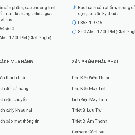
n sản phẩm, các chương trình
Bảo hành sản phẩm, hướng d
n mãi, đặt hàng online, giao
dụng, tư vấn kỹ thuật.
offline.
0868709746
646650
8:00 AM - 17:00 PM (CN/Lễ ng
AM - 17:00 PM (CN/Lễ nghỉ)
SÁCH MUA HÀNG
SẢN PHẨM PHÂN PHỐI
ẫn thanh toán
Phụ Kiện Điện Thoại
ch đổi trả hàng
Phụ Kiện Máy Tính
ách vận chuyển
Linh Kiện Máy Tính
ch xử lý khiếu nại
Thiết Bị Lưu Trữ
ch bảo mật thông tin
Thiết Bị Âm Thanh
Camera Các Loại