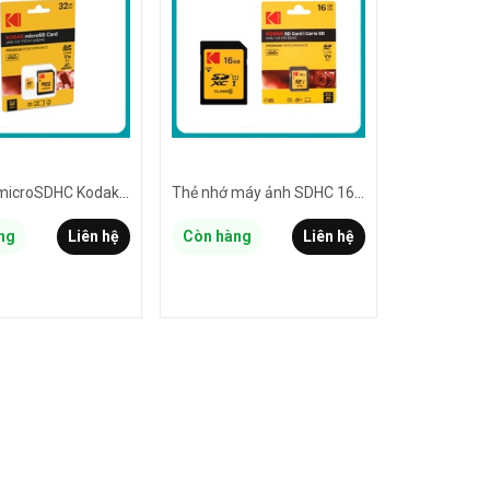
Thẻ nhớ microSDHC Kodak 32GB EKMSDM32GHC10K UHS-I U1 V10 hỗ trợ ghi hình FullHD - kèm adapter SD (vàng)
Thẻ nhớ máy ảnh SDHC 16GB KODAK EKMSD16GHC10K V10 U1 đọc 90mb/s ghi 20mb/s - hỗ trợ ghi hình FullHD
ng
Liên hệ
Còn hàng
Liên hệ