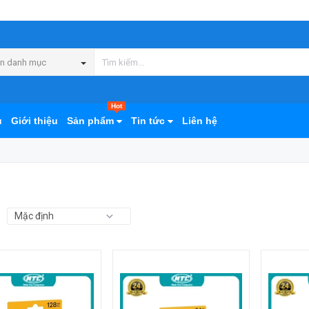
n danh mục
Hot
ủ
Giới thiệu
Sản phẩm
Tin tức
Liên hệ