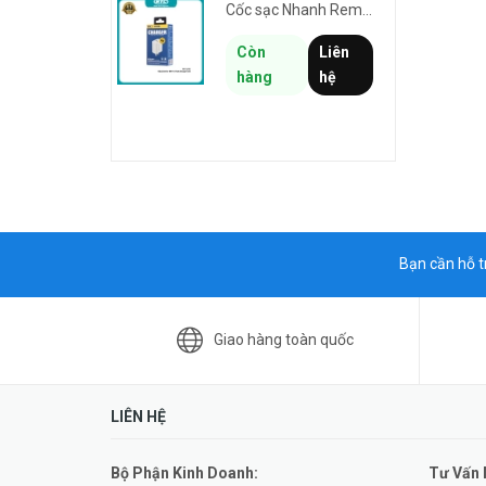
Cốc sạc Nhanh Remax RP-U119 US chân cắm dẹp - 1 cổng USB max 18W (trắng)
Còn
Liên
hàng
hệ
Bạn cần hỗ t
Giao hàng toàn quốc
LIÊN HỆ
Bộ Phận Kinh Doanh:
Tư Vấn