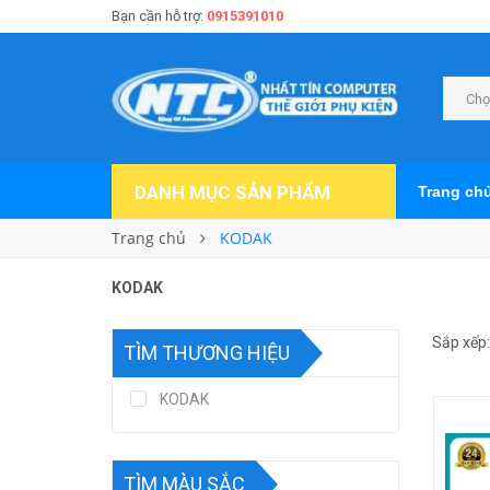
Bạn cần hỗ trợ:
0915391010
Chọ
DANH MỤC SẢN PHẨM
Trang ch
Trang chủ
KODAK
KODAK
Sắp xếp:
TÌM THƯƠNG HIỆU
KODAK
TÌM MÀU SẮC