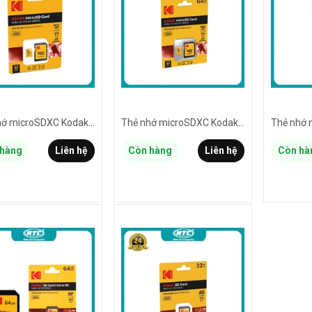
Thẻ nhớ microSDXC Kodak 128GB EKMSDM128GHC10K UHS-I U1 V10 hỗ trợ ghi hình FullHD - kèm adapter SD (vàng)
Thẻ nhớ microSDXC Kodak 64GB EKMSDM64GHC10K UHS-I U1 V10 hỗ trợ ghi hình FullHD - kèm adapter SD (vàng)
hàng
Liên hệ
Còn hàng
Liên hệ
Còn hà