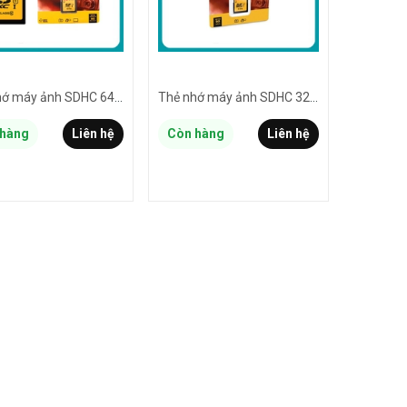
Thẻ nhớ máy ảnh SDHC 64GB KODAK EKMSD64GHC10K V10 U1 đọc 90mb/s ghi 20mb/s - hỗ trợ ghi hình FullHD
Thẻ nhớ máy ảnh SDHC 32GB KODAK EKMSD32GHC10K V10 U1 đọc 90mb/s ghi 20mb/s - hỗ trợ ghi hình FullHD
hàng
Liên hệ
Còn hàng
Liên hệ