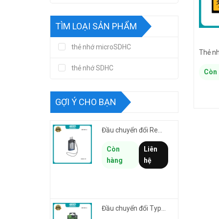
TÌM LOẠI SẢN PHẨM
thẻ nhớ microSDHC
thẻ nhớ SDHC
Còn 
GỢI Ý CHO BẠN
Đầu chuyển đổi Remax CB32-L-AF từ USB sang Lightning male cho thiết bị cổng USB kết nối iphone/ipad
Còn
Liên
hàng
hệ
Đầu chuyển đổi TypeC sang Laining Female REMAX CB32-C-LF Smartlink truyền data & sạc nhanh 30W