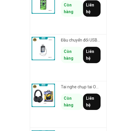
Còn
Liên
hàng
hệ
Đầu chuyển đổi USB 3.0 to TypeC REMAX CB32-C-AF hỗ trợ truyền data tối đa 5Gbps
Còn
Liên
hàng
hệ
Tai nghe chụp tai Over-Ear không dây Remax RB-100HB thiết kế tối giản - thời lượng pin lên đến 19h
Còn
Liên
hàng
hệ