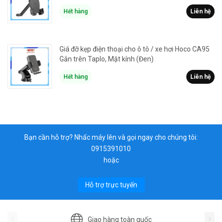
Hết hàng
Liên hệ
Giá đỡ kẹp điện thoại cho ô tô / xe hơi Hoco CA95
Gắn trên Taplo, Mặt kính (Đen)
Hết hàng
Liên hệ
Bạn cần hỗ trợ? Nhấc máy lên và gọi ngay cho chúng tôi:
0915391010
hoặc
Hỗ trợ trực tuyến
Giao hàng toàn quốc