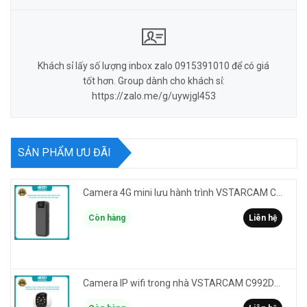
Khách sỉ lấy số lượng inbox zalo 0915391010 để có giá
tốt hơn. Group dành cho khách sỉ:
https://zalo.me/g/uywjgl453
SẢN PHẨM ƯU ĐÃI
Camera 4G mini lưu hành trình VSTARCAM CB77 phân giải 3MP FullHD 1080P - Action cam quay Vlog
Còn hàng
Liên hệ
Camera IP wifi trong nhà VSTARCAM C992DR phân giải HD 2MP 2 màn hình - báo động, đàm thoại, có màu