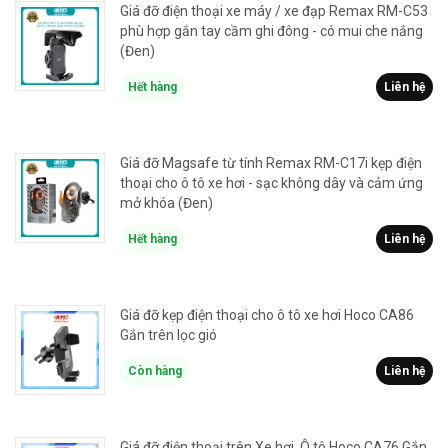
Giá đỡ điện thoại xe máy / xe đạp Remax RM-C53
phù hợp gắn tay cầm ghi đông - có mui che nắng
(Đen)
Hết hàng
Liên hệ
Giá đỡ Magsafe từ tính Remax RM-C17i kẹp điện
thoại cho ô tô xe hơi - sạc không dây và cảm ứng
mở khóa (Đen)
Hết hàng
Liên hệ
Giá đỡ kẹp điện thoại cho ô tô xe hơi Hoco CA86
Gắn trên lọc gió
Còn hàng
Liên hệ
Giá đỡ điện thoại trên Xe hơi, Ô tô Hoco CA76 Gắn