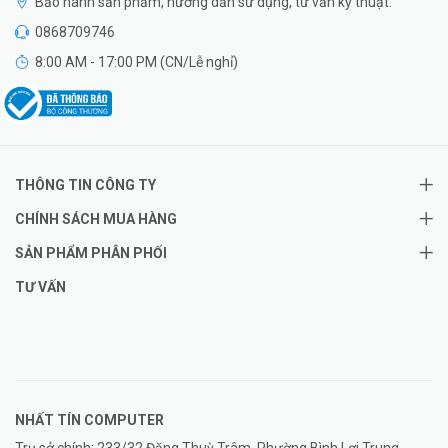
Bảo hành sản phẩm, hướng dẫn sử dụng, tư vấn kỹ thuật.
0868709746
8:00 AM - 17:00 PM (CN/Lễ nghỉ)
THÔNG TIN CÔNG TY
CHÍNH SÁCH MUA HÀNG
SẢN PHẨM PHÂN PHỐI
TƯ VẤN
NHẤT TÍN COMPUTER
Trụ sở chính: 233/32 Đặng Thuỳ Trâm, Phường Bình Lợi Trung,