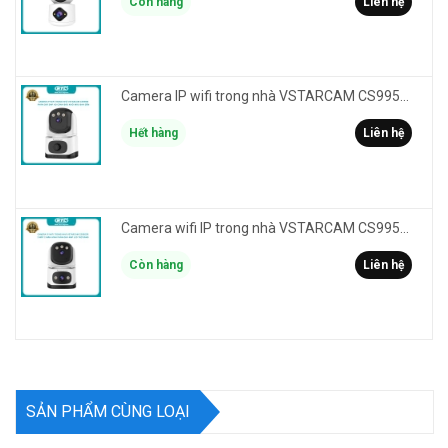
Còn hàng
Liên hệ
Camera IP wifi trong nhà VSTARCAM CS995M phân giải 2MP HD led trợ sáng - cảnh báo khói, gas, cháy
Hết hàng
Liên hệ
Camera wifi IP trong nhà VSTARCAM CS995DR xem 2 màn hình 6MP FullHD - báo động, đàm thoại, màu ban đêm
Còn hàng
Liên hệ
SẢN PHẨM CÙNG LOẠI