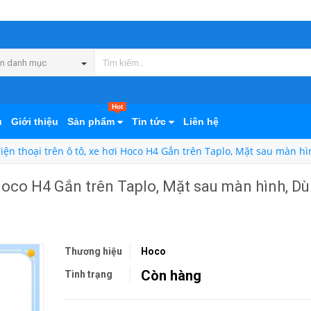
n danh mục
Hot
ủ
Giới thiệu
Sản phẩm
Tin tức
Liên hệ
iện thoại trên ô tô, xe hơi Hoco H4 Gắn trên Taplo, Mặt sau màn 
i Hoco H4 Gắn trên Taplo, Mặt sau màn hình, D
Thương hiệu
Hoco
Còn hàng
Tình trạng