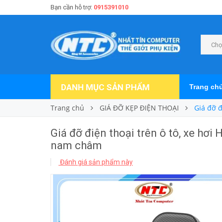
Bạn cần hỗ trợ:
0915391010
Chọ
DANH MỤC SẢN PHẨM
Trang ch
Trang chủ
GIÁ ĐỠ KẸP ĐIỆN THOẠI
Giá đỡ đ
Giá đỡ điện thoại trên ô tô, xe hơ
nam châm
Đánh giá sản phẩm này