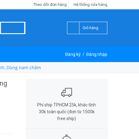
Theo dõi đơn hàng
Hệ thống cửa hàng
Giỏ hàng
Đăng ký
/
Đăng nhập
hình, Dùng nam châm
ùng
Phí ship TPHCM 25k, khác tỉnh
30k toàn quốc (đơn từ 1500k
free ship)