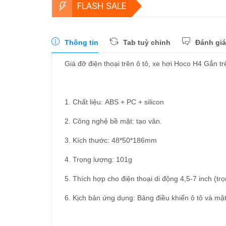
FLASH SALE
Thông tin
Tab tuỳ chỉnh
Đánh giá
Giá đỡ điện thoại trên ô tô, xe hơi Hoco H4 Gắn 
1. Chất liệu: ABS + PC + silicon
2. Công nghệ bề mặt: tạo vân.
3. Kích thước: 48*50*186mm
4. Trọng lượng: 101g
5. Thích hợp cho điện thoại di động 4,5-7 inch (tr
6. Kịch bản ứng dụng: Bảng điều khiển ô tô và mặ