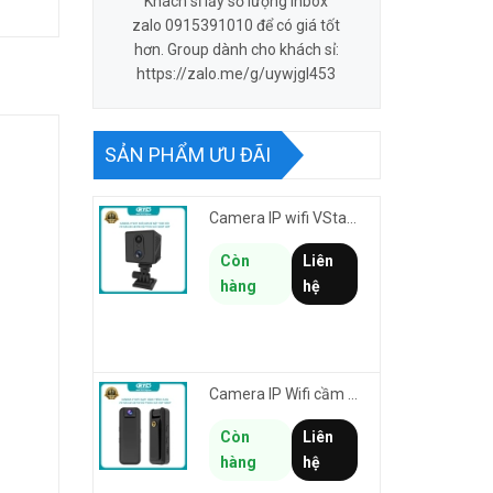
Khách sỉ lấy số lượng inbox
zalo 0915391010 để có giá tốt
hơn. Group dành cho khách sỉ:
https://zalo.me/g/uywjgl453
SẢN PHẨM ƯU ĐÃI
Camera IP wifi VStarcam CB70W pin 2000mAh 3MP FullHD 1080P - ghi hành trình làm Vlog cầm tay cài áo
Còn
Liên
hàng
hệ
Camera IP Wifi cầm tay VStarcam CB77W độ phân giải 3MP FullHD 1080P - ghi hành trình làm Vlog
Còn
Liên
hàng
hệ