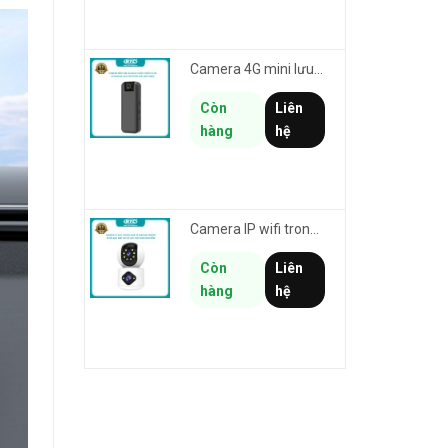
Camera 4G mini lưu hành trình VSTARCAM CB77 phân giải 3MP FullHD 1080P - Action cam quay Vlog
Còn
Liên
hàng
hệ
Camera IP wifi trong nhà VSTARCAM C992DR phân giải HD 2MP 2 màn hình - báo động, đàm thoại, có màu
Còn
Liên
hàng
hệ