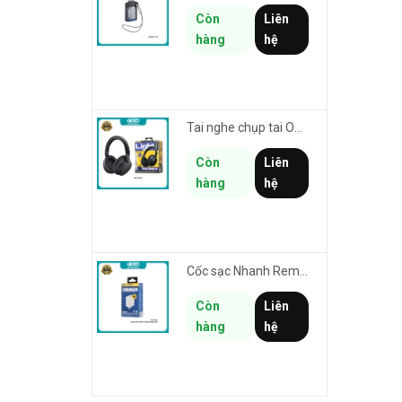
Còn
Liên
hàng
hệ
Tai nghe chụp tai Over-Ear không dây Remax RB-100HB thiết kế tối giản - thời lượng pin lên đến 19h
Còn
Liên
hàng
hệ
Cốc sạc Nhanh Remax RP-U119 US chân cắm dẹp - 1 cổng USB max 18W (trắng)
Còn
Liên
hàng
hệ