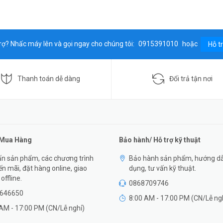
rợ? Nhấc máy lên và gọi ngay cho chúng tôi:
0915391010
hoặc
Hỗ t
Thanh toán dễ dàng
Đổi trả tận nơi
 Mua Hàng
Bảo hành/ Hỗ trợ kỹ thuật
n sản phẩm, các chương trình
Bảo hành sản phẩm, hướng d
n mãi, đặt hàng online, giao
dụng, tư vấn kỹ thuật.
offline.
0868709746
646650
8:00 AM - 17:00 PM (CN/Lễ ng
AM - 17:00 PM (CN/Lễ nghỉ)