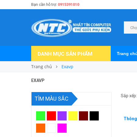
Bạn cần hỗ trợ:
0915391010
Chọ
DANH MỤC SẢN PHẨM
Trang ch
Trang chủ
Exavp
EXAVP
Sắp xếp:
TÌM MÀU SẮC
Thông