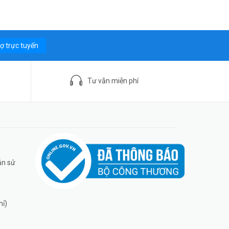
rợ trực tuyến
Tư vẫn miễn phí
ẫn sử
hỉ)