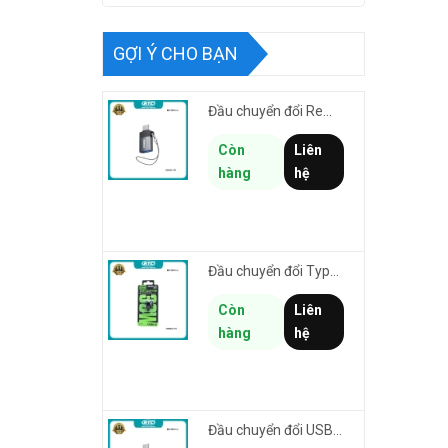
GỢI Ý CHO BẠN
Đầu chuyển đổi Remax CB32-L-AF từ USB sang Lightning male cho thiết bị cổng USB kết nối iphone/ipad
Còn
Liên
hàng
hệ
Đầu chuyển đổi TypeC sang Laining Female REMAX CB32-C-LF Smartlink truyền data & sạc nhanh 30W
Còn
Liên
hàng
hệ
Đầu chuyển đổi USB 3.0 to TypeC REMAX CB32-C-AF hỗ trợ truyền data tối đa 5Gbps