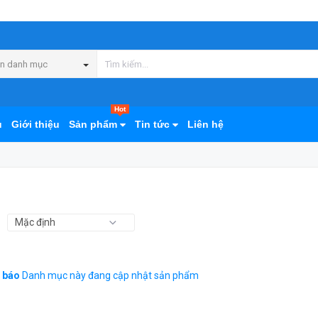
n danh mục
Hot
ủ
Giới thiệu
Sản phẩm
Tin tức
Liên hệ
 báo
Danh mục này đang cập nhật sản phẩm