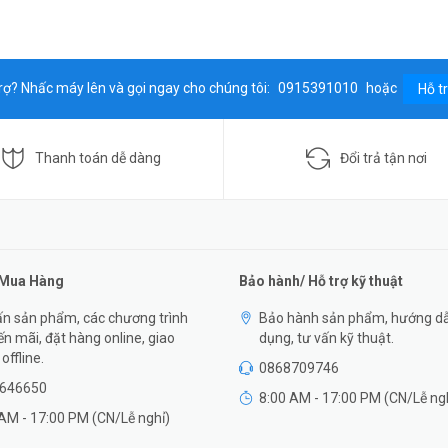
rợ? Nhấc máy lên và gọi ngay cho chúng tôi:
0915391010
hoặc
Hỗ t
Thanh toán dễ dàng
Đổi trả tận nơi
 Mua Hàng
Bảo hành/ Hỗ trợ kỹ thuật
n sản phẩm, các chương trình
Bảo hành sản phẩm, hướng d
n mãi, đặt hàng online, giao
dụng, tư vấn kỹ thuật.
offline.
0868709746
646650
8:00 AM - 17:00 PM (CN/Lễ ng
AM - 17:00 PM (CN/Lễ nghỉ)