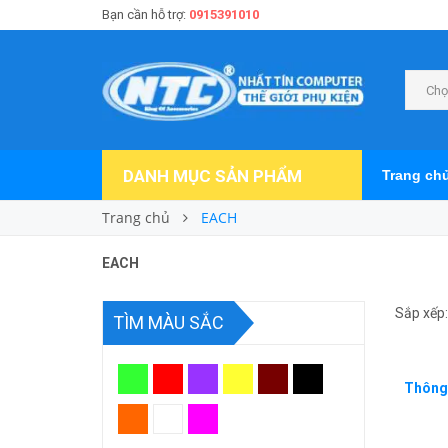
Bạn cần hỗ trợ:
0915391010
Chọ
DANH MỤC SẢN PHẨM
Trang ch
Trang chủ
EACH
EACH
Sắp xếp:
TÌM MÀU SẮC
Thông