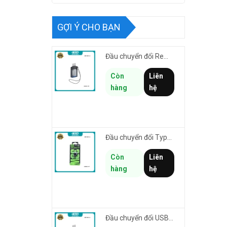
GỢI Ý CHO BẠN
Đầu chuyển đổi Remax CB32-L-AF từ USB sang Lightning male cho thiết bị cổng USB kết nối iphone/ipad
Còn
Liên
hàng
hệ
Đầu chuyển đổi TypeC sang Laining Female REMAX CB32-C-LF Smartlink truyền data & sạc nhanh 30W
Còn
Liên
hàng
hệ
Đầu chuyển đổi USB 3.0 to TypeC REMAX CB32-C-AF hỗ trợ truyền data tối đa 5Gbps