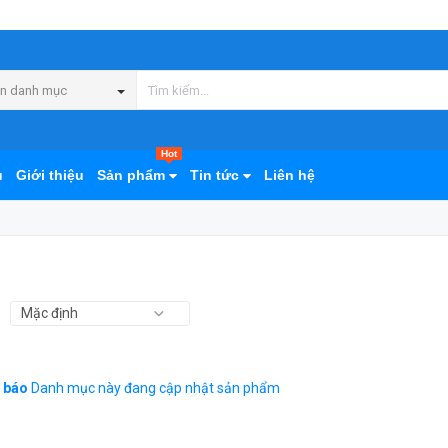
n danh mục
Hot
ủ
Giới thiệu
Sản phẩm
Tin tức
Liên hệ
 báo
Danh mục này đang cập nhật sản phẩm