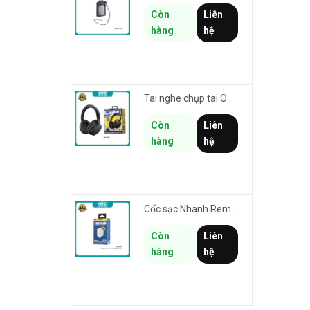
Còn
Liên
hàng
hệ
Tai nghe chụp tai Over-Ear không dây Remax RB-100HB thiết kế tối giản - thời lượng pin lên đến 19h
Còn
Liên
hàng
hệ
Cốc sạc Nhanh Remax RP-U119 US chân cắm dẹp - 1 cổng USB max 18W (trắng)
Còn
Liên
hàng
hệ