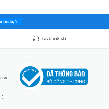
rợ trực tuyến
Tư vẫn miễn phí
ẫn sử
hỉ)