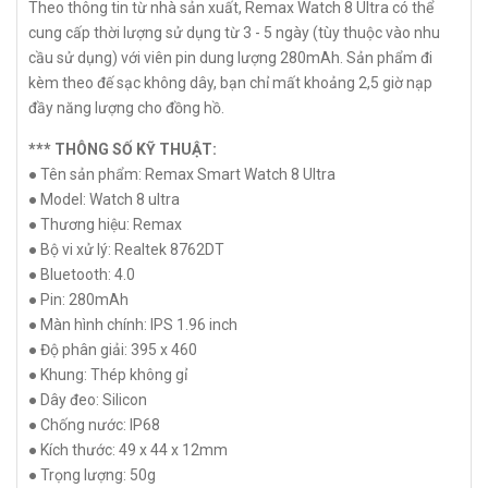
Theo thông tin từ nhà sản xuất, Remax Watch 8 Ultra có thể
cung cấp thời lượng sử dụng từ 3 - 5 ngày (tùy thuộc vào nhu
cầu sử dụng) với viên pin dung lượng 280mAh. Sản phẩm đi
kèm theo đế sạc không dây, bạn chỉ mất khoảng 2,5 giờ nạp
đầy năng lượng cho đồng hồ.
*** THÔNG SỐ KỸ THUẬT:
● Tên sản phẩm: Remax Smart Watch 8 Ultra
● Model: Watch 8 ultra
● Thương hiệu: Remax
● Bộ vi xử lý: Realtek 8762DT
● Bluetooth: 4.0
● Pin: 280mAh
● Màn hình chính: IPS 1.96 inch
● Độ phân giải: 395 x 460
● Khung: Thép không gỉ
● Dây đeo: Silicon
● Chống nước: IP68
● Kích thước: 49 x 44 x 12mm
● Trọng lượng: 50g