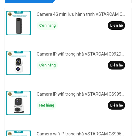
Camera 4G mini lưu hành trình VSTARCAM CB77 phân giải 3MP FullHD 1080P - Action cam quay Vlog
Còn hàng
Liên hệ
Camera IP wifi trong nhà VSTARCAM C992DR phân giải HD 2MP 2 màn hình - báo động, đàm thoại, có màu
Còn hàng
Liên hệ
Camera IP wifi trong nhà VSTARCAM CS995M phân giải 2MP HD led trợ sáng - cảnh báo khói, gas, cháy
Hết hàng
Liên hệ
Camera wifi IP trong nhà VSTARCAM CS995DR xem 2 màn hình 6MP FullHD - báo động, đàm thoại, màu ban đêm