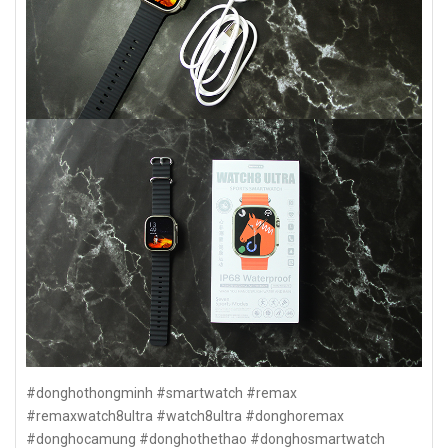
#donghothongminh #smartwatch #remax
#remaxwatch8ultra #watch8ultra #donghoremax
#donghocamung #donghothethao #donghosmartwatch