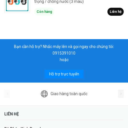
trọng / chống nước (3 màu)
Còn hàng
Liên hệ
Bạn cần hỗ trợ? Nhấc máy lên và gọi ngay cho chúng tôi:
0915391010
hoặc
Hỗ trợ trực tuyến
Giao hàng toàn quốc
LIÊN HỆ